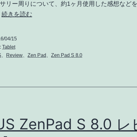
サリー周りについて、約1ヶ月使用した感想など
ASUS
…
続きを読む
ZenPad
S
6/04/15
8.0
:
Tablet
ア
S
、
Review
、
Zen Pad
、
Zen Pad S 8.0
ク
セ
サ
リ
ー
レ
US ZenPad S 8.0 
ビ