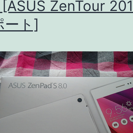
 [ASUS ZenTour 20
ュ
ー
ポート]
[ASUS
ZenTour
2016
レ
ポ
ー
ト]