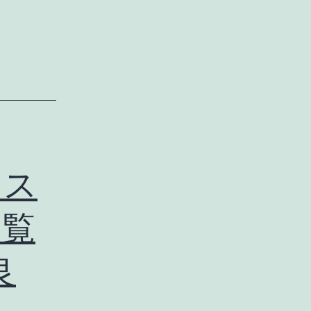
ィス
閲覧
良