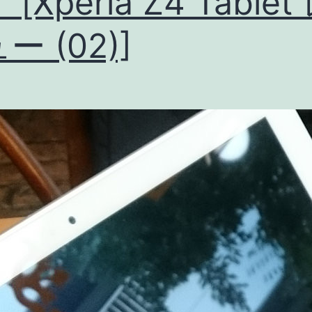
[Xperia Z4 Tablet
ー (02)]