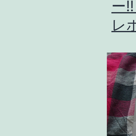
ー!!
レ