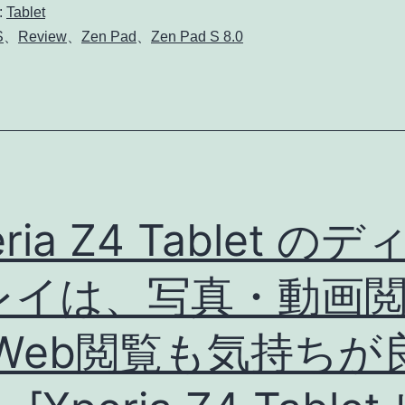
8.0
:
Tablet
レ
S
、
Review
、
Zen Pad
、
Zen Pad S 8.0
ビ
ュ
ー!!
[ASUS
ZenTour
2016
eria Z4 Tablet のデ
レ
レイは、写真・動画
ポ
ー
 Web閲覧も気持ちが
ト]