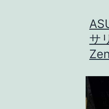
AS
サリ
Ze