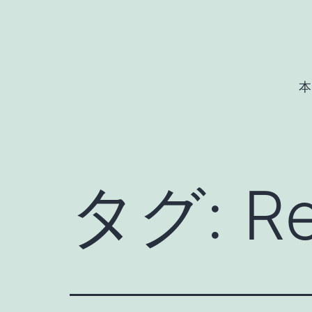
コ
ン
テ
ン
本
ツ
へ
ス
キ
タグ:
R
ッ
プ