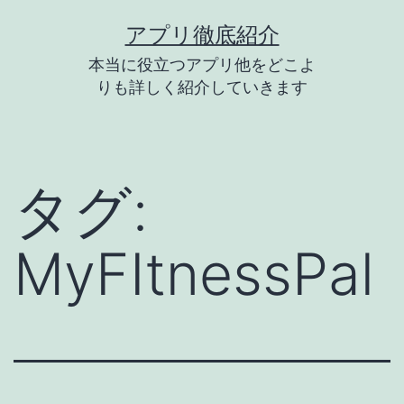
コ
アプリ徹底紹介
ン
本当に役立つアプリ他をどこよ
テ
りも詳しく紹介していきます
ン
ツ
へ
タグ:
ス
キ
MyFItnessPal
ッ
プ