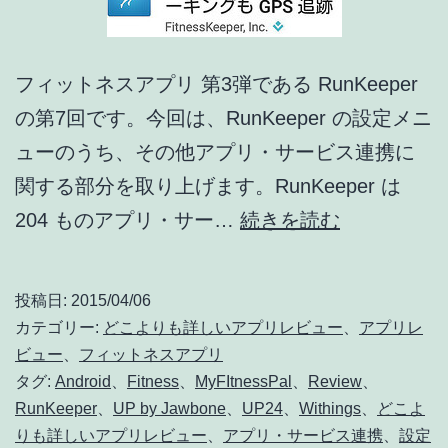
デ
ー
フィットネスアプリ 第3弾である RunKeeper
ト
の第7回です。今回は、RunKeeper の設定メニ
情
ューのうち、その他アプリ・サービス連携に
報]
関する部分を取り上げます。RunKeeper は
ど
204 ものアプリ・サー…
続きを読む
こ
よ
投稿日:
2015/04/06
り
カテゴリー:
どこよりも詳しいアプリレビュー
、
アプリレ
も
ビュー
、
フィットネスアプリ
タグ:
Android
、
Fitness
、
MyFItnessPal
、
Review
、
詳
RunKeeper
、
UP by Jawbone
、
UP24
、
Withings
、
どこよ
し
りも詳しいアプリレビュー
、
アプリ・サービス連携
、
設定