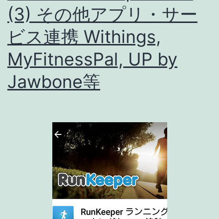
(3) その他アプリ・サー
の
連
ビス連携 Withings,
携
MyFitnessPal, UP by
が
Jawbone等
可
能
に！
[ア
プ
リ
ア
ッ
プ