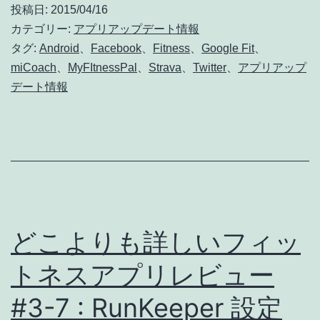
投稿日:
2015/04/16
ッ
カテゴリー:
アプリアップデート情報
プ
タグ:
Android
、
Facebook
、
Fitness
、
Google Fit
、
miCoach
、
MyFItnessPal
、
Strava
、
Twitter
、
アプリアップ
デ
デート情報
ー
ト
:
Google
Fit、
Strava、
どこよりも詳しいフィッ
Facebook、
トネスアプリレビュー
Twitter、
MyFitnessPal
#3-7 : RunKeeper 設定
と