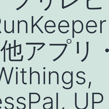
 RunKeepe
その他アプ
things,
ssPal, UP