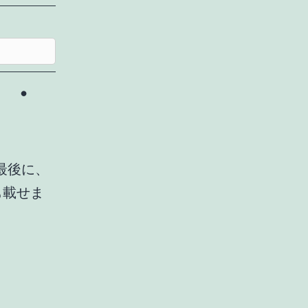
リ・
最後に、
も載せま