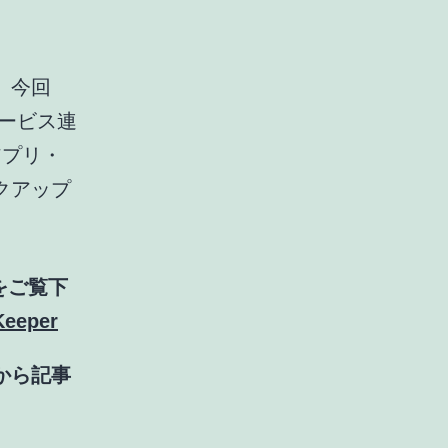
す。今回
サービス連
アプリ・
クアップ
をご覧下
eper
から記事