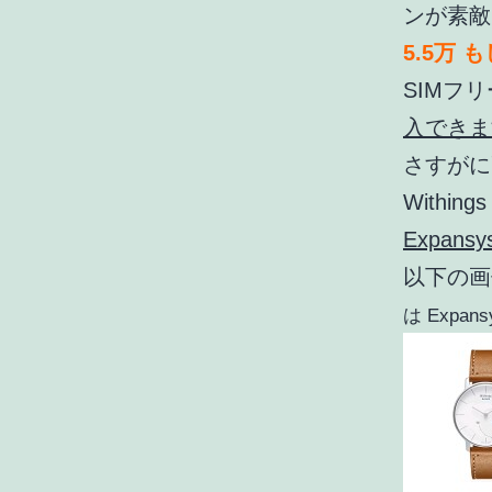
ンが素敵
5.5万 
SIMフ
入できま
さすがに
Within
Expan
以下の画
は Expa