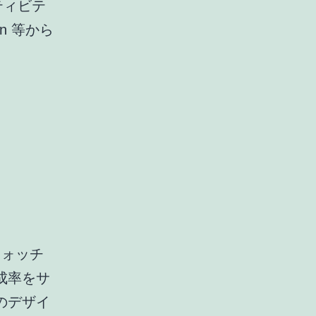
クティビテ
n 等から
トウォッチ
成率をサ
のデザイ