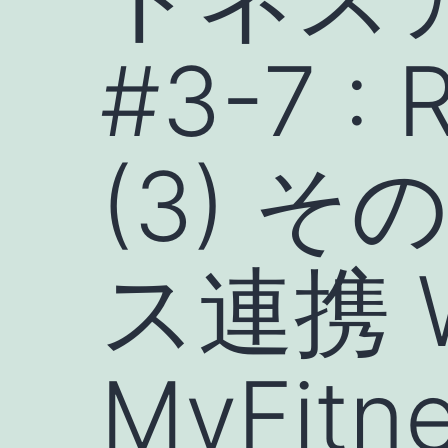
#3-7 :
(3) 
ス連携 Wi
MyFitne