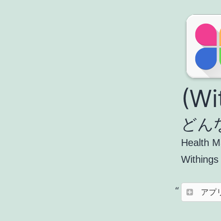
(Wi
どん
Healt
Within
アプ