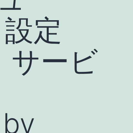
r 設定
リ・サービ
 by