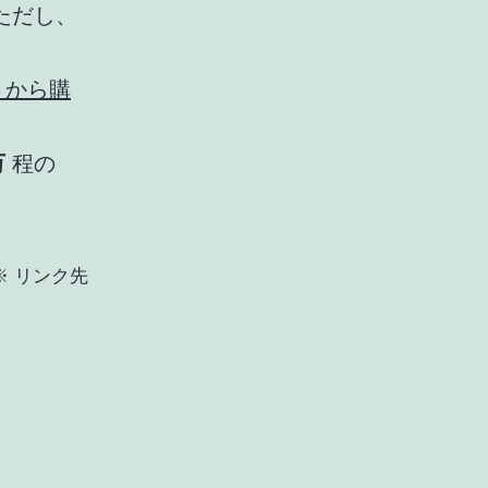
ただし、
ん から購
万
程の
、
※ リンク先