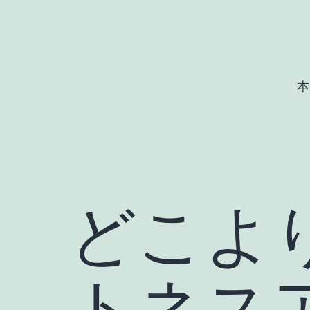
コ
ン
テ
ン
本
ツ
へ
ス
キ
ッ
どこよ
プ
トネス