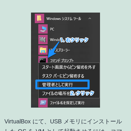
リ
見
つ
け
ま
し
た
!!
VirtualBox にて、USB メモリにインストール