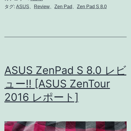
ア
タグ:
ASUS
、
Review
、
Zen Pad
、
Zen Pad S 8.0
ク
セ
サ
リ
ー
レ
ASUS ZenPad S 8.0 レビ
ビ
ュー!! [ASUS ZenTour
ュ
2016 レポート]
ー
[ASUS
ZenTou
2016