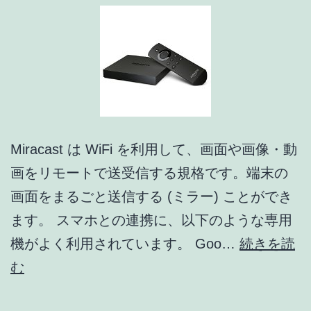
げ
こ
そ、
消
費
者
Miracast は WiFi を利用して、画面や画像・動
が
画をリモートで送受信する規格です。端末の
求
画面をまるごと送信する (ミラー) ことができ
め
ます。 スマホとの連携に、以下のような専用
る
機がよく利用されています。 Goo…
続きを読
も
Android
む
の
端
で