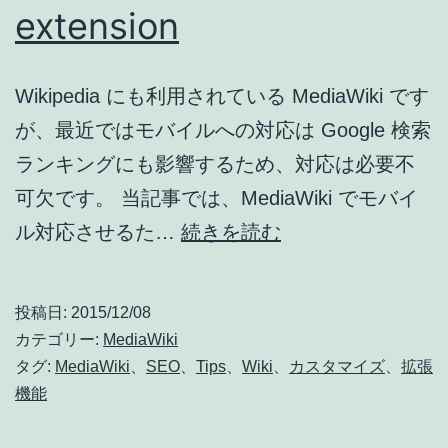
extension
チ
Withings
Activite
Wikipedia にも利用されている MediaWiki です
Pop
が、最近ではモバイルへの対応は Google 検索
が
ランキングにも影響するため、対応は必要不
Amazon
可欠です。 当記事では、MediaWiki でモバイ
タ
MediaWiki
ル対応させるた…
続きを読む
イ
を
ム
モ
投稿日:
2015/12/08
セ
バ
カテゴリー:
MediaWiki
ー
イ
タグ:
MediaWiki
、
SEO
、
Tips
、
Wiki
、
カスタマイズ
、
拡張
ル
機能
ル
¥12,770
対