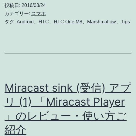
7
投稿日:
2016/03/24
は
カテゴリー:
スマホ
Android
タグ:
Android
、
HTC
、
HTC One M8
、
Marshmallow
、
Tips
6
Marshmallow
で
シ
ス
テ
Miracast sink (受信) アプ
ム
リ (1) 「Miracast Player
ア
」のレビュー・使い方ご
プ
リ
紹介
以