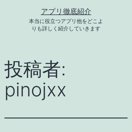
コ
アプリ徹底紹介
ン
本当に役立つアプリ他をどこよ
テ
りも詳しく紹介していきます
ン
ツ
へ
投稿者:
ス
キ
pinojxx
ッ
プ