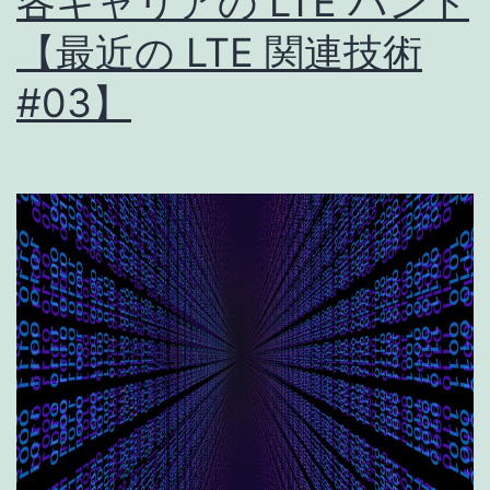
各キャリアの LTE バンド
た
【最近の LTE 関連技術
時
#03】
の
対
処