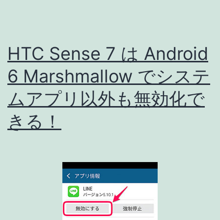
て
き
ま
HTC Sense 7 は Android
し
た！
6 Marshmallow でシステ
ムアプリ以外も無効化で
きる！