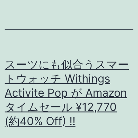
invalid
と
い
う
エ
ラ
スーツにも似合うスマー
ー
トウォッチ Withings
メ
Activite Pop が Amazon
ッ
セ
タイムセール ¥12,770
ー
(約40% Off) !!
ジ
が