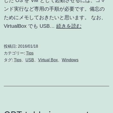
した OS を VM として起動させるには、コマ
ンド実行など専用の手順が必要です。備忘の
ためにメモしておきたいと思います。 なお、
VirtualBox
VirtualBox でも USB…
続きを読む
で
VM
投稿日:
2016/01/18
を
カテゴリー:
Tips
USB
タグ:
Tips
、
USB
、
Virtual Box
、
Windows
ブ
ー
ト
さ
せ
る