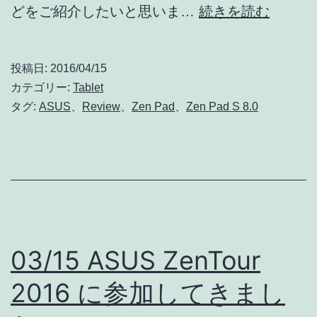
ASUS
どをご紹介したいと思いま…
続きを読む
ZenPa
S
投稿日:
2016/04/15
8.0
カテゴリー:
Tablet
レ
タグ:
ASUS
、
Review
、
Zen Pad
、
Zen Pad S 8.0
ビ
ュ
ー!!
[ASUS
ZenTou
2016
03/15 ASUS ZenTour
レ
2016 に参加してきまし
ポ