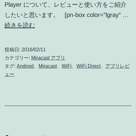
Player について、レビューと使い方をご紹介
したいと思います。 [pn-box color=”lgray” …
Miracast
続きを読む
sink
(受
投稿日:
2016/02/11
信)
カテゴリー:
Miracast アプリ
ア
タグ:
Android
、
Miracast
、
WiFi
、
WiFi Direct
、
アプリレビ
ュー
プ
リ
(1)
「Miracast
Player
」