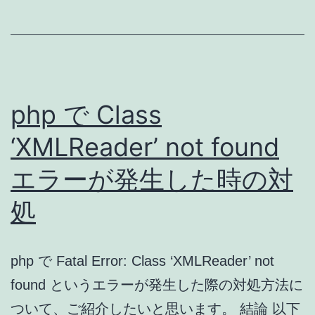
(約
応
40%
さ
Off)
せ
!!
る
php で Class
MobileFrontend
extension
‘XMLReader’ not found
エラーが発生した時の対
処
php で Fatal Error: Class ‘XMLReader’ not
found というエラーが発生した際の対処方法に
ついて、ご紹介したいと思います。 結論 以下