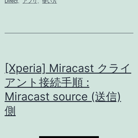
Direct
、
アプリ
、
使い方
ア
ン
ト
接
続
手
[Xperia] Miracast クライ
順
:
アント接続手順 :
Miracast
Miracast source (送信)
source
側
(送
信)
側