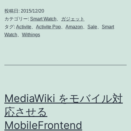
ツ
投稿日:
2015/12/20
に
カテゴリー:
Smart Watch
、
ガジェット
も
タグ:
Activite
、
Activite Pop
、
Amazon
、
Sale
、
Smart
Watch
、
Withings
似
合
う
ス
マ
ー
MediaWiki をモバイル対
ト
ウ
応させる
ォ
MobileFrontend
ッ