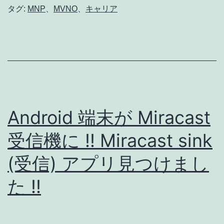
円
タグ:
MNP
、
MVNO
、
キャリア
廃
止
で
は
な
く、
Android 端末が Miracast
基
受信機に !! Miracast sink
本
(受信) アプリ見つけまし
料
金
た !!
値
下