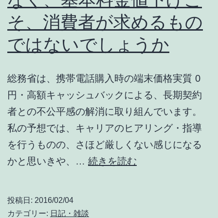
:
そ、消費者が求めるもの
Miracast
source
ではないでしょうか
(送
信)
総務省は、携帯電話購入時の端末価格実質 0
側
円・高額キャッシュバックによる、長期契約
者との不公平感の解消に取り組んでいます。
私の予想では、キャリアのヒアリング・指導
を行うものの、さほど厳しくない感じになる
MNP
かと思いきや、…
続きを読む
実
質
投稿日:
2016/02/04
0
カテゴリー:
日記・雑談