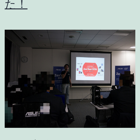
た！
ー
ト]