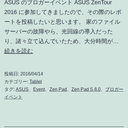
ASUS のブロガーイベント ASUS ZenTour
2016 に参加してきましたので、その際のレポ
ートを投稿したいと思います。 家のファイル
サーバーの故障やら、光回線の導入だった
り、諸々立て込んでいたため、大分時間が…
03/15
続きを読む
ASUS
ZenTour
投稿日:
2016/04/14
2016
カテゴリー:
Tablet
に
タグ:
ASUS
、
Event
、
Zen Pad
、
Zen Pad S 8.0
、
ブロガー
イベント
参
加
し