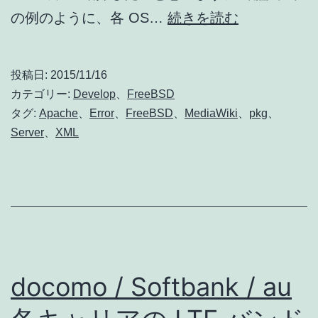
php
の例のように、各 OS…
続きを読む
で
Class
投稿日:
2015/11/16
‘XMLReader
カテゴリー:
Develop
、
FreeBSD
not
タグ:
Apache
、
Error
、
FreeBSD
、
MediaWiki
、
pkg
、
Server
、
XML
found
エ
ラ
ー
が
発
docomo / Softbank / au
生
し