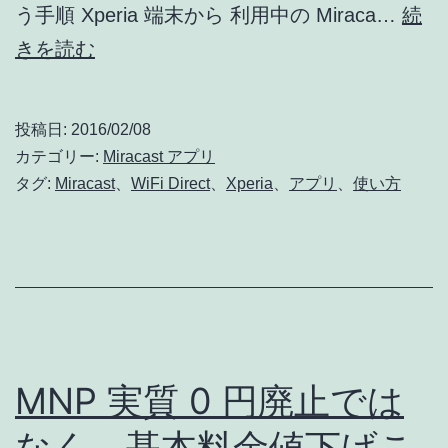
う手順 Xperia 端末から 利用中の Miraca…
続
[Xperia]
きを読む
Miracast
ク
投稿日:
2016/02/08
ラ
カテゴリー:
Miracast アプリ
イ
タグ:
Miracast
、
WiFi Direct
、
Xperia
、
アプリ
、
使い方
ア
ン
ト
接
続
手
MNP 実質 0 円廃止では
順
なく、基本料金値下げこ