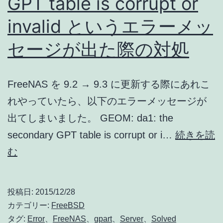
GPT table is corrupt or
手
invalid というエラーメッ
順
セージが出た際の対処
(Windows)
FreeNAS を 9.2 → 9.3 に更新する際にあれこ
れやっていたら、以下のエラーメッセージが
出てしまいました。 GEOM: da1: the
secondary GPT table is corrupt or i…
続きを読
GPT
む
table
is
投稿日:
2015/12/28
corrupt
カテゴリー:
FreeBSD
or
タグ:
Error
、
FreeNAS
、
gpart
、
Server
、
Solved