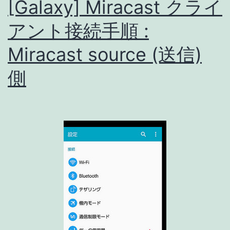
[Galaxy] Miracast クライ
の
レ
アント接続手順 :
ビ
Miracast source (送信)
ュ
側
ー・
使
い
方
ご
紹
介