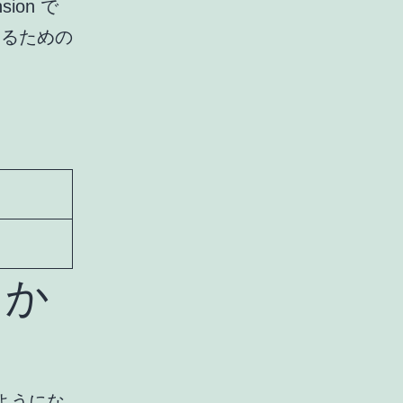
ion で
用するための
るか
。
るようにな