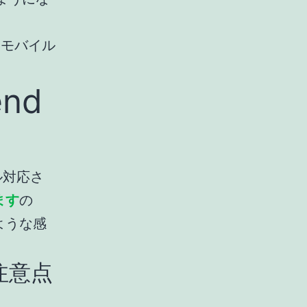
にモバイル
end
バイル対応さ
ます
の
じような感
の注意点