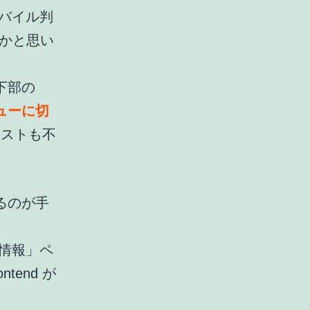
にモバイル判
いかと思い
下部の
ューに切
テストも不
るのが手
情報」ペ
tend が