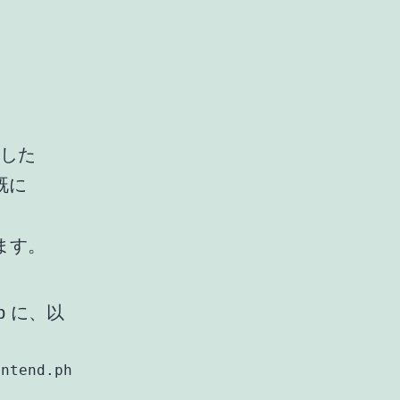
入した
く既に
ます。
hp に、以
ntend.php";
