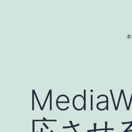
コ
ン
テ
ン
本
ツ
へ
ス
キ
ッ
Media
プ
応させる 