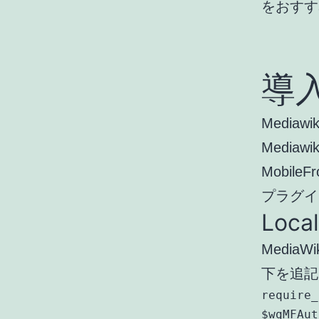
をおすす
導
Media
Media
Mobil
プラグイ
Loca
MediaW
下を追記
require_
$wgMFAut