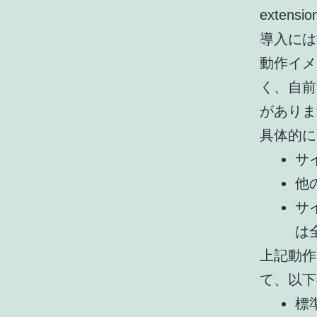
exten
導入には
動作イメ
く、自前
がありま
具体的に
サイ
他
サイ
は
上記動作
て、以下
標