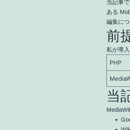
当記事では
ある Mo
編集につ
前
私が導入
PHP
MediaW
当
Media
G
W