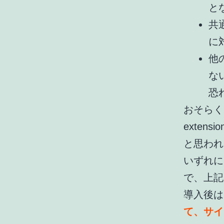
と
共
に
他
な
恐
おそらく
exte
と思われ
いずれに
で、上記
導入後は
て、サイ