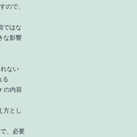
 ですので、
能ではな
きな影響
込まれない
れる
r の内容
え方とし
とで、必要