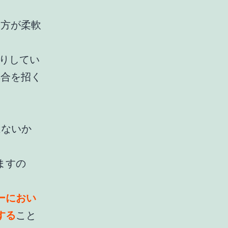
く方が柔軟
たりしてい
具合を招く
、
はないか
ますの
ーにおい
する
こと