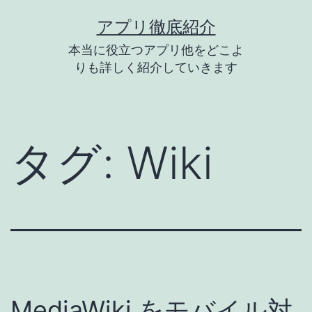
コ
アプリ徹底紹介
ン
本当に役立つアプリ他をどこよ
テ
りも詳しく紹介していきます
ン
ツ
へ
タグ:
Wiki
ス
キ
ッ
プ
MediaWiki をモバイル対