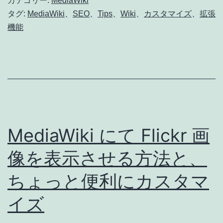
カテゴリー:
MediaWiki
イ
タグ:
MediaWiki
、
SEO
、
Tips
、
Wiki
、
カスタマイズ
、
拡張
機能
ル
対
応
さ
せ
る
MediaWiki にて Flickr 画
MobileFrontend
extension
像を表示させる方法と、
ちょっと便利にカスタマ
イズ