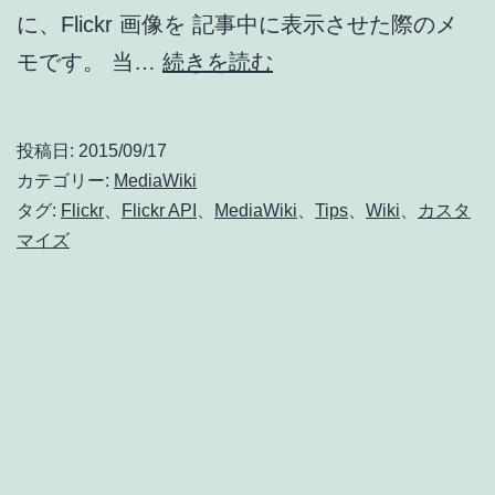
に、Flickr 画像を 記事中に表示させた際のメ
MediaWiki
モです。 当…
続きを読む
に
て
投稿日:
2015/09/17
Flickr
カテゴリー:
MediaWiki
画
タグ:
Flickr
、
Flickr API
、
MediaWiki
、
Tips
、
Wiki
、
カスタ
マイズ
像
を
表
示
さ
せ
る