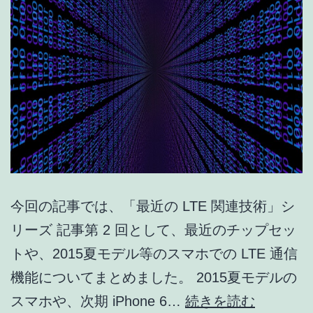
連
技
術
#03】
今回の記事では、「最近の LTE 関連技術」シ
リーズ 記事第 2 回として、最近のチップセッ
トや、2015夏モデル等のスマホでの LTE 通信
機能についてまとめました。 2015夏モデルの
2015
スマホや、次期 iPhone 6…
続きを読む