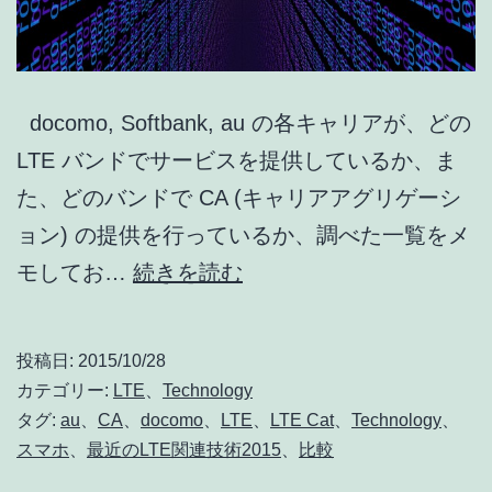
docomo, Softbank, au の各キャリアが、どの
LTE バンドでサービスを提供しているか、ま
た、どのバンドで CA (キャリアアグリゲーシ
ョン) の提供を行っているか、調べた一覧をメ
docomo
モしてお…
続きを読む
/
Softbank
投稿日:
2015/10/28
/
カテゴリー:
LTE
、
Technology
au
タグ:
au
、
CA
、
docomo
、
LTE
、
LTE Cat
、
Technology
、
スマホ
、
最近のLTE関連技術2015
、
比較
各