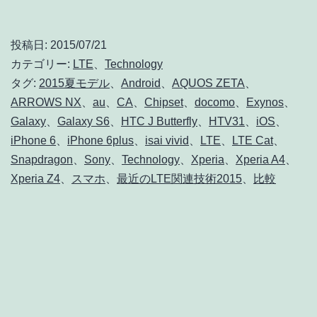
夏
モ
投稿日:
2015/07/21
デ
カテゴリー:
LTE
、
Technology
ル
タグ:
2015夏モデル
、
Android
、
AQUOS ZETA
、
ARROWS NX
、
au
、
CA
、
Chipset
、
docomo
、
Exynos
、
な
Galaxy
、
Galaxy S6
、
HTC J Butterfly
、
HTV31
、
iOS
、
ど
iPhone 6
、
iPhone 6plus
、
isai vivid
、
LTE
、
LTE Cat
、
最
Snapdragon
、
Sony
、
Technology
、
Xperia
、
Xperia A4
、
新
Xperia Z4
、
スマホ
、
最近のLTE関連技術2015
、
比較
ス
マ
ホ
の
LTE