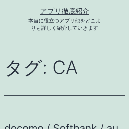
コ
アプリ徹底紹介
ン
本当に役立つアプリ他をどこよ
テ
りも詳しく紹介していきます
ン
ツ
へ
タグ:
CA
ス
キ
ッ
プ
docomo / Softbank / au