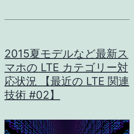
キ
ャ
リ
ア
の
2015夏モデルなど最新ス
LTE
バ
マホの LTE カテゴリー対
ン
応状況 【最近の LTE 関連
ド
技術 #02】
【最
近
の
LTE
関