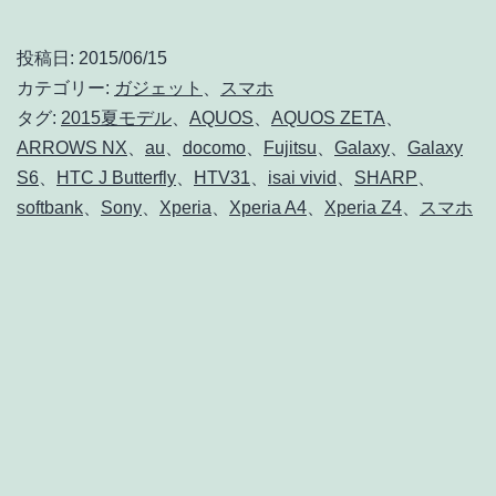
格
比
投稿日:
2015/06/15
較!!
カテゴリー:
ガジェット
、
スマホ
各
タグ:
2015夏モデル
、
AQUOS
、
AQUOS ZETA
、
ARROWS NX
、
au
、
docomo
、
Fujitsu
、
Galaxy
、
Galaxy
社
S6
、
HTC J Butterfly
、
HTV31
、
isai vivid
、
SHARP
、
2015
softbank
、
Sony
、
Xperia
、
Xperia A4
、
Xperia Z4
、
スマホ
夏
モ
デ
ル
ス
マ
ホ
Xperia