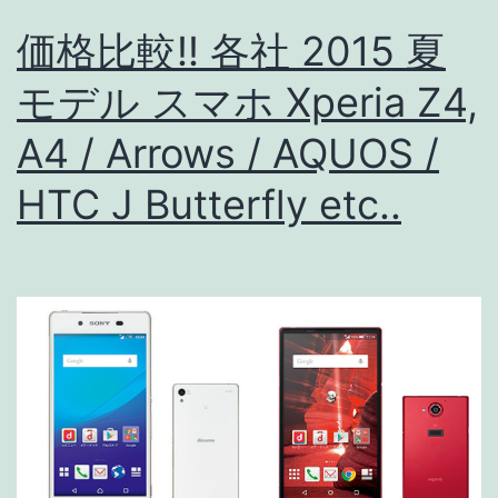
LTE
カ
価格比較!! 各社 2015 夏
テ
モデル スマホ Xperia Z4,
ゴ
A4 / Arrows / AQUOS /
リ
ー
HTC J Butterfly etc..
対
応
状
況
【最
近
の
LTE