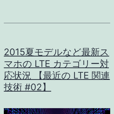
ン
ト
接
続
手
2015夏モデルなど最新ス
順
:
マホの LTE カテゴリー対
Miracast
応状況 【最近の LTE 関連
source
技術 #02】
(送
信)
側