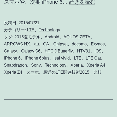
2015
スマホや、次期 iPhone 6…
続きを読む
夏
モ
投稿日:
2015/07/21
デ
カテゴリー:
LTE
、
Technology
ル
タグ:
2015夏モデル
、
Android
、
AQUOS ZETA
、
ARROWS NX
、
au
、
CA
、
Chipset
、
docomo
、
Exynos
、
な
Galaxy
、
Galaxy S6
、
HTC J Butterfly
、
HTV31
、
iOS
、
ど
iPhone 6
、
iPhone 6plus
、
isai vivid
、
LTE
、
LTE Cat
、
最
Snapdragon
、
Sony
、
Technology
、
Xperia
、
Xperia A4
、
新
Xperia Z4
、
スマホ
、
最近のLTE関連技術2015
、
比較
ス
マ
ホ
の