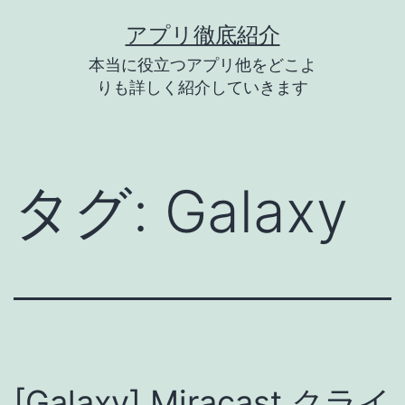
コ
アプリ徹底紹介
ン
本当に役立つアプリ他をどこよ
テ
りも詳しく紹介していきます
ン
ツ
へ
タグ:
Galaxy
ス
キ
ッ
プ
[Galaxy] Miracast クライ