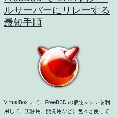
し
ルサーバーにリレーする
た
最短手順
時
の
対
処
VirtualBox にて、FreeBSD の仮想マシンを利
用して、実験用、開発用などに色々と使って