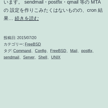
います。 sendmail・postfix・qmail 等の MTA
の 設定を作りこみたくはないものの、cron 結
FreeBSD
果…
続きを読む
で
LAN
投稿日:
2015/07/20
内
カテゴリー:
FreeBSD
メ
タグ:
Command
、
Config
、
FreeBSD
、
Mail
、
postfix
、
sendmail
、
Server
、
Shell
、
UNIX
ー
ル
サ
ー
バ
ー