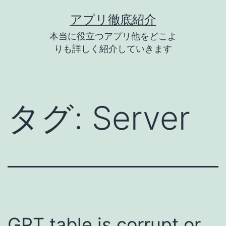
コ
アプリ徹底紹介
ン
本当に役立つアプリ他をどこよ
テ
りも詳しく紹介していきます
ン
ツ
へ
タグ:
Server
ス
キ
ッ
プ
GPT table is corrupt or