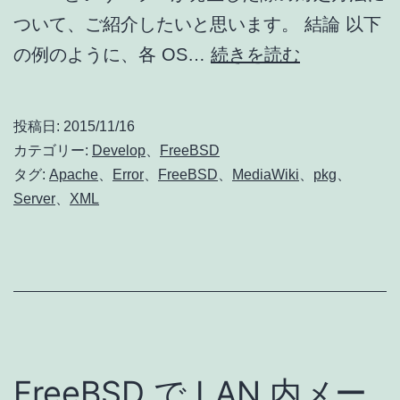
出
ついて、ご紹介したいと思います。 結論 以下
た
php
の例のように、各 OS…
続きを読む
際
で
の
Class
投稿日:
2015/11/16
対
‘XMLReader
カテゴリー:
Develop
、
FreeBSD
処
not
タグ:
Apache
、
Error
、
FreeBSD
、
MediaWiki
、
pkg
、
Server
、
XML
found
エ
ラ
ー
が
発
FreeBSD で LAN 内メー
生