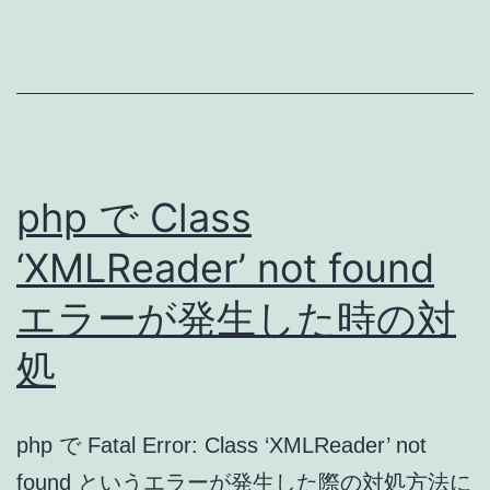
invalid
と
い
う
エ
ラ
php で Class
ー
‘XMLReader’ not found
メ
エラーが発生した時の対
ッ
セ
処
ー
ジ
php で Fatal Error: Class ‘XMLReader’ not
が
found というエラーが発生した際の対処方法に