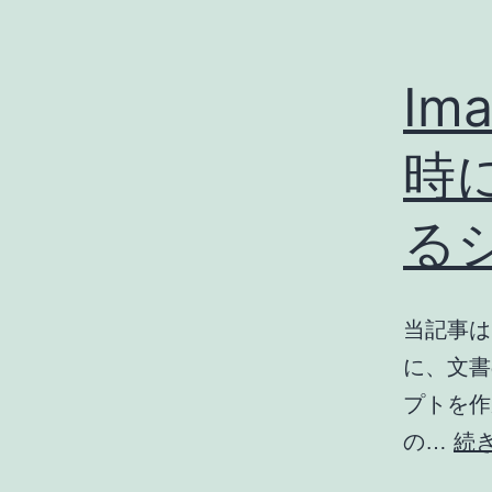
Im
時
る
当記事は、
に、文書
プトを作
の…
続