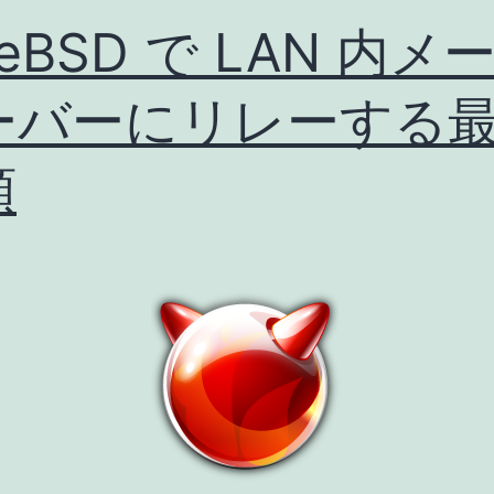
エ
eeBSD で LAN 内メ
ラ
ーバーにリレーする
ー
に
順
対
処
し
た
時
の
メ
モ