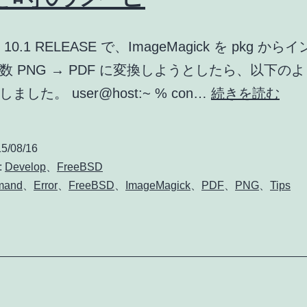
つ
け
D 10.1 RELEASE で、ImageMagick を pkg か
る
数 PNG → PDF に変換しようとしたら、以下の
シ
Ima
ました。 user@host:~ % con…
続きを読む
ェ
で
ル
複
5/08/16
ス
数
:
Develop
、
FreeBSD
ク
PN
mand
、
Error
、
FreeBSD
、
ImageMagick
、
PDF
、
PNG
、
Tips
リ
→
プ
PDF
ト
変
換
時