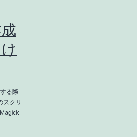
作成
つけ
作成する際
のスクリ
gick