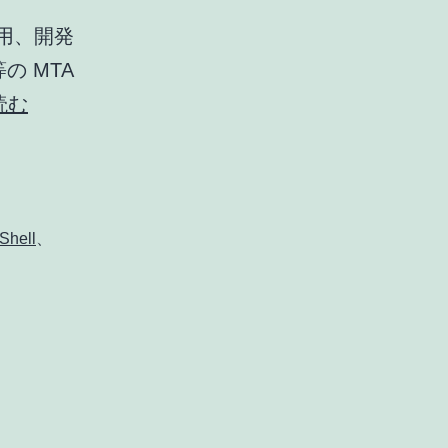
験用、開発
等の MTA
FreeBSD
読む
で
LAN
内
メ
Shell
、
ー
ル
サ
ー
バ
ー