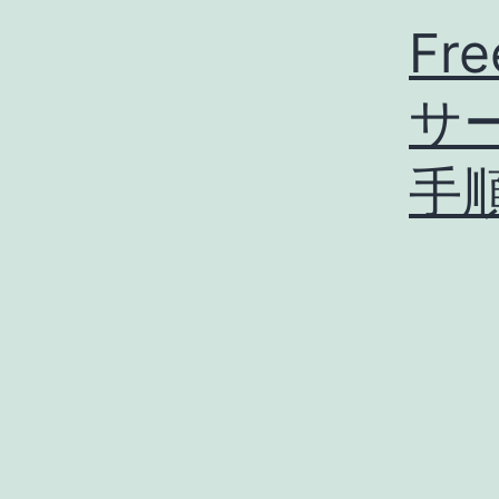
Fr
サ
手