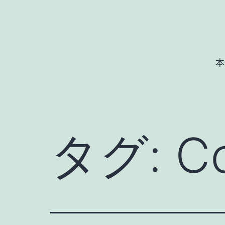
コ
ン
テ
ン
本
ツ
へ
ス
キ
タグ:
C
ッ
プ