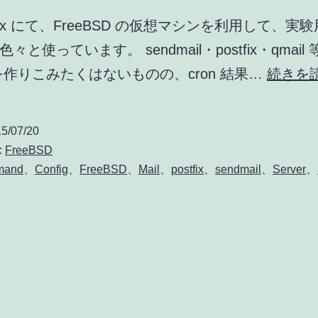
alBox にて、FreeBSD の仮想マシンを利用して、実
々と使っています。 sendmail・postfix・qmail 
を作りこみたくはないものの、cron 結果…
続きを
5/07/20
:
FreeBSD
mand
、
Config
、
FreeBSD
、
Mail
、
postfix
、
sendmail
、
Server
、