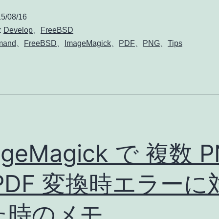
PDF
5/08/16
作
:
Develop
、
FreeBSD
成
mand
、
FreeBSD
、
ImageMagick
、
PDF
、
PNG
、
Tips
時
に
日
本
語
タ
ageMagick で 複数 
イ
PDF 変換時エラーに
ト
ル
た時のメモ
を