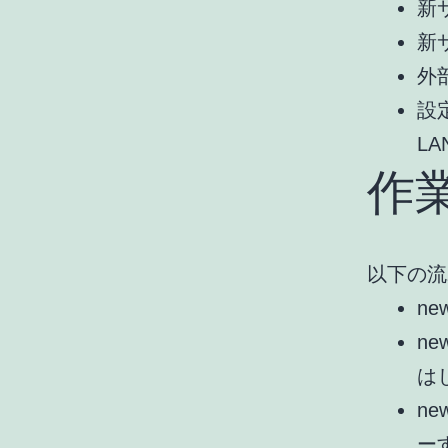
新サ
新サ
外部
設定
L
作
以下の流
ne
ne
は
ne
ー