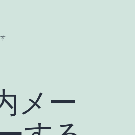
ます
N 内メー
ーする