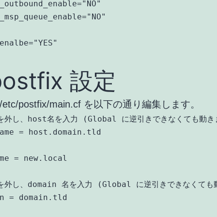
_outbound_enable="NO"

_msp_queue_enable="NO"

postfix 設定
cal/etc/postfix/main.cf を以下の通り編集します。
外し、host名を入力 (Global に逆引きできなくても動きま
ame = host.domain.tld

me = new.local

外し、domain 名を入力 (Global に逆引きできなくても
n = domain.tld
