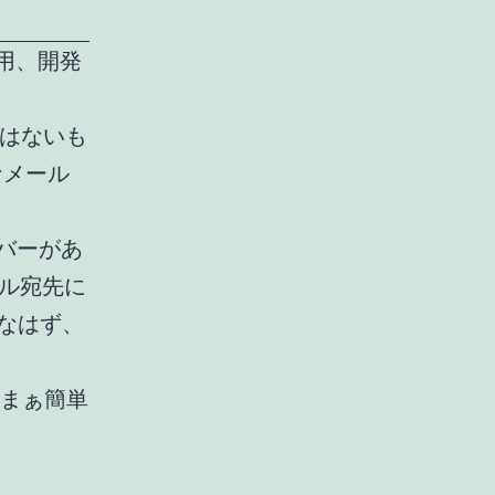
験用、開発
たくはないも
なメール
ーバーがあ
ール宛先に
 なはず、
まぁまぁ簡単
。