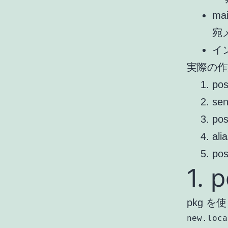
ma
宛
イン
実際の作
po
se
po
al
po
1.
pkg 
new.loca