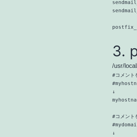
sendmail
sendmail
3. 
/usr/lo
#コメントを
#myhostn
↓

myhostna
#コメントを
#mydomai
↓
