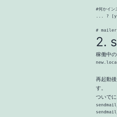
#何かイン
... ? [y
# mail
2. 
稼働中の 
new.loca
再起動後に
す。
ついでに
sendmail
sendmail