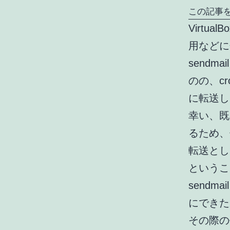
この記事を
Virtu
用などに
sendm
のの、c
に転送し
幸い、既
るため、
転送とし
というこ
sendm
にできた
その際の