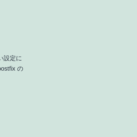
い設定に
fix の