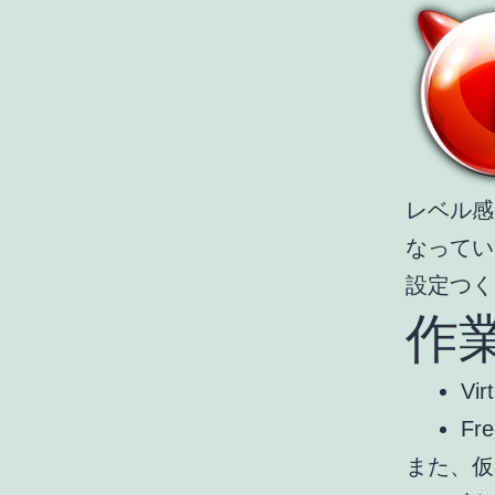
レベル感
なっていな
設定つく
作
Vi
Fr
また、仮