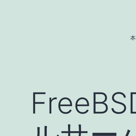
コ
ン
テ
ン
本
ツ
へ
ス
キ
ッ
FreeB
プ
ルサー