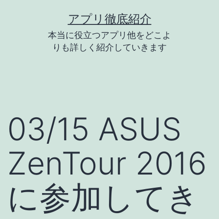
コ
アプリ徹底紹介
ン
本当に役立つアプリ他をどこよ
テ
りも詳しく紹介していきます
ン
ツ
へ
ス
03/15 ASUS
キ
ッ
ZenTour 2016
プ
に参加してき