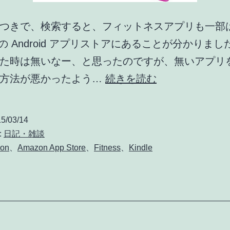
る
も
つきで、検索すると、フィットネスアプリも一部
の
n の Android アプリストアにあることが分かりまし
で
た時は無いなー、と思ったのですが、無いアプリ
は
Kindle
か方法が悪かったよう…
続きを読む
な
端
い
末
5/03/14
で
で
:
日記・雑談
し
も
on
、
Amazon App Store
、
Fitness
、
Kindle
ょ
Runtastic・
う
RunKeeper・
か
MapMyFitness
が