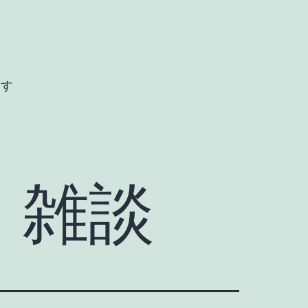
ます
・雑談