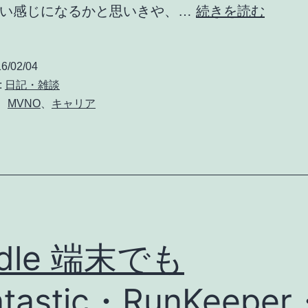
MNP
ない感じになるかと思いきや、…
続きを読む
実
質
6/02/04
0
:
日記・雑談
円
、
MVNO
、
キャリア
廃
止
で
は
な
く、
ndle 端末でも
基
ntastic・RunKeeper
本