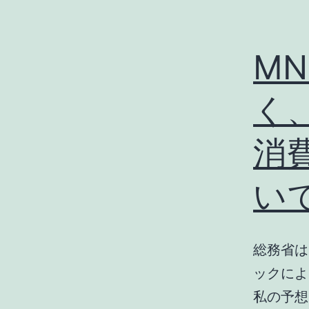
MN
く
消
い
総務省は
ックによ
私の予想