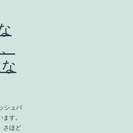
はな
そ、
はな
ッシュバ
います。
、さほど