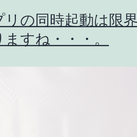
使
え
プリの同時起動は限
る！
りますね・・・。