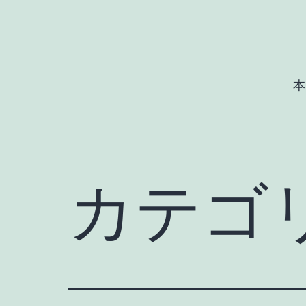
コ
ン
テ
ン
本
ツ
へ
ス
キ
カテゴ
ッ
プ