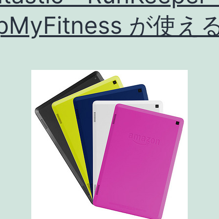
料
pMyFitness が使え
金
値
下
げ
こ
そ、
消
費
者
が
求
め