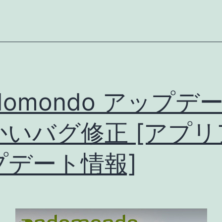
domondo アップデー
かいバグ修正 [アプリ
プデート情報]