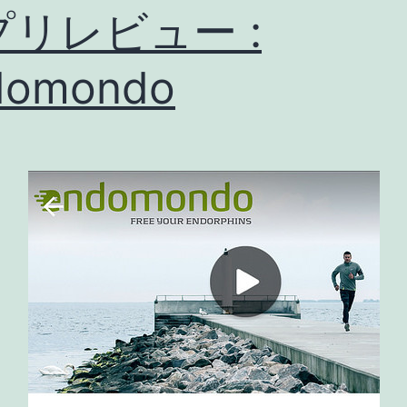
プリレビュー :
グ
修
domondo
正
[ア
プ
リ
ア
ッ
プ
デ
ー
ト
情