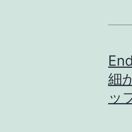
En
細
ッ