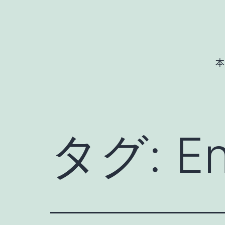
コ
ン
テ
ン
本
ツ
へ
ス
キ
タグ:
E
ッ
プ