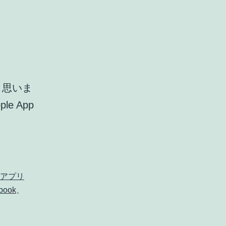
と思いま
 App
5
分
で
分
アプリ
か
book
、
る
フ