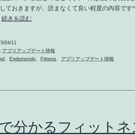
しておきますが、読まなくて良い程度の内容です^^
Endomondo
…
続きを読む
ア
ッ
5/04/11
プ
:
アプリアップデート情報
デ
id
、
Endomondo
、
Fitness
、
アプリアップデート情報
ー
ト
:
細
か
い
分で分かるフィットネ
バ