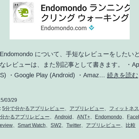
報]
Endomondo について、手短なレビューをしたい
なレビューは、また別記事として書きます。 ・Apple
iOS) ・Google Play (Android) ・Amaz…
続きを読む
5/03/29
:
5分で分かるアプリレビュー
、
アプリレビュー
、
フィットネス
で分かるアプリレビュー
、
Android
、
ANT+
、
Endomondo
、
Face
eview
、
Smart Watch
、
SW2
、
Twitter
、
アプリレビュー
、
比較