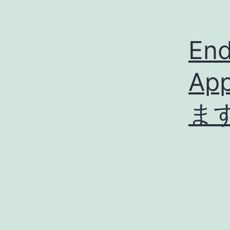
End
Ap
ま