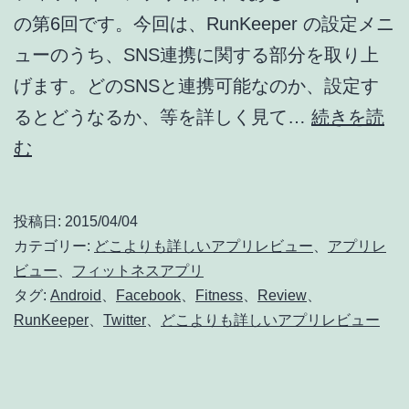
デ
の第6回です。今回は、RunKeeper の設定メニ
ー
ューのうち、SNS連携に関する部分を取り上
ト
げます。どのSNSと連携可能なのか、設定す
情
るとどうなるか、等を詳しく見て…
続きを読
報]
ど
む
こ
よ
投稿日:
2015/04/04
り
カテゴリー:
どこよりも詳しいアプリレビュー
、
アプリレ
も
ビュー
、
フィットネスアプリ
タグ:
Android
、
Facebook
、
Fitness
、
Review
、
詳
RunKeeper
、
Twitter
、
どこよりも詳しいアプリレビュー
し
い
フ