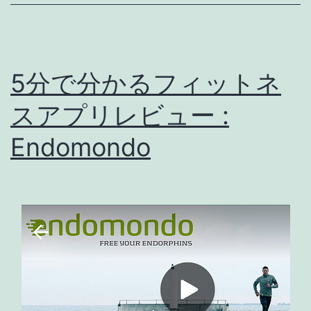
ィ
ッ
ト
5分で分かるフィットネ
ネ
スアプリレビュー :
ス
ア
Endomondo
プ
リ
レ
ビ
ュ
ー
#3-