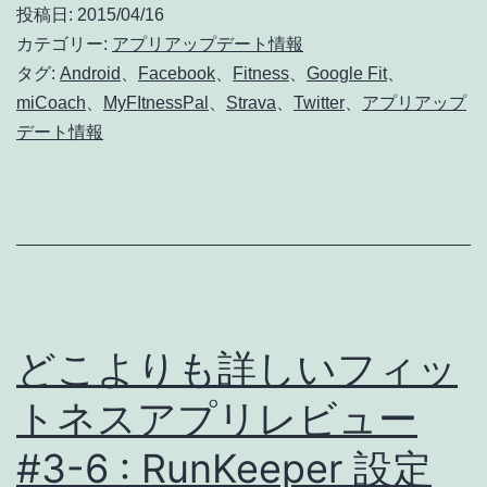
投稿日:
2015/04/16
ッ
カテゴリー:
アプリアップデート情報
プ
タグ:
Android
、
Facebook
、
Fitness
、
Google Fit
、
miCoach
、
MyFItnessPal
、
Strava
、
Twitter
、
アプリアップ
デ
デート情報
ー
ト
:
Google
Fit、
Strava、
どこよりも詳しいフィッ
Facebook、
トネスアプリレビュー
Twitter、
MyFitnessPal
#3-6 : RunKeeper 設定
と