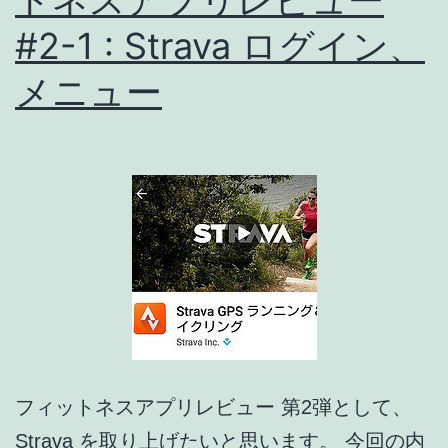
レ
#2-1 : Strava ログイン、
ビ
メニュー
ュ
ー
:
Endomondo
フィットネスアプリレビュー 第2弾として、
Strava を取り上げたいと思います。 今回の内