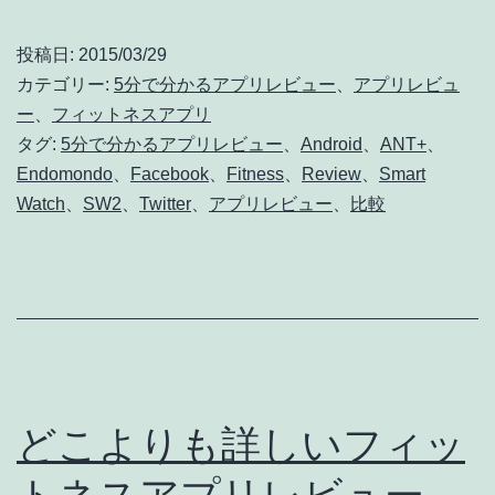
分
で
投稿日:
2015/03/29
分
カテゴリー:
5分で分かるアプリレビュー
、
アプリレビュ
か
ー
、
フィットネスアプリ
タグ:
5分で分かるアプリレビュー
、
Android
、
ANT+
、
る
Endomondo
、
Facebook
、
Fitness
、
Review
、
Smart
フ
Watch
、
SW2
、
Twitter
、
アプリレビュー
、
比較
ィ
ッ
ト
ネ
ス
ア
どこよりも詳しいフィッ
プ
トネスアプリレビュー
リ