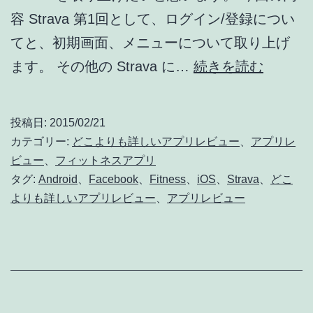
容 Strava 第1回として、ログイン/登録につい
てと、初期画面、メニューについて取り上げ
ど
ます。 その他の Strava に…
続きを読む
こ
よ
投稿日:
2015/02/21
り
カテゴリー:
どこよりも詳しいアプリレビュー
、
アプリレ
も
ビュー
、
フィットネスアプリ
タグ:
Android
、
Facebook
、
Fitness
、
iOS
、
Strava
、
どこ
詳
よりも詳しいアプリレビュー
、
アプリレビュー
し
い
フ
ィ
ッ