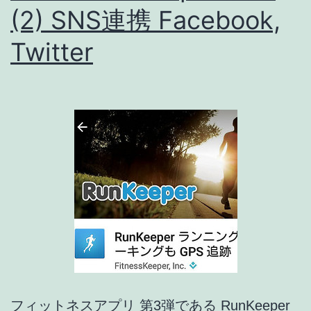
(2) SNS連携 Facebook,
の
連
Twitter
携
が
可
能
に！
[ア
プ
リ
ア
ッ
プ
フィットネスアプリ 第3弾である RunKeeper