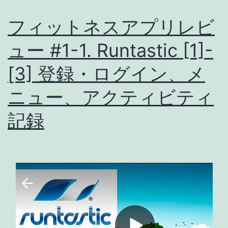
ト
フィットネスアプリレビ
ネ
ュー #1-1. Runtastic [1]-
ス
ア
[3] 登録・ログイン、メ
プ
ニュー、アクティビティ
リ
レ
記録
ビ
ュ
ー
#2-
1
: