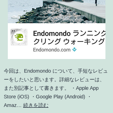
6
:
RunKeeper
設
定
(2)
SNS
連
今回は、Endomondo について、手短なレビュ
携
ーをしたいと思います。詳細なレビューは、
Facebook,
また別記事として書きます。 ・Apple App
Twitter
Store (iOS) ・Google Play (Android) ・
5
Amaz…
続きを読む