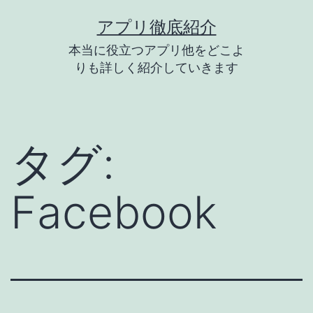
コ
アプリ徹底紹介
ン
本当に役立つアプリ他をどこよ
テ
りも詳しく紹介していきます
ン
ツ
へ
タグ:
ス
キ
Facebook
ッ
プ