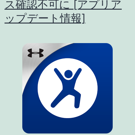
ス確認不可に [アプリア
し)
2015/04/17
ップデート情報]
[ア
プ
リ
ア
ッ
プ
デ
ー
ト
情
報]