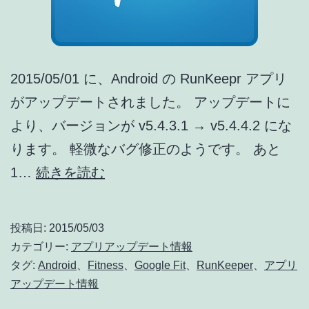
か
ら
コ
メ
2015/05/01 に、Android の RunKeepr アプリ
ン
がアップデートされました。 アップデートに
ト
より、バージョンが v5.4.3.1 → v5.4.4.2 にな
投
ります。 軽微なバグ修正のようです。 あと
稿
RunKeeper
1…
続きを読む
可
ア
能
ッ
投稿日:
2015/05/03
に
プ
カテゴリー:
アプリアップデート情報
(2015/04
デ
タグ:
Android
、
Fitness
、
Google Fit
、
RunKeeper
、
アプリ
[ア
アップデート情報
ー
プ