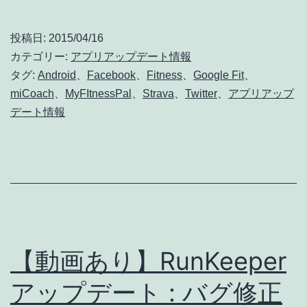
miCoach
ト
ア
情
投稿日:
2015/04/16
ッ
カテゴリー:
アプリアップデート情報
報]
プ
タグ:
Android
、
Facebook
、
Fitness
、
Google Fit
、
miCoach
、
MyFItnessPal
、
Strava
、
Twitter
、
アプリアップ
デ
デート情報
ー
ト
:
Google
Fit、
Strava、
【動画あり】RunKeeper
Facebook、
アップデート : バグ修正
Twitter、