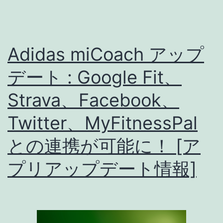
:
【更
新
Adidas miCoach アップ
危
険！】
デート : Google Fit、
バ
Strava、Facebook、
グ
Twitter、MyFitnessPal
で
履
との連携が可能に！ [ア
歴
プリアップデート情報]
の
ペ
ー
ス