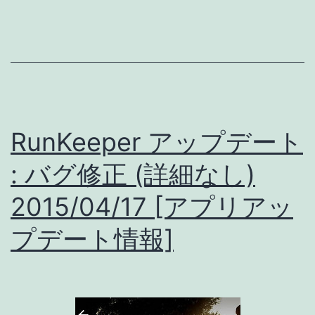
ー
ト
:
微
修
RunKeeper アップデート
正
(詳
: バグ修正 (詳細なし)
細
2015/04/17 [アプリアッ
あ
プデート情報]
り)
2015/04/20
[ア
プ