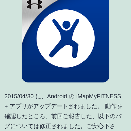
新、
常
時
表
示
オ
プ
シ
ョ
ン
2015/04/30 に、Android の iMapMyFITNESS
追
+ アプリがアップデートされました。 動作を
加、
確認したところ、前回ご報告した、以下のバ
新
グについては修正されました。ご安心下さ
機