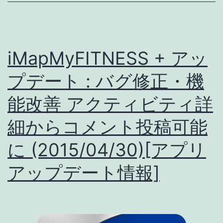
:
ア
ク
iMapMyFITNESS + アッ
テ
ィ
プデート : バグ修正・機
ビ
能改善 アクティビティ詳
テ
細からコメント投稿可能
ィ
記
に (2015/04/30)[アプリ
録
アップデート情報]
画
面
刷