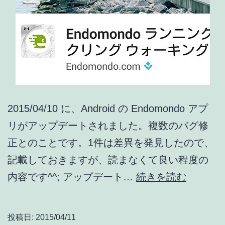
プ
リ
ア
ッ
プ
デ
ー
2015/04/10 に、Android の Endomondo アプ
ト
リがアップデートされました。複数のバグ修
情
正とのことです。1件は差異を発見したので、
報]
記載しておきますが、読まなくて良い程度の
Endomo
内容です^^; アップデート…
続きを読む
ア
ッ
投稿日:
2015/04/11