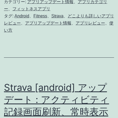
カテゴリー:
アプリアップデート情報
、
アプリカテゴリ
の
ー
、
フィットネスアプリ
タグ:
Android
、
Fitness
、
Strava
、
どこよりも詳しいアプリ
変
レビュー
、
アプリアップデート情報
、
アプリレビュー
、
使
更
い方
点
と、
新
UI
の
使
Strava [android] アップ
い
デート : アクティビティ
方
解
記録画面刷新、常時表示
説