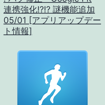
機
連携強化!?!? 謎機能追加
能
05/01 [アプリアップデー
改
善
ト情報]
ア
ク
テ
ィ
ビ
テ
ィ
詳
細