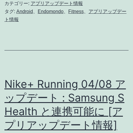
プ
カテゴリー:
アプリアップデート情報
デ
タグ:
Android
、
Endomondo
、
Fitness
、
アプリアップデー
ト情報
ー
ト
:
細
か
い
Nike+ Running 04/08 ア
バ
グ
ップデート : Samsung S
修
Health と連携可能に [ア
正
プリアップデート情報]
[ア
プ