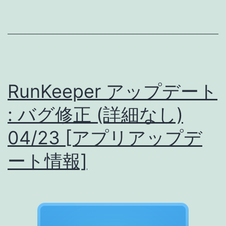
ト
リ
:
ア
バ
ッ
グ
プ
修
デ
RunKeeper アップデート
正・
ー
Google
: バグ修正 (詳細なし)
ト
Fit
04/23 [アプリアップデ
情
連
報]
ート情報]
携
強
化!?!?
謎
機