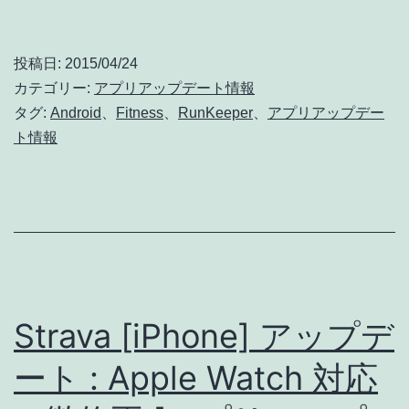
ア
情
ッ
報]
投稿日:
2015/04/24
プ
カテゴリー:
アプリアップデート情報
デ
タグ:
Android
、
Fitness
、
RunKeeper
、
アプリアップデー
ト情報
ー
ト
:
バ
グ
修
Strava [iPhone] アップデ
正
(詳
ート : Apple Watch 対応
細