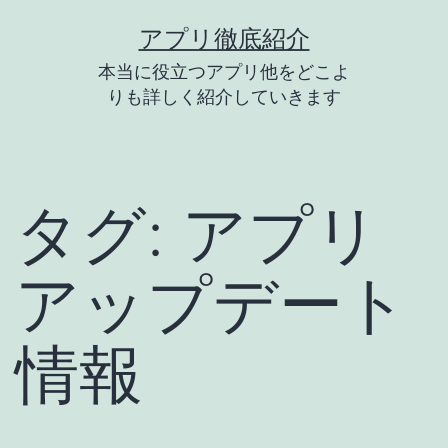
コ
アプリ徹底紹介
ン
本当に役立つアプリ他をどこよ
テ
りも詳しく紹介していきます
ン
ツ
へ
タグ:
アプリ
ス
キ
アップデート
ッ
プ
情報