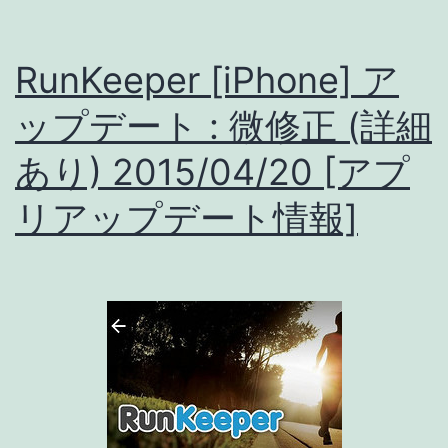
Apple
Watch
RunKeeper [iPhone] ア
対
ップデート : 微修正 (詳細
応
あり) 2015/04/20 [アプ
+
微
リアップデート情報]
修
正
[ア
プ
リ
ア
ッ