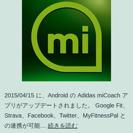
確
認
不
可
に
[ア
プ
リ
ア
2015/04/15 に、Android の Adidas miCoach ア
ッ
プリがアップデートされました。 Google Fit、
プ
Strava、Facebook、Twitter、MyFitnessPal と
デ
Adidas
の連携が可能…
続きを読む
ー