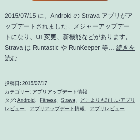
2015/07/15 に、Android の Strava アプリがア
ップデートされました。メジャーアップデー
トになり、UI 変更、新機能などがあります。
Strava は Runtastic や RunKeeper 等…
続きを
Strava
読む
[android]
ア
投稿日:
2015/07/17
ッ
カテゴリー:
アプリアップデート情報
プ
タグ:
Android
、
Fitness
、
Strava
、
どこよりも詳しいアプリ
レビュー
、
アプリアップデート情報
、
アプリレビュー
デ
ー
ト