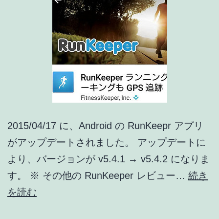
リ
ア
ッ
プ
デ
ー
ト
2015/04/17 に、Android の RunKeepr アプリ
情
がアップデートされました。 アップデートに
報]
より、バージョンが v5.4.1 → v5.4.2 になりま
す。 ※ その他の RunKeeper レビュー…
続き
RunKeeper
を読む
ア