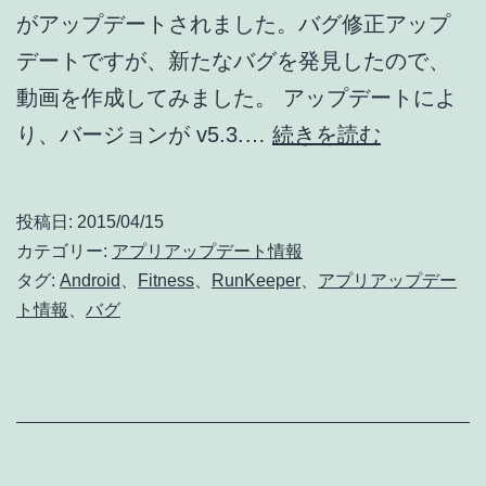
がアップデートされました。バグ修正アップ
プ
デートですが、新たなバグを発見したので、
デ
動画を作成してみました。 アップデートによ
ー
【動
り、バージョンが v5.3.…
続きを読む
ト
画
情
あ
報]
投稿日:
2015/04/15
り】
カテゴリー:
アプリアップデート情報
RunKeepe
タグ:
Android
、
Fitness
、
RunKeeper
、
アプリアップデー
ト情報
、
バグ
ア
ッ
プ
デ
ー