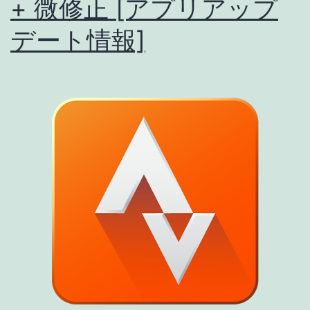
+ 微修正 [アプリアップ
な
デート情報]
し)
04/23
[ア
プ
リ
ア
ッ
プ
デ
ー
ト
情