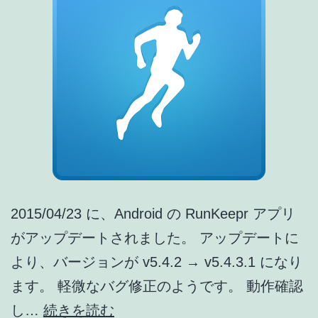
能
追
加
05/01
[ア
プ
リ
ア
2015/04/23 に、Android の RunKeepr アプリ
ッ
がアップデートされました。 アップデートに
プ
より、バージョンが v5.4.2 → v5.4.3.1 になり
デ
ます。 軽微なバグ修正のようです。 動作確認
ー
RunKeeper
し…
続きを読む
ト