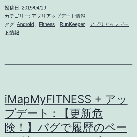
ッ
投稿日:
2015/04/19
プ
カテゴリー:
アプリアップデート情報
デ
タグ:
Android
、
Fitness
、
RunKeeper
、
アプリアップデー
ト情報
ー
ト
:
バ
グ
修
iMapMyFITNESS + アッ
正
(詳
プデート : 【更新危
細
険！】バグで履歴のペー
な