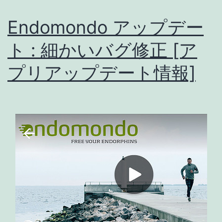
ト
Endomondo アップデー
:
バ
ト : 細かいバグ修正 [ア
グ
プリアップデート情報]
修
正
で
別
な
バ
グ
が…
[ア