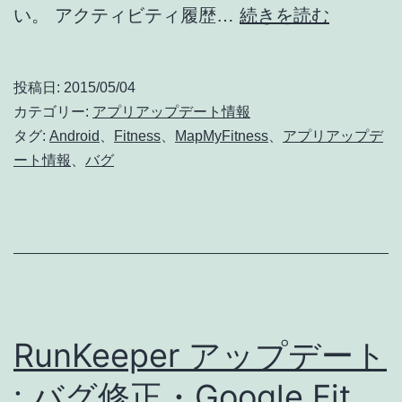
iMapMy
い。 アクティビティ履歴…
続きを読む
能
+
Strava
ア
ラ
投稿日:
2015/05/04
ッ
カテゴリー:
アプリアップデート情報
イ
プ
タグ:
Android
、
Fitness
、
MapMyFitness
、
アプリアップデ
ブ
ート情報
、
バグ
デ
追
ー
加
ト
:
バ
グ
RunKeeper アップデート
修
正・
: バグ修正・Google Fit