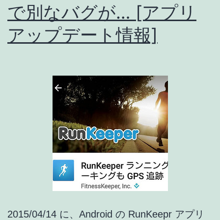
MyFitnessPal
で別なバグが… [アプリ
と
アップデート情報]
の
連
携
が
可
能
に！
[ア
プ
リ
ア
2015/04/14 に、Android の RunKeepr アプリ
ッ