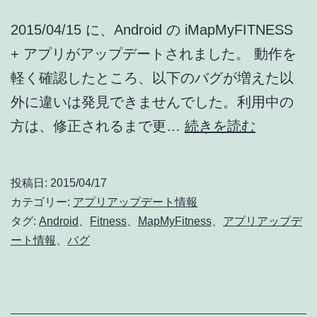
2015/04/15 に、Android の iMapMyFITNESS
+ アプリがアップデートされました。 動作を
軽く確認したところ、以下のバグが増えた以
外に違いは発見できませんでした。利用中の
iMapMyF
方は、修正されるまで更…
続きを読む
+
ア
投稿日:
2015/04/17
ッ
カテゴリー:
アプリアップデート情報
プ
タグ:
Android
、
Fitness
、
MapMyFitness
、
アプリアップデ
ート情報
、
バグ
デ
ー
ト