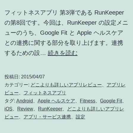
デ
フィットネスアプリ 第3弾である RunKeeper
バ
の第8回です。今回は、RunKeeper の設定メニ
イ
ューのうち、Google Fit と Apple ヘルスケア
ス
との連携に関する部分を取り上げます。連携
連
ど
するための設…
続きを読む
携
こ
心
よ
拍
投稿日:
2015/04/07
り
計
カテゴリー:
どこよりも詳しいアプリレビュー
、
アプリレ
も
ビュー
、
フィットネスアプリ
タグ:
Android
、
Apple ヘルスケア
、
Fitness
、
Google Fit
、
詳
iOS
、
Review
、
RunKeeper
、
どこよりも詳しいアプリレ
し
ビュー
、
アプリ・サービス連携
、
設定
い