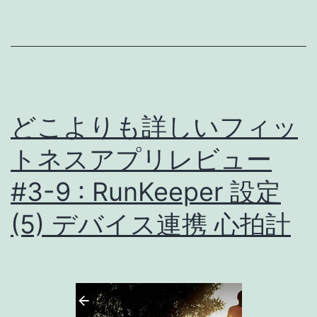
チ
ー
ト
:
Samsung
S
どこよりも詳しいフィッ
Health
トネスアプリレビュー
と
連
#3-9 : RunKeeper 設定
携
(5) デバイス連携 心拍計
可
能
に
[ア