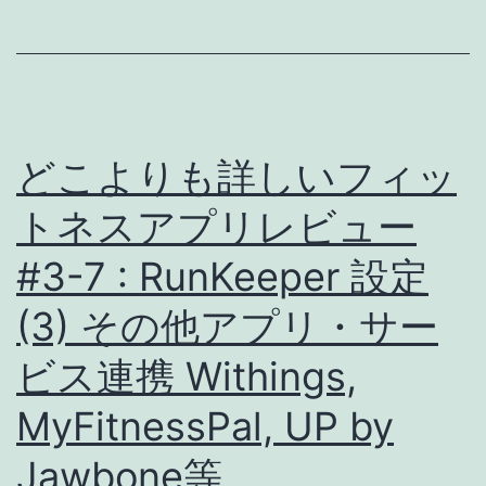
フ
ィ
ッ
ト
ネ
どこよりも詳しいフィッ
ス
トネスアプリレビュー
ア
プ
#3-7 : RunKeeper 設定
リ
(3) その他アプリ・サー
レ
ビス連携 Withings,
ビ
ュ
MyFitnessPal, UP by
ー
Jawbone等
#3-