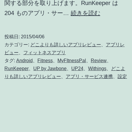
関する部分を取り上げます。RunKeeper は
ア
ど
204 ものアプリ・サー…
続きを読む
連
こ
携
よ
投稿日:
2015/04/06
り
カテゴリー:
どこよりも詳しいアプリレビュー
、
アプリレ
も
ビュー
、
フィットネスアプリ
タグ:
Android
、
Fitness
、
MyFItnessPal
、
Review
、
詳
RunKeeper
、
UP by Jawbone
、
UP24
、
Withings
、
どこよ
し
りも詳しいアプリレビュー
、
アプリ・サービス連携
、
設定
い
フ
ィ
ッ
ト