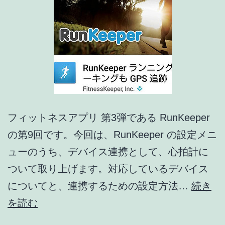
プ
リ
ア
ッ
プ
デ
ー
フィットネスアプリ 第3弾である RunKeeper
ト
の第9回です。今回は、RunKeeper の設定メニ
情
ューのうち、デバイス連携として、心拍計に
報]
ついて取り上げます。対応しているデバイス
についてと、連携するための設定方法…
続き
ど
を読む
こ