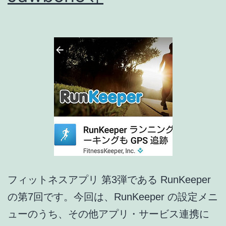
8
:
RunKeeper
設
定
(4)
Google
Fit,
Apple
ヘ
フィットネスアプリ 第3弾である RunKeeper
ル
の第7回です。今回は、RunKeeper の設定メニ
ス
ューのうち、その他アプリ・サービス連携に
ケ