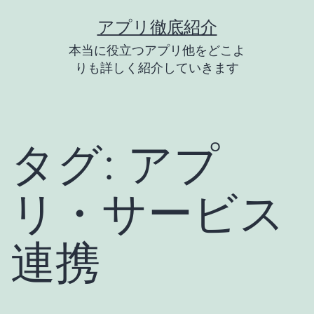
コ
アプリ徹底紹介
ン
本当に役立つアプリ他をどこよ
テ
りも詳しく紹介していきます
ン
ツ
へ
タグ:
アプ
ス
キ
リ・サービス
ッ
プ
連携