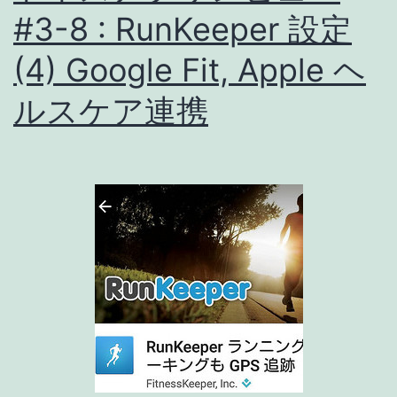
プ
#3-8 : RunKeeper 設定
リ
(4) Google Fit, Apple ヘ
レ
ルスケア連携
ビ
ュ
ー
#3-
9
:
RunKeeper
設
定
(5)