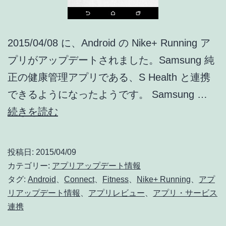
デ
バ
イ
2015/04/08 に、Android の Nike+ Running ア
ス
プリがアップデートされました。Samsung 純
連
正の健康管理アプリである、S Health と連携
携
できるようになったようです。 Samsung …
ス
Nike+
続きを読む
マ
Running
ー
04/08
投稿日:
2015/04/09
ト
ア
カテゴリー:
アプリアップデート情報
ウ
ッ
タグ:
Android
、
Connect
、
Fitness
、
Nike+ Running
、
アプ
リアップデート情報
、
アプリレビュー
、
アプリ・サービス
ォ
プ
連携
ッ
デ