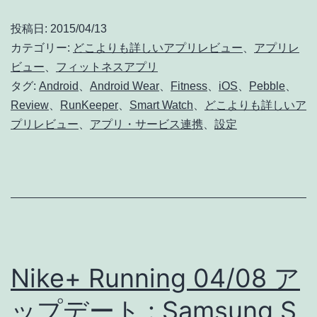
よ
投稿日:
2015/04/13
り
カテゴリー:
どこよりも詳しいアプリレビュー
、
アプリレ
も
ビュー
、
フィットネスアプリ
タグ:
Android
、
Android Wear
、
Fitness
、
iOS
、
Pebble
、
詳
Review
、
RunKeeper
、
Smart Watch
、
どこよりも詳しいア
し
プリレビュー
、
アプリ・サービス連携
、
設定
い
フ
ィ
ッ
ト
ネ
Nike+ Running 04/08 ア
ス
ップデート : Samsung S
ア