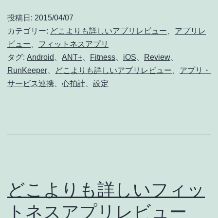
よ
投稿日:
2015/04/07
り
カテゴリー:
どこよりも詳しいアプリレビュー
、
アプリレ
も
ビュー
、
フィットネスアプリ
タグ:
Android
、
ANT+
、
Fitness
、
iOS
、
Review
、
詳
RunKeeper
、
どこよりも詳しいアプリレビュー
、
アプリ・
し
サービス連携
、
心拍計
、
設定
い
フ
ィ
ッ
ト
ネ
どこよりも詳しいフィッ
ス
トネスアプリレビュー
ア