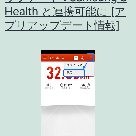
プ
Health と連携可能に [ア
リ
プリアップデート情報]
レ
ビ
ュ
ー
#3-
10
:
RunKeeper
設
定
(6)