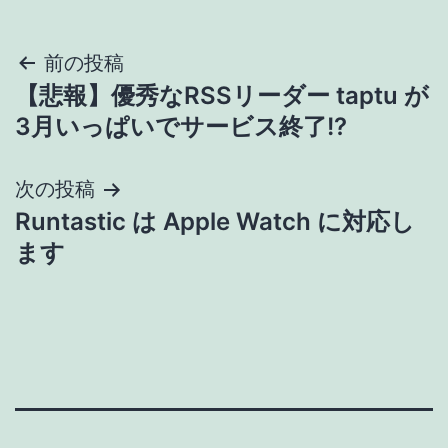
投
前の投稿
【悲報】優秀なRSSリーダー taptu が
稿
3月いっぱいでサービス終了!?
ナ
次の投稿
ビ
Runtastic は Apple Watch に対応し
ゲ
ます
ー
シ
ョ
ン