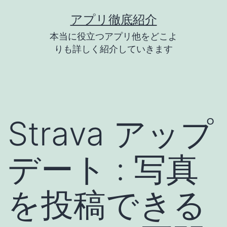
コ
アプリ徹底紹介
ン
本当に役立つアプリ他をどこよ
テ
りも詳しく紹介していきます
ン
ツ
へ
ス
Strava アップ
キ
ッ
デート : 写真
プ
を投稿できる