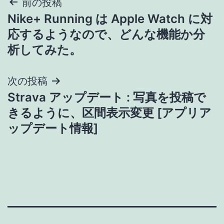
投
前の投稿
Nike+ Running は Apple Watch に対
稿
応するようなので、どんな機能か分
ナ
析してみた。
ビ
次の投稿
ゲ
Strava アップデート : 写真を投稿で
きるように、区間表示変更 [アプリア
ー
ップデート情報]
シ
ョ
ン