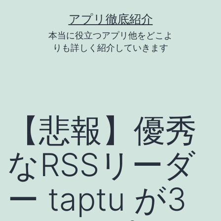
コ
アプリ徹底紹介
ン
本当に役立つアプリ他をどこよ
テ
りも詳しく紹介していきます
ン
ツ
へ
ス
【悲報】優秀
キ
ッ
なRSSリーダ
プ
ー taptu が3