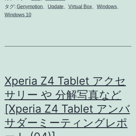
が
タグ:
Genymotion
、
Update
、
Virtual Box
、
Windows
、
Windows 10
何
度
起
動
さ
せ
Xperia Z4 Tablet アクセ
て
も
サリー や 分解写真など
エ
[Xperia Z4 Tablet アンバ
ラ
サダーミーティングレポ
ー
に