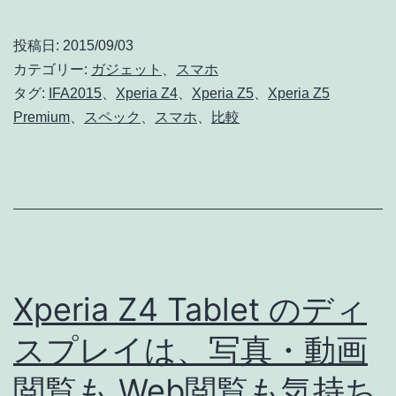
界
初
投稿日:
2015/09/03
4K
カテゴリー:
ガジェット
、
スマホ
デ
タグ:
IFA2015
、
Xperia Z4
、
Xperia Z5
、
Xperia Z5
Premium
、
スペック
、
スマホ
、
比較
ィ
ス
プ
レ
イ
搭
Xperia Z4 Tablet のディ
載
Xperia
スプレイは、写真・動画
Z5
閲覧も Web閲覧も気持ち
シ