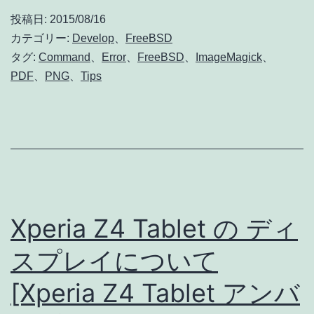
複
ク
投稿日:
2015/08/16
数
リ
カテゴリー:
Develop
、
FreeBSD
PNG
タグ:
Command
、
Error
、
FreeBSD
、
ImageMagick
、
プ
PDF
、
PNG
、
Tips
→
ト
PDF
変
換
時
エ
Xperia Z4 Tablet の ディ
ラ
ー
スプレイについて
に
[Xperia Z4 Tablet アンバ
対