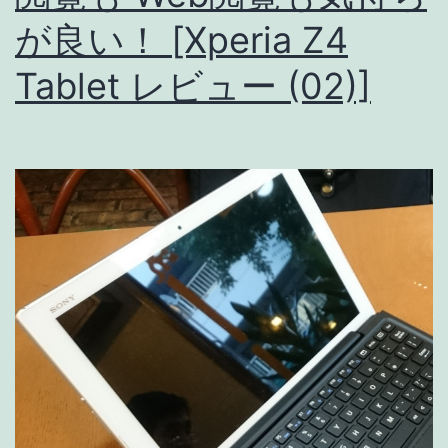
が良い！ [Xperia Z4
リ
ー
Tablet レビュー (02)]
ズ
発
表!
ス
ペ
ッ
ク
比
較!
Xperia
Z5