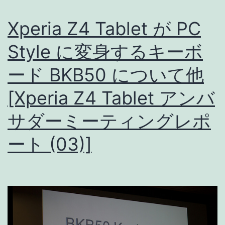
解
Xperia Z4 Tablet が PC
写
Style に変身するキーボ
真
な
ード BKB50 について他
ど
[Xperia Z4 Tablet アンバ
[Xperia
Z4
サダーミーティングレポ
Tablet
ート (03)]
ア
ン
バ
サ
ダ