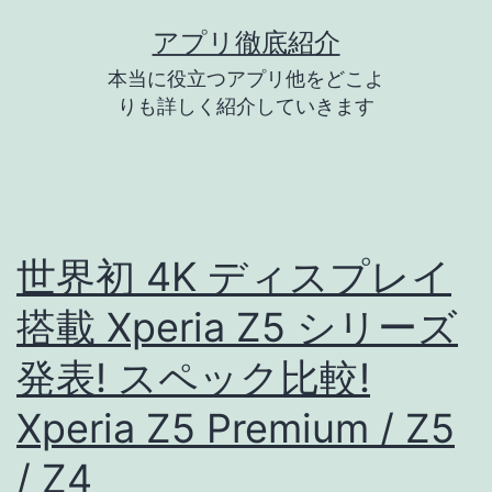
コ
アプリ徹底紹介
ン
本当に役立つアプリ他をどこよ
テ
りも詳しく紹介していきます
ン
ツ
へ
ス
世界初 4K ディスプレイ
キ
搭載 Xperia Z5 シリーズ
ッ
プ
発表! スペック比較!
Xperia Z5 Premium / Z5
/ Z4