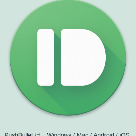
も
Web
閲
覧
も
気
持
ち
が
良
い！
[Xperia
Z4
PushBullet は、Windows / Mac / Android / iOS
Tablet