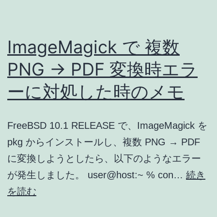
語
ダ
タ
ー
ImageMagick で 複数
イ
ミ
ト
ー
PNG → PDF 変換時エラ
ル
テ
ーに対処した時のメモ
を
ィ
つ
ン
FreeBSD 10.1 RELEASE で、ImageMagick を
け
グ
pkg からインストールし、複数 PNG → PDF
る
レ
に変換しようとしたら、以下のようなエラー
シ
ポ
が発生しました。 user@host:~ % con…
続き
ェ
ー
ImageMagick
を読む
ル
ト
で
ス
(03)]