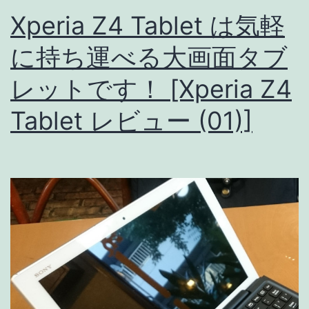
え
Xperia Z4 Tablet は気軽
な
に持ち運べる大画面タブ
い
レットです！ [Xperia Z4
場
合
Tablet レビュー (01)]
の
対
処
法