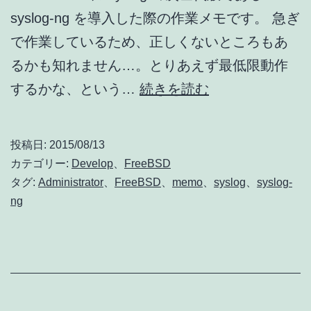
ー
syslog-ng を導入した際の作業メモです。 急ぎ
ミ
で作業しているため、正しくないところもあ
ー
るかも知れません…。とりあえず最低限動作
テ
FreeBSD
するかな、という…
続きを読む
ィ
10
ン
に
投稿日:
2015/08/13
グ
syslog-
カテゴリー:
Develop
、
FreeBSD
レ
ng
タグ:
Administrator
、
FreeBSD
、
memo
、
syslog
、
syslog-
ポ
ng
を
ー
導
ト
入
(02)]
し
て