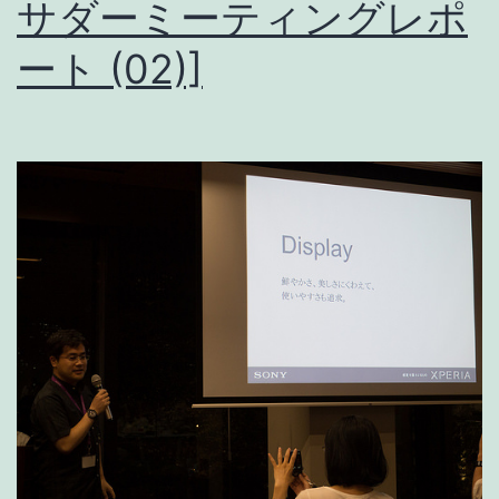
サダーミーティングレポ
処
し
ート (02)]
た
時
の
メ
モ