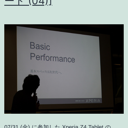
ート (04)]
な
っ
て
し
ま
う
場
合
の
対
処
法
07/31 (金) に参加した Xperia Z4 Tablet の