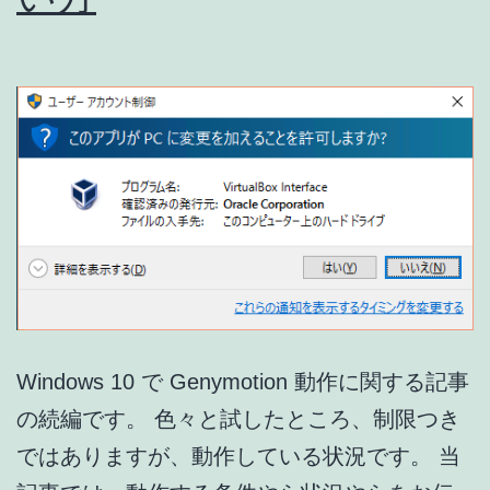
ン
グ
に
参
加
し
て
き
ま
し
Windows 10 で Genymotion 動作に関する記事
た
の続編です。 色々と試したところ、制限つき
[Xperia
ではありますが、動作している状況です。 当
Z4