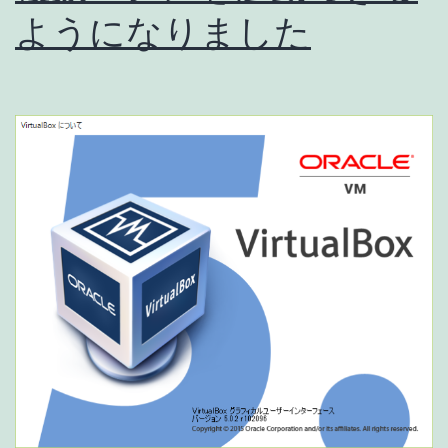
ようになりました
タ
ブ
レ
ッ
ト
で
す！
[Xperia
Z4
Tablet
レ
ビ
ュ