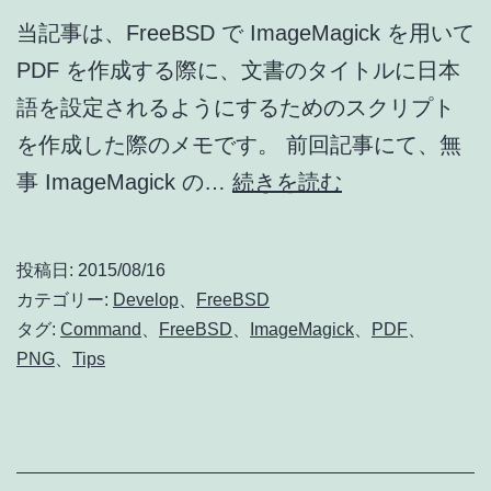
当記事は、FreeBSD で ImageMagick を用いて
BKB50
PDF を作成する際に、文書のタイトルに日本
に
語を設定されるようにするためのスクリプト
つ
を作成した際のメモです。 前回記事にて、無
い
ImageMagick
事 ImageMagick の…
続きを読む
て
で
他
PDF
[Xperia
投稿日:
2015/08/16
作
Z4
カテゴリー:
Develop
、
FreeBSD
成
タグ:
Command
、
FreeBSD
、
ImageMagick
、
PDF
、
Tablet
PNG
、
Tips
時
ア
に
ン
日
バ
本
サ