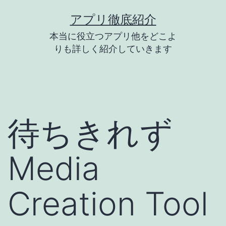
コ
アプリ徹底紹介
ン
本当に役立つアプリ他をどこよ
テ
りも詳しく紹介していきます
ン
ツ
へ
ス
待ちきれず
キ
ッ
Media
プ
Creation Tool