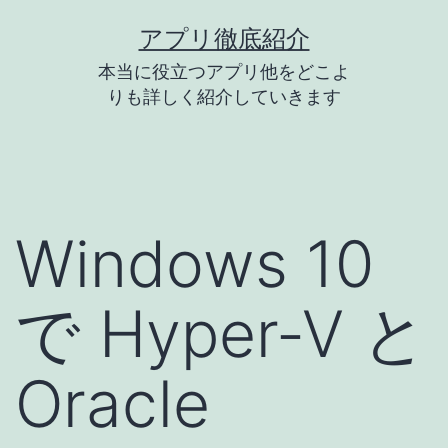
コ
アプリ徹底紹介
ン
本当に役立つアプリ他をどこよ
テ
りも詳しく紹介していきます
ン
ツ
へ
ス
Windows 10
キ
ッ
で Hyper-V と
プ
Oracle