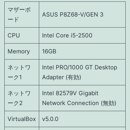
マザーボ
ASUS P8Z68-V/GEN 3
ード
CPU
Intel Core i5-2500
Memory
16GB
ネットワ
Intel PRO/1000 GT Desktop
ーク1
Adapter (有効)
ネットワ
Intel 82579V Gigabit
ーク2
Network Connection (無効)
VirtualBox
v5.0.0