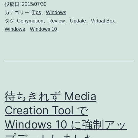
投稿日:
2015/07/30
ッ
カテゴリー:
Tips
、
Windows
プ
タグ:
Genymotion
、
Review
、
Update
、
Virtual Box
、
Windows
、
Windows 10
デ
ー
ト
に
よ
る
待ちきれず Media
VirtualBox・
Genymotion
Creation Tool で
エ
Windows 10 に強制アッ
ラ
ー