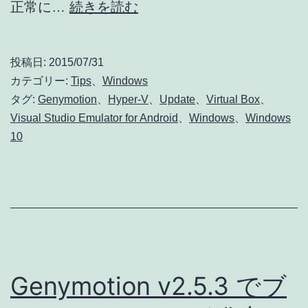
Windows
正常に…
続きを読む
10
で
投稿日:
2015/07/31
Hyper-
カテゴリー:
Tips
、
Windows
V
タグ:
Genymotion
、
Hyper-V
、
Update
、
Virtual Box
、
Visual Studio Emulator for Android
、
Windows
、
Windows
と
10
Oracle
VirtualBox
v5.0.0
は
両
立
Genymotion v2.5.3 でブ
で