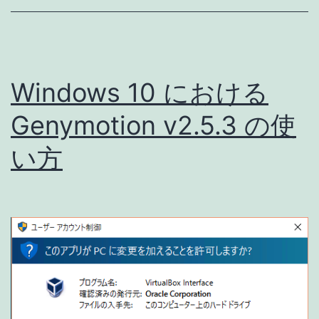
動
さ
せ
Windows 10 における
て
も
Genymotion v2.5.3 の使
エ
い方
ラ
ー
に
な
っ
て
し