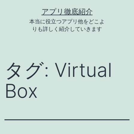
コ
アプリ徹底紹介
ン
本当に役立つアプリ他をどこよ
テ
りも詳しく紹介していきます
ン
ツ
へ
タグ:
Virtual
ス
キ
Box
ッ
プ