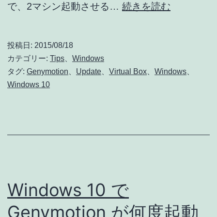
Windows
で、2マシン起動させる…
続きを読む
10
VirtualBox
投稿日:
2015/08/18
v5.0.2
カテゴリー:
Tips
、
Windows
で
タグ:
Genymotion
、
Update
、
Virtual Box
、
Windows
、
Windows 10
Genymoti
が
複
数
マ
シ
Windows 10 で
ン
を
Genymotion が何度起動