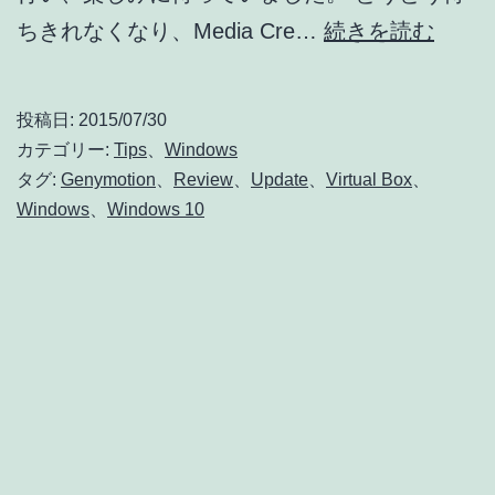
待
ちきれなくなり、Media Cre…
続きを読む
ち
き
投稿日:
2015/07/30
れ
カテゴリー:
Tips
、
Windows
ず
タグ:
Genymotion
、
Review
、
Update
、
Virtual Box
、
Windows
、
Windows 10
Media
Creat
Tool
で
Wind
10
に
強