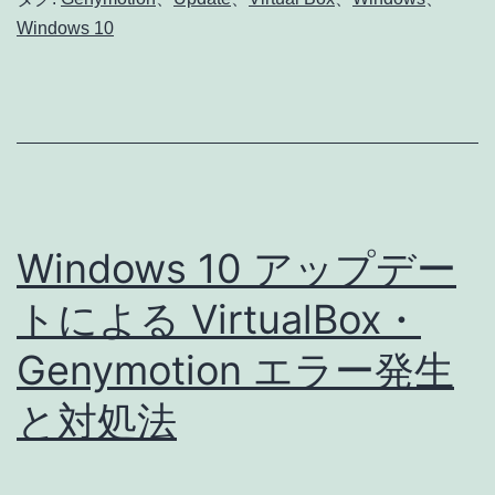
Windows 10
ー
ス
ク
リ
ー
ン
Windows 10 アップデー
が
発
トによる VirtualBox・
生
Genymotion エラー発生
し、
と対処法
Windows
10
で