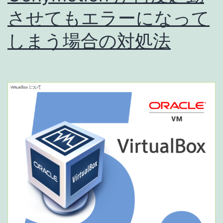
起
させてもエラーになって
動
しまう場合の対処法
で
き
る
よ
う
に
な
り
ま
し
た