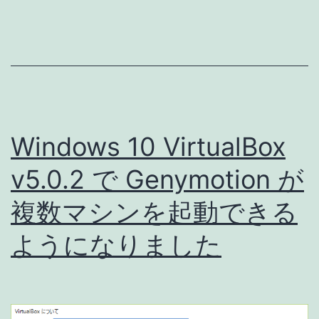
ブ
ー
ト
さ
せ
る
Windows 10 VirtualBox
手
v5.0.2 で Genymotion が
順
複数マシンを起動できる
(Windows)
ようになりました