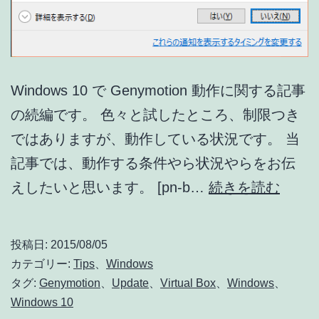
ま
う
場
合
Windows 10 で Genymotion 動作に関する記事
の
の続編です。 色々と試したところ、制限つき
対
ではありますが、動作している状況です。 当
処
記事では、動作する条件やら状況やらをお伝
法
Wind
えしたいと思います。 [pn-b…
続きを読む
10
に
投稿日:
2015/08/05
お
カテゴリー:
Tips
、
Windows
け
タグ:
Genymotion
、
Update
、
Virtual Box
、
Windows
、
Windows 10
る