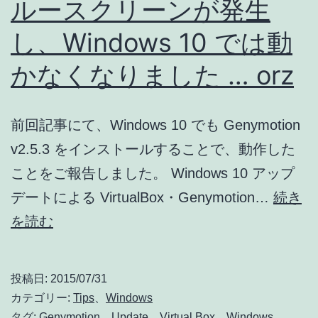
ルースクリーンが発生
き
な
し、Windows 10 では動
い
かなくなりました … orz
!?
前回記事にて、Windows 10 でも Genymotion
v2.5.3 をインストールすることで、動作した
ことをご報告しました。 Windows 10 アップ
デートによる VirtualBox・Genymotion…
続き
Genymotion
を読む
v2.5.3
で
投稿日:
2015/07/31
ブ
カテゴリー:
Tips
、
Windows
ル
タグ:
Genymotion
、
Update
、
Virtual Box
、
Windows
、