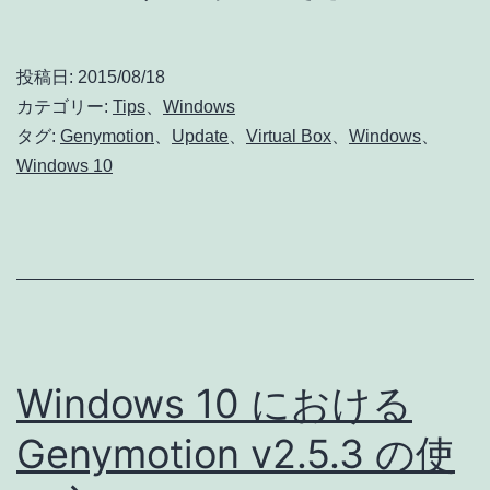
10
で
投稿日:
2015/08/18
Genymoti
カテゴリー:
Tips
、
Windows
が
タグ:
Genymotion
、
Update
、
Virtual Box
、
Windows
、
Windows 10
何
度
起
動
さ
せ
Windows 10 における
て
も
Genymotion v2.5.3 の使
エ