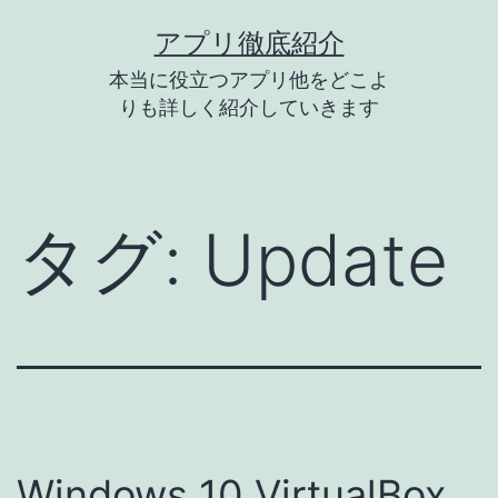
コ
アプリ徹底紹介
ン
本当に役立つアプリ他をどこよ
テ
りも詳しく紹介していきます
ン
ツ
へ
タグ:
Update
ス
キ
ッ
プ
Windows 10 VirtualBox