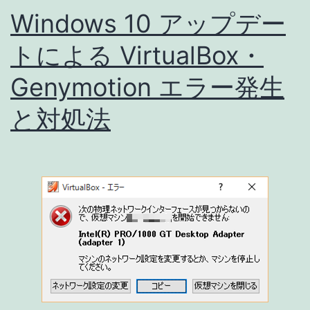
Windows 10 アップデー
が
発
トによる VirtualBox・
生
Genymotion エラー発生
し、
と対処法
Windows
10
で
は
動
か
な
く
な