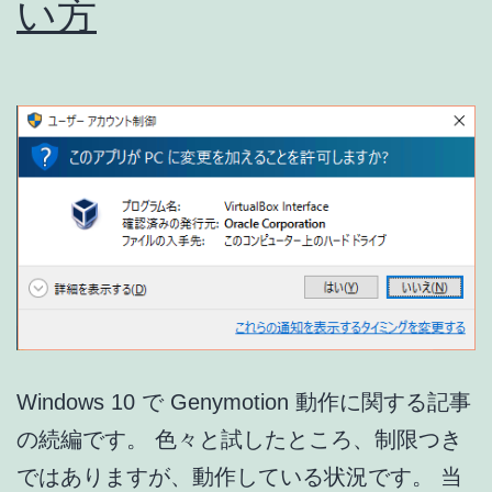
い方
ラ
ー
に
な
っ
て
し
ま
う
場
合
Windows 10 で Genymotion 動作に関する記事
の
の続編です。 色々と試したところ、制限つき
対
ではありますが、動作している状況です。 当