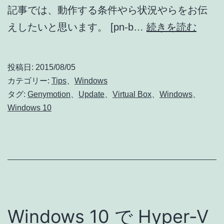
処
記事では、動作する条件やら状況やらをお伝
法
Wind
えしたいと思います。 [pn-b…
続きを読む
10
に
投稿日:
2015/08/05
お
カテゴリー:
Tips
、
Windows
け
タグ:
Genymotion
、
Update
、
Virtual Box
、
Windows
、
Windows 10
る
Genym
v2.5.3
の
使
い
Windows 10 で Hyper-V
方