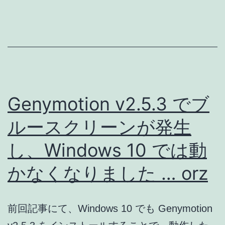
Oracle
VirtualBox
v5.0.0
は
両
立
Genymotion v2.5.3 でブ
で
ルースクリーンが発生
き
な
し、Windows 10 では動
い
かなくなりました … orz
!?
前回記事にて、Windows 10 でも Genymotion