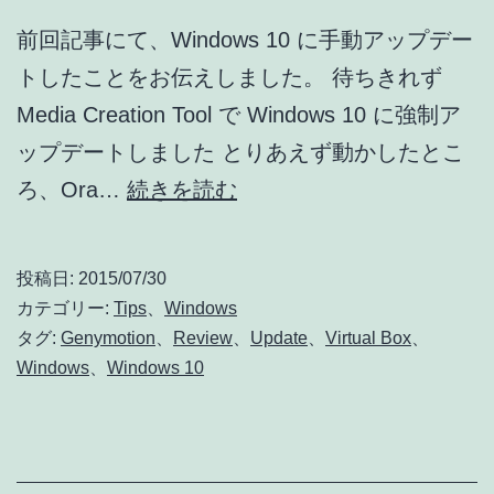
り
前回記事にて、Windows 10 に手動アップデー
ま
トしたことをお伝えしました。 待ちきれず
し
Media Creation Tool で Windows 10 に強制ア
た
ップデートしました とりあえず動かしたとこ
…
Windows
ろ、Ora…
続きを読む
orz
10
ア
投稿日:
2015/07/30
ッ
カテゴリー:
Tips
、
Windows
プ
タグ:
Genymotion
、
Review
、
Update
、
Virtual Box
、
Windows
、
Windows 10
デ
ー
ト
に