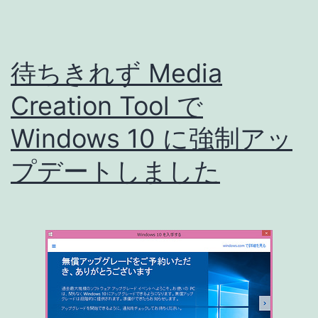
よ
る
待ちきれず Media
VirtualBox・
Genymotion
Creation Tool で
エ
Windows 10 に強制アッ
ラ
プデートしました
ー
発
生
と
対
処
法