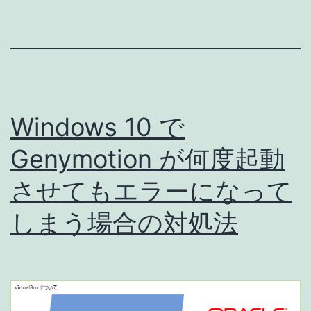
が
複
数
マ
シ
Windows 10 で
ン
を
Genymotion が何度起動
起
させてもエラーになって
動
しまう場合の対処法
で
き
る
よ