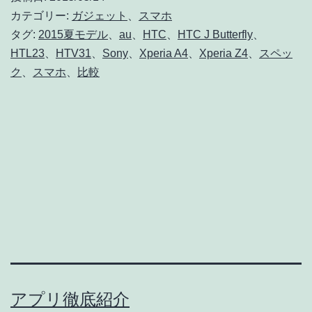
重
カテゴリー:
ガジェット
、
スマホ
視
タグ:
2015夏モデル
、
au
、
HTC
、
HTC J Butterfly
、
HTL23
、
HTV31
、
Sony
、
Xperia A4
、
Xperia Z4
、
スペッ
な
ク
、
スマホ
、
比較
ら
こ
れ！
イ
ン
カ
メ
ラ
1300
万
アプリ徹底紹介