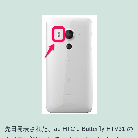
査!!
フ
ロ
ン
ト
カ
メ
ラ
は
F2.0
28mm
レ
ン
先日発表された、au HTC J Butterfly HTV31 の
ズ.