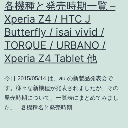
や
各機種と発売時期一覧 –
か
Xperia Z4 / HTC J
な
Butterfly / isai vivid /
画
面
TORQUE / URBANO /
に
Xperia Z4 Tablet 他
RAW
撮
今日 2015/05/14 は、au の新製品発表会で
影
す。様々な新機種が発表されましたが、その
可
発売時期について、一覧表にまとめてみまし
能
た。 各機種名と発売時期
な
カ
メ