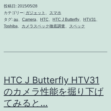
Butterfly
投稿日:
2015/05/28
HTV31
カテゴリー:
ガジェット
、
スマホ
の
タグ:
au
、
Camera
、
HTC
、
HTC J Butterfly
、
HTV31
、
Toshiba
、
カメラスペック徹底調査
、
スペック
カ
メ
ラ
ス
ペ
ッ
HTC J Butterfly HTV31
ク
徹
のカメラ性能を掘り下げ
底
てみると…
調