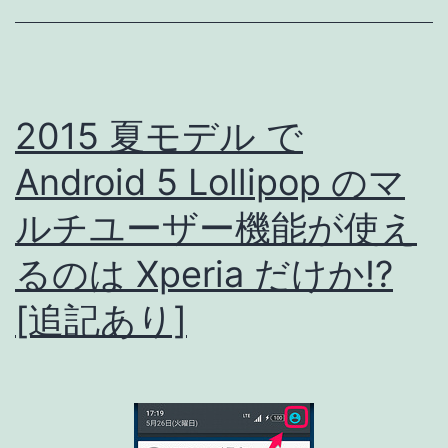
SHV32
は
06/05
(金)
2015 夏モデル で
発
Android 5 Lollipop のマ
売!!
ルチユーザー機能が使え
るのは Xperia だけか!?
[追記あり]