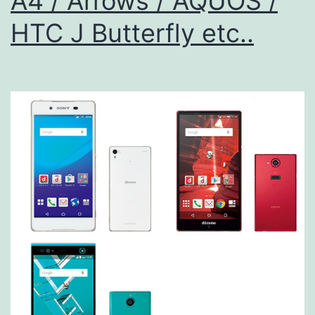
A4 / Arrows / AQUOS /
ー
HTC J Butterfly etc..
対
応
状
況
【最
近
の
LTE
関
連
技
術