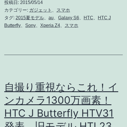
投稿日:
2015/05/14
ラ！
カテゴリー:
ガジェット
、
スマホ
[au
タグ:
2015夏モデル
、
au
、
Galaxy S6
、
HTC
、
HTC J
Butterfly
、
Sony
、
Xperia Z4
、
スマホ
2015
夏
モ
デ
ル]
自撮り重視ならこれ！イ
ンカメラ1300万画素！
HTC J Butterfly HTV31
発表。旧モデル HTL23