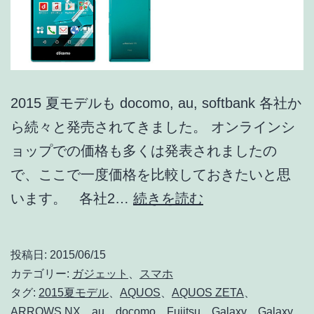
#02】
2015 夏モデルも docomo, au, softbank 各社か
ら続々と発売されてきました。 オンラインシ
ョップでの価格も多くは発表されましたの
で、ここで一度価格を比較しておきたいと思
価
います。 各社2…
続きを読む
格
比
投稿日:
2015/06/15
較!!
カテゴリー:
ガジェット
、
スマホ
各
タグ:
2015夏モデル
、
AQUOS
、
AQUOS ZETA
、
ARROWS NX
、
au
、
docomo
、
Fujitsu
、
Galaxy
、
Galaxy