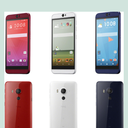
/
AQUOS
/
HTC
J
Butterfly
etc..