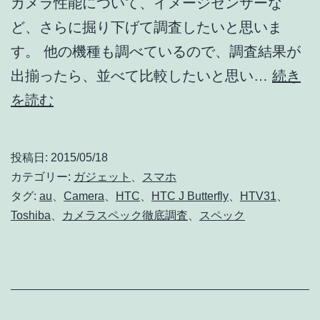
カメラ性能について、イメージセンサーな
撮
ど、さらに掘り下げて調査したいと思いま
影
す。 他の機種も調べているので、調査結果が
サ
出揃ったら、並べて比較したいと思い…
続き
ン
HTC
を読む
プ
J
ル
Butterfly
投稿日:
2015/05/18
も
HTV31
カテゴリー:
ガジェット
、
スマホ
掲
の
タグ:
au
、
Camera
、
HTC
、
HTC J Butterfly
、
HTV31
、
Toshiba
、
カメラスペック徹底調査
、
スペック
載
カ
メ
ラ
性
能