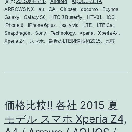
ル
タグ:
2015夏モデル
、
Android
、
AQUOS ZETA
、
ARROWS NX
、
au
、
CA
、
Chipset
、
docomo
、
Exynos
、
な
Galaxy
、
Galaxy S6
、
HTC J Butterfly
、
HTV31
、
iOS
、
ど
iPhone 6
、
iPhone 6plus
、
isai vivid
、
LTE
、
LTE Cat
、
最
Snapdragon
、
Sony
、
Technology
、
Xperia
、
Xperia A4
、
新
Xperia Z4
、
スマホ
、
最近のLTE関連技術2015
、
比較
ス
マ
ホ
の
LTE
カ
価格比較!! 各社 2015 夏
テ
モデル スマホ Xperia Z4,
ゴ
リ