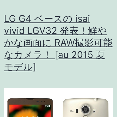
を
LG G4 ベースの isai
掘
り
vivid LGV32 発表！鮮や
下
かな画面に RAW撮影可能
げ
なカメラ！ [au 2015 夏
て
み
モデル]
る
と…