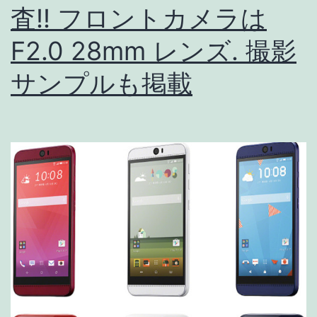
ー
査!! フロントカメラは
ザ
F2.0 28mm レンズ. 撮影
ー
機
サンプルも掲載
能
が
使
え
る
の
は
Xper
だ
け