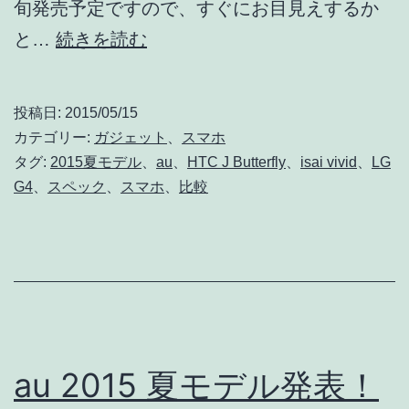
旬発売予定ですので、すぐにお目見えするか
LG
と…
続きを読む
G4
ベ
投稿日:
2015/05/15
ー
カテゴリー:
ガジェット
、
スマホ
ス
タグ:
2015夏モデル
、
au
、
HTC J Butterfly
、
isai vivid
、
LG
G4
、
スペック
、
スマホ
、
比較
の
isai
vivid
LGV32
発
表！
au 2015 夏モデル発表！
鮮