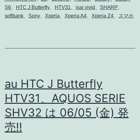
社
S6
、
HTC J Butterfly
、
HTV31
、
isai vivid
、
SHARP
、
2015
softbank
、
Sony
、
Xperia
、
Xperia A4
、
Xperia Z4
、
スマホ
夏
モ
デ
ル
ス
マ
au HTC J Butterfly
ホ
HTV31、AQUOS SERIE
Xperia
Z4,
SHV32 は 06/05 (金) 発
A4
売!!
/
Arrows