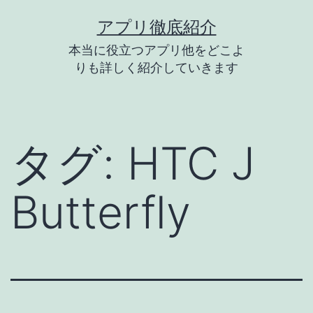
コ
アプリ徹底紹介
ン
本当に役立つアプリ他をどこよ
テ
りも詳しく紹介していきます
ン
ツ
へ
タグ:
HTC J
ス
キ
Butterfly
ッ
プ