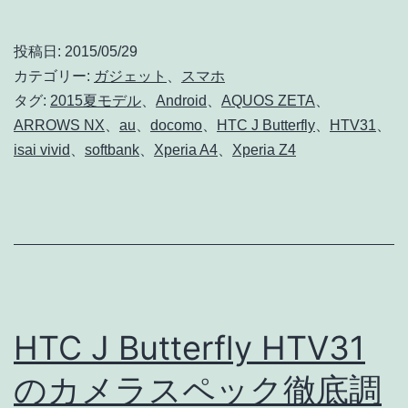
夏
モ
投稿日:
2015/05/29
デ
カテゴリー:
ガジェット
、
スマホ
ル
タグ:
2015夏モデル
、
Android
、
AQUOS ZETA
、
ARROWS NX
、
au
、
docomo
、
HTC J Butterfly
、
HTV31
、
で
isai vivid
、
softbank
、
Xperia A4
、
Xperia Z4
Andr
5
Loll
の
マ
ル
HTC J Butterfly HTV31
チ
のカメラスペック徹底調
ユ