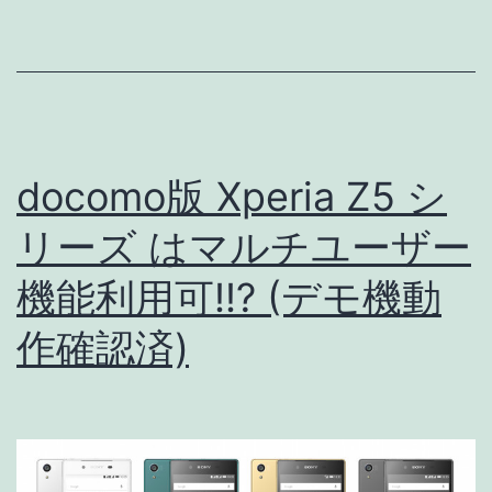
キ
ャ
リ
ア
の
docomo版 Xperia Z5 シ
LTE
バ
リーズ はマルチユーザー
ン
機能利用可!!? (デモ機動
ド
作確認済)
【最
近
の
LTE
関