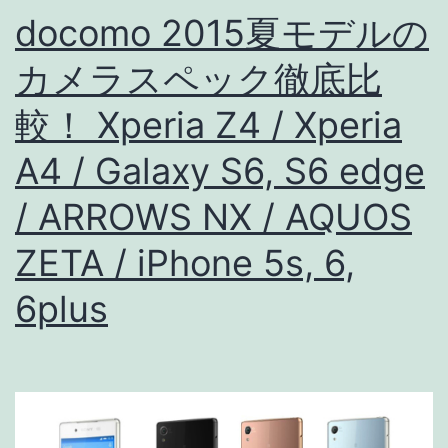
ク
docomo 2015夏モデルの
徹
カメラスペック徹底比
底
調
較！ Xperia Z4 / Xperia
査！
A4 / Galaxy S6, S6 edge
リ
ア
/ ARROWS NX / AQUOS
カ
ZETA / iPhone 5s, 6,
メ
6plus
ラ
は
F
値
1.9