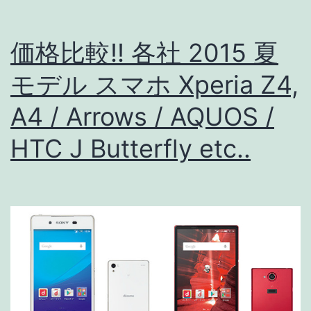
LTE
カ
価格比較!! 各社 2015 夏
テ
モデル スマホ Xperia Z4,
ゴ
A4 / Arrows / AQUOS /
リ
ー
HTC J Butterfly etc..
対
応
状
況
【最
近
の