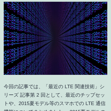
利
用
可!!?
(デ
モ
機
動
作
確
認
今回の記事では、「最近の LTE 関連技術」シ
済)
リーズ 記事第 2 回として、最近のチップセッ
トや、2015夏モデル等のスマホでの LTE 通信