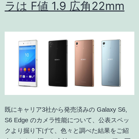
ラは F値 1.9 広角22mm
ト
F2.1
/
33mm
か
既にキャリア3社から発売済みの Galaxy S6,
S6 Edge のカメラ性能について、公表スペッ
クより掘り下げて、色々と調べた結果をご紹