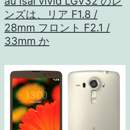
au isai vivid LGV32 のレ
LINE
ンズは、リア F1.8 /
ギ
28mm フロント F2.1 /
フ
ト
33mm か
コ
ー
ド
200
円
プ
レ
ゼ
ン