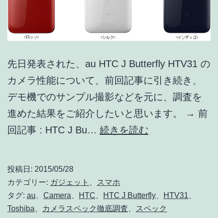
あ
り]
先日発表された、au HTC J Butterfly HTV31 の
カメラ性能について、前回記事に引き続き、
デモ機でのサンプル撮影などを元に、調査を
進めた結果をご紹介したいと思います。 → 前
HTC
回記事 : HTC J Bu…
続きを読む
J
Butterfly
投稿日:
2015/05/28
HTV31
カテゴリー:
ガジェット
、
スマホ
の
タグ:
au
、
Camera
、
HTC
、
HTC J Butterfly
、
HTV31
、
Toshiba
、
カメラスペック徹底調査
、
スペック
カ