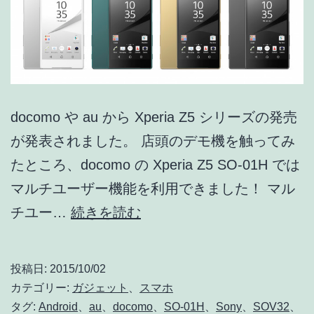
連
技
術
#03】
docomo や au から Xperia Z5 シリーズの発売
が発表されました。 店頭のデモ機を触ってみ
たところ、docomo の Xperia Z5 SO-01H では
マルチユーザー機能を利用できました！ マル
docomo
チユー…
続きを読む
版
Xperia
投稿日:
2015/10/02
Z5
カテゴリー:
ガジェット
、
スマホ
シ
タグ:
Android
、
au
、
docomo
、
SO-01H
、
Sony
、
SOV32
、