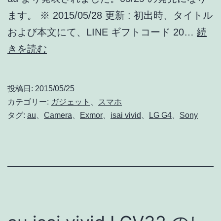
ン
ます。 ※ 2015/05/28 更新 : 初出時、タイトル
プ
および本文にて、LINE ギフトコード 20…
続
ル
au
きを読む
も
isai
掲
vivid
載
投稿日:
2015/05/25
LGV32
カテゴリー:
ガジェット
、
スマホ
の
タグ:
au
、
Camera
、
Exmor
、
isai vivid
、
LG G4
、
Sony
発
売
日
は
05/29
!