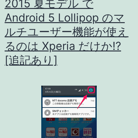
2015 夏モデル で
発
Android 5 Lollipop のマ
売!!
ルチユーザー機能が使え
るのは Xperia だけか!?
[追記あり]