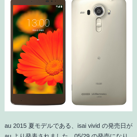
ト
カ
メ
ラ
は
F2.0
28mm
レ
ン
ズ.
撮
影
au 2015 夏モデルである、isai vivid の発売日が
サ
au より発表されました。05/29 の発売になり