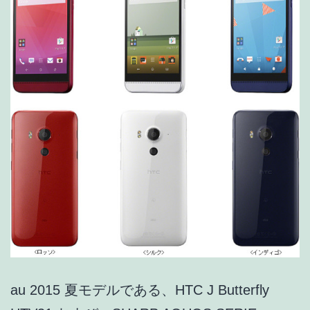
プ
の
価
格
は
新
規・
機
種
変
43,200
円・
au 2015 夏モデルである、HTC J Butterfly
MNP