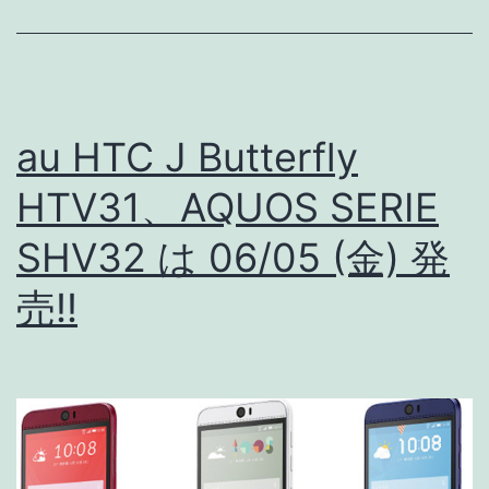
発
売
決
定!!
au HTC J Butterfly
au
HTV31、AQUOS SERIE
オ
SHV32 は 06/05 (金) 発
ン
ラ
売!!
イ
ン
シ
ョ
ッ