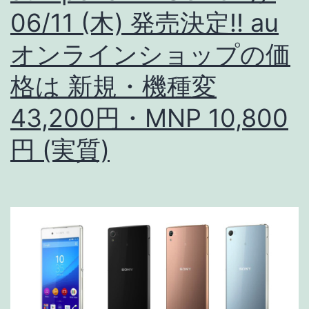
06/11 (木) 発売決定!! au
Xperia
Z4,
オンラインショップの価
A4
格は 新規・機種変
/
43,200円・MNP 10,800
Arrows
/
円 (実質)
AQUOS
/
HTC
J
Butterfly
etc..