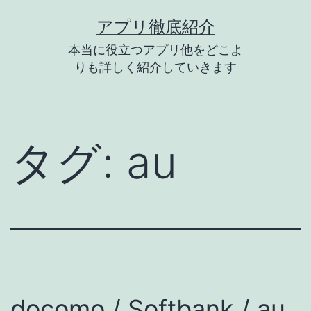
コ
アプリ徹底紹介
ン
本当に役立つアプリ他をどこよ
テ
りも詳しく紹介していきます
ン
ツ
へ
タグ:
au
ス
キ
ッ
プ
docomo / Softbank / au