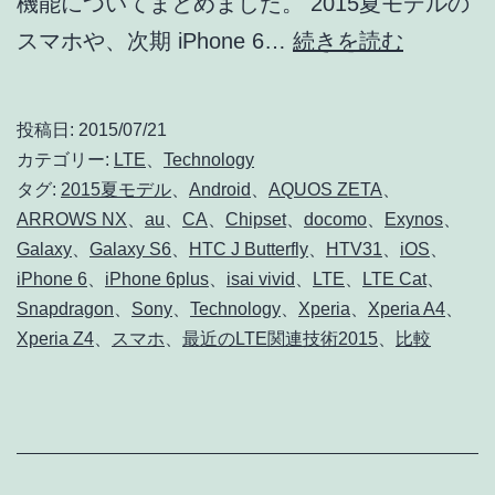
機能についてまとめました。 2015夏モデルの
2015
スマホや、次期 iPhone 6…
続きを読む
夏
モ
投稿日:
2015/07/21
デ
カテゴリー:
LTE
、
Technology
ル
タグ:
2015夏モデル
、
Android
、
AQUOS ZETA
、
ARROWS NX
、
au
、
CA
、
Chipset
、
docomo
、
Exynos
、
な
Galaxy
、
Galaxy S6
、
HTC J Butterfly
、
HTV31
、
iOS
、
ど
iPhone 6
、
iPhone 6plus
、
isai vivid
、
LTE
、
LTE Cat
、
最
Snapdragon
、
Sony
、
Technology
、
Xperia
、
Xperia A4
、
新
Xperia Z4
、
スマホ
、
最近のLTE関連技術2015
、
比較
ス
マ
ホ
の