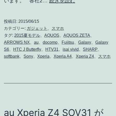
価
います。 各社2…
続きを読む
格
比
投稿日:
2015/06/15
較!!
カテゴリー:
ガジェット
、
スマホ
各
タグ:
2015夏モデル
、
AQUOS
、
AQUOS ZETA
、
ARROWS NX
、
au
、
docomo
、
Fujitsu
、
Galaxy
、
Galaxy
社
S6
、
HTC J Butterfly
、
HTV31
、
isai vivid
、
SHARP
、
2015
softbank
、
Sony
、
Xperia
、
Xperia A4
、
Xperia Z4
、
スマホ
夏
モ
デ
ル
ス
マ
au Xperia Z4 SOV31 が
ホ