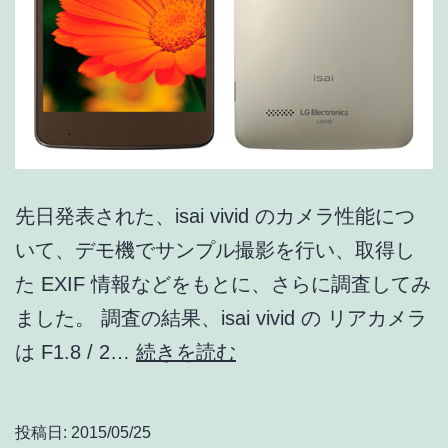
ト
キ
ャ
ン
ペ
ー
先日発表された、isai vivid のカメラ性能につ
ン
いて、デモ機でサンプル撮影を行い、取得し
も
た EXIF 情報などをもとに、さらに調査してみ
あ
ました。 調査の結果、isai vivid の リアカメラ
り
au
は F1.8 / 2…
続きを読む
isai
vivid
投稿日:
2015/05/25