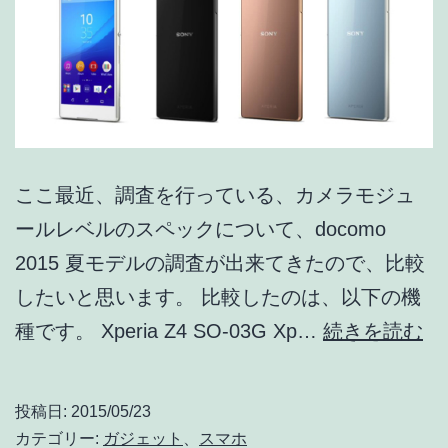
広
角
28mm、
フ
ロ
ここ最近、調査を行っている、カメラモジュ
ン
ールレベルのスペックについて、docomo
ト
2015 夏モデルの調査が出来てきたので、比較
カ
したいと思います。 比較したのは、以下の機
メ
do
種です。 Xperia Z4 SO-03G Xp…
続きを読む
ラ
20
は
夏
F
投稿日:
2015/05/23
モ
値
カテゴリー:
ガジェット
、
スマホ