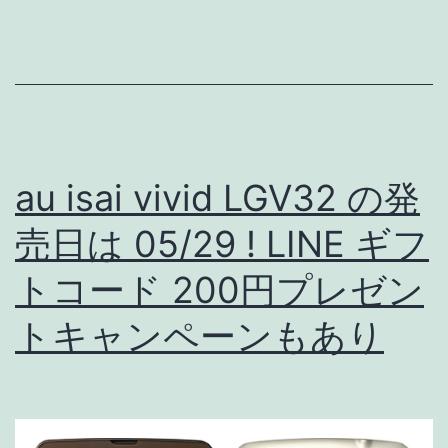
メ
ラ
ス
ペ
ッ
au isai vivid LGV32 の発
ク
徹
売日は 05/29 ! LINE ギフ
底
トコード 200円プレゼン
調
トキャンペーンもあり
査!!
フ
ロ
ン