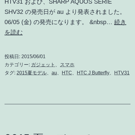
HTV31 および、SHARP AQUOS SERIE
10,800
SHV32 の発売日が au より発表されました。
円
06/05 (金) の発売になります。 &nbsp…
続き
(実
au
を読む
質)
HTC
J
投稿日:
2015/06/01
Butterfly
カテゴリー:
ガジェット
、
スマホ
HTV31、
タグ:
2015夏モデル
、
au
、
HTC
、
HTC J Butterfly
、
HTV31
AQUOS
SERIE
SHV32
は
06/05
(金)