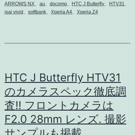
ARROWS NX
、
au
、
docomo
、
HTC J Butterfly
、
HTV31
、
で
isai vivid
、
softbank
、
Xperia A4
、
Xperia Z4
Andr
5
Loll
の
マ
ル
HTC J Butterfly HTV31
チ
のカメラスペック徹底調
ユ
ー
査!! フロントカメラは
ザ
F2.0 28mm レンズ. 撮影
ー
機
サンプルも掲載