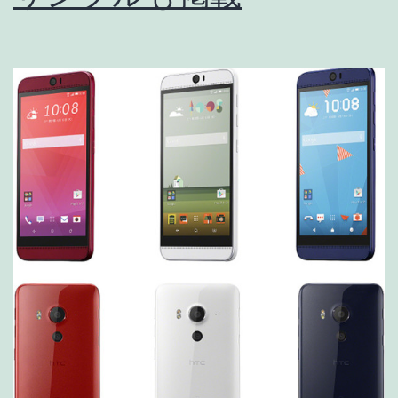
能
が
使
え
る
の
は
Xper
だ
け
か!?
[追
記