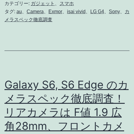
LGV32
カテゴリー:
ガジェット
、
スマホ
の
タグ:
au
、
Camera
、
Exmor
、
isai vivid
、
LG G4
、
Sony
、
カ
メラスペック徹底調査
レ
ン
ズ
は、
リ
ア
Galaxy S6, S6 Edge のカ
F1.8
/
メラスペック徹底調査！
28mm
リアカメラは F値 1.9 広
フ
角28mm、フロントカメ
ロ
ン