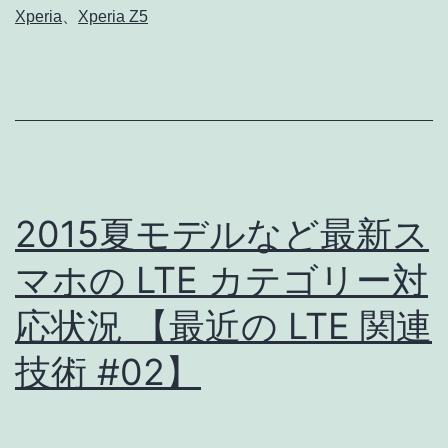
Xperia
、
Xperia Z5
リ
ー
ズ
は
マ
ル
2015夏モデルなど最新ス
チ
ユ
マホの LTE カテゴリー対
ー
応状況 【最近の LTE 関連
ザ
技術 #02】
ー
機
能