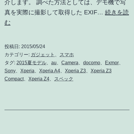
介します。 調べた方法としては、デモ機で写
真を実際に撮影して取得した EXIF…
続きを読
Galaxy
む
S6,
S6
投稿日:
2015/05/24
Edge
カテゴリー:
ガジェット
、
スマホ
の
タグ:
2015夏モデル
、
au
、
Camera
、
docomo
、
Exmor
、
Sony
、
Xperia
、
Xperia A4
、
Xperia Z3
、
Xperia Z3
カ
Compact
、
Xperia Z4
、
スペック
メ
ラ
ス
ペ
ッ