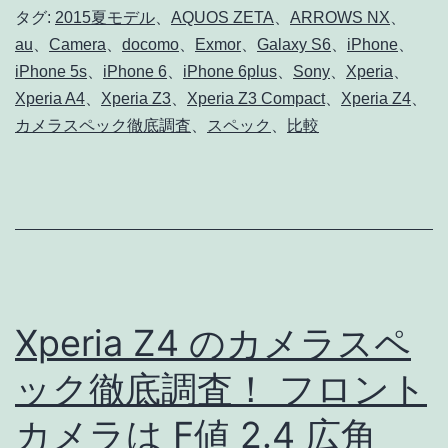
デ
タグ:
2015夏モデル
、
AQUOS ZETA
、
ARROWS NX
、
1.9
au
、
Camera
、
docomo
、
Exmor
、
Galaxy S6
、
iPhone
、
ル
広
iPhone 5s
、
iPhone 6
、
iPhone 6plus
、
Sony
、
Xperia
、
の
角
Xperia A4
、
Xperia Z3
、
Xperia Z3 Compact
、
Xperia Z4
、
カ
22mm
カメラスペック徹底調査
、
スペック
、
比較
メ
ラ
ス
ペ
ッ
ク
Xperia Z4 のカメラスペ
徹
ック徹底調査！ フロント
底
カメラは F値 2.4 広角
比