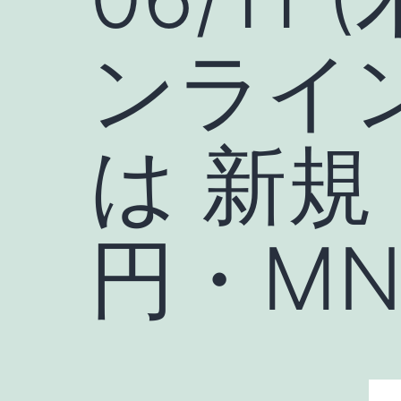
ンライ
は 新規
円・MNP