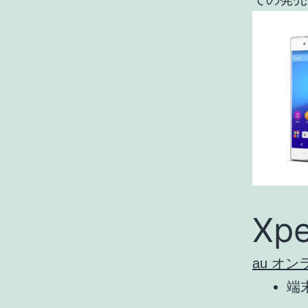
Xp
au オ
端