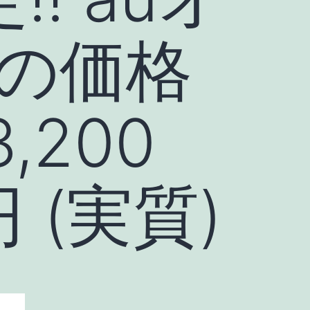
の価格
,200
円 (実質)