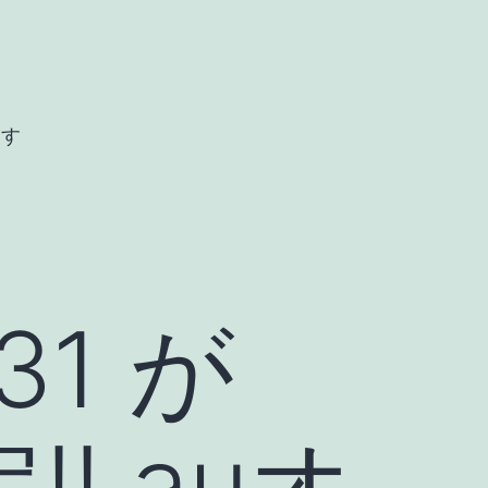
ます
V31 が
!! auオ