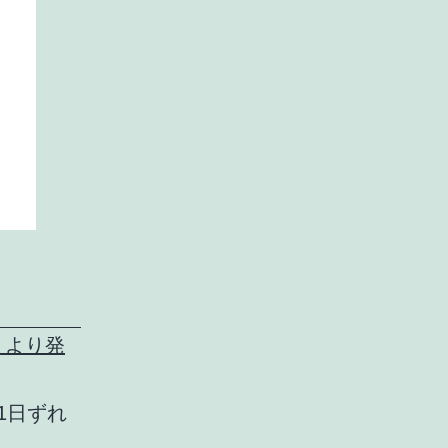
u より発
で、1日ずれ