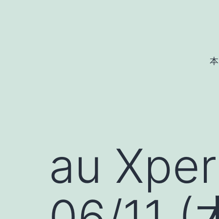
コ
ン
テ
ン
本
ツ
へ
ス
キ
ッ
au Xpe
プ
06/11 