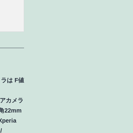
メラは F値
 リアカメラ
広角22mm
eria
/