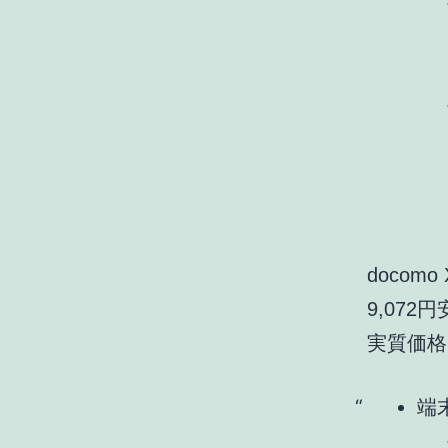
docom
9,072
実質価格
端