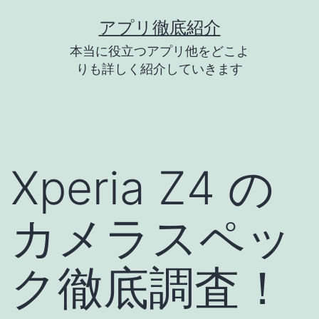
コ
アプリ徹底紹介
ン
本当に役立つアプリ他をどこよ
テ
りも詳しく紹介していきます
ン
ツ
へ
ス
Xperia Z4 の
キ
ッ
カメラスペッ
プ
ク徹底調査！