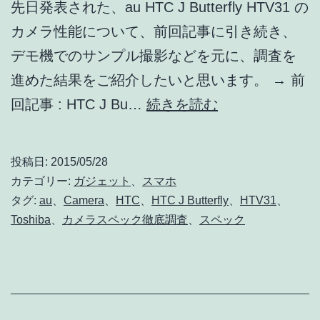
先日発表された、au HTC J Butterfly HTV31 の
カメラ性能について、前回記事に引き続き、
デモ機でのサンプル撮影などを元に、調査を
進めた結果をご紹介したいと思います。 → 前
HTC
回記事 : HTC J Bu…
続きを読む
J
Butterfly
投稿日:
2015/05/28
HTV31
カテゴリー:
ガジェット
、
スマホ
の
タグ:
au
、
Camera
、
HTC
、
HTC J Butterfly
、
HTV31
、
Toshiba
、
カメラスペック徹底調査
、
スペック
カ
メ
ラ
ス