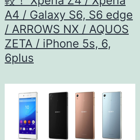
較！ Xperia Z4 / Xperia
フ
A4 / Galaxy S6, S6 edge
ロ
ン
/ ARROWS NX / AQUOS
ト
ZETA / iPhone 5s, 6,
F2.1
6plus
/
33mm
か