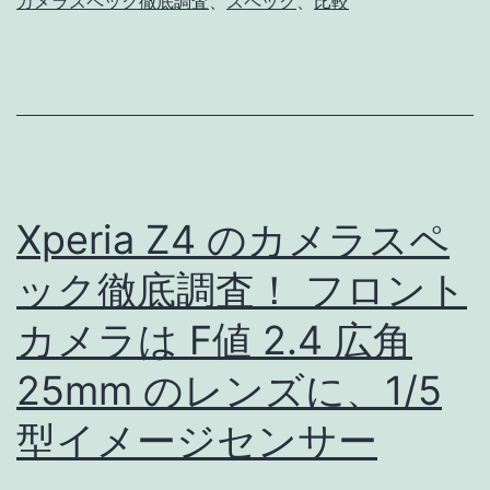
カメラスペック徹底調査
、
スペック
、
比較
メ
ラ
ス
ペ
ッ
ク
Xperia Z4 のカメラスペ
徹
ック徹底調査！ フロント
底
カメラは F値 2.4 広角
比
較
25mm のレンズに、1/5
Xp
型イメージセンサー
Z4
/