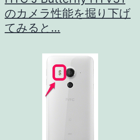
査！
のカメラ性能を掘り下げ
フ
ロ
てみると…
ン
ト
カ
メ
ラ
は
F
値
2.4
広
角