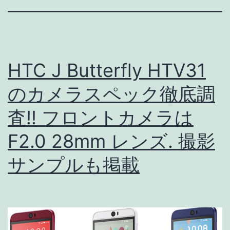
HTC J Butterfly HTV31
のカメラスペック徹底調
査!! フロントカメラは
F2.0 28mm レンズ. 撮影
サンプルも掲載