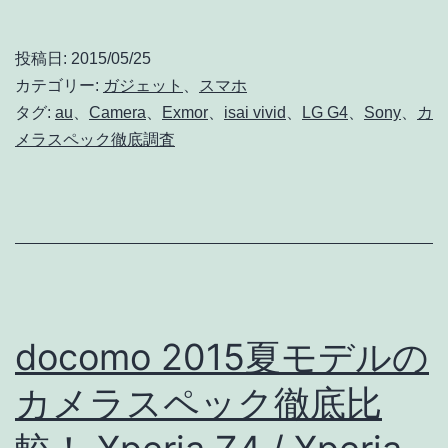
isai
掲
vivid
載
投稿日:
2015/05/25
LGV32
カテゴリー:
ガジェット
、
スマホ
の
タグ:
au
、
Camera
、
Exmor
、
isai vivid
、
LG G4
、
Sony
、
カ
メラスペック徹底調査
レ
ン
ズ
は、
リ
ア
docomo 2015夏モデルの
F1.8
/
カメラスペック徹底比
28mm