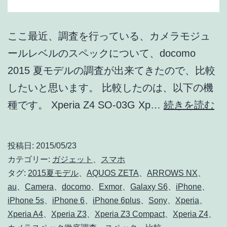
ここ最近、調査を行っている、カメラモジュ
ールレベルのスペックについて、docomo
2015 夏モデルの調査が出来てきたので、比較
したいと思います。 比較したのは、以下の機
do
種です。 Xperia Z4 SO-03G Xp…
続きを読む
20
夏
投稿日:
2015/05/23
モ
カテゴリー:
ガジェット
、
スマホ
デ
タグ:
2015夏モデル
、
AQUOS ZETA
、
ARROWS NX
、
au
、
Camera
、
docomo
、
Exmor
、
Galaxy S6
、
iPhone
、
ル
iPhone 5s
、
iPhone 6
、
iPhone 6plus
、
Sony
、
Xperia
、
の
Xperia A4
、
Xperia Z3
、
Xperia Z3 Compact
、
Xperia Z4
、
カ