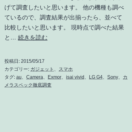
げて調査したいと思います。 他の機種も調べ
ているので、調査結果が出揃ったら、並べて
比較したいと思います。 現時点で調べた結果
au
と…
続きを読む
isai
vivid
投稿日:
2015/05/17
LGV32
カテゴリー:
ガジェット
、
スマホ
の
タグ:
au
、
Camera
、
Exmor
、
isai vivid
、
LG G4
、
Sony
、
カ
メラスペック徹底調査
イ
メ
ー
ジ
セ