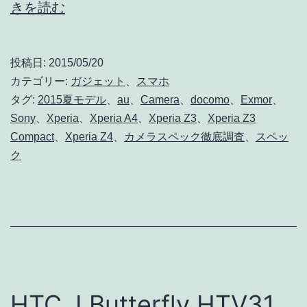
Xperia
きを読む
/
Z4
iP
の
5s
投稿日:
2015/05/20
カ
6,
カテゴリー:
ガジェット
、
スマホ
メ
タグ:
2015夏モデル
、
au
、
Camera
、
docomo
、
Exmor
、
6p
Sony
、
Xperia
、
Xperia A4
、
Xperia Z3
、
Xperia Z3
ラ
Compact
、
Xperia Z4
、
カメラスペック徹底調査
、
スペッ
ス
ク
ペ
ッ
ク
徹
底
調
HTC J Butterfly HTV31