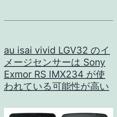
メ
ン
ラ
サ
性
ー
能
を
au isai vivid LGV32 のイ
掘
り
メージセンサーは Sony
下
Exmor RS IMX234 が使
げ
われている可能性が高い
て
み
る
と…