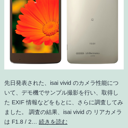
は
F2.0
28mm
レ
ン
ズ.
撮
影
先日発表された、isai vivid のカメラ性能につ
サ
いて、デモ機でサンプル撮影を行い、取得し
ン
た EXIF 情報などをもとに、さらに調査してみ
プ
ました。 調査の結果、isai vivid の リアカメラ
ル
au
は F1.8 / 2…
続きを読む
も