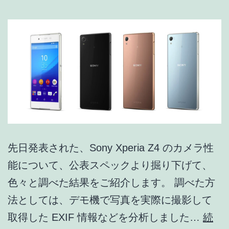
Xp
A4
/
Ga
S6
S6
ed
/
先日発表された、Sony Xperia Z4 のカメラ性
A
能について、公表スペックより掘り下げて、
N
色々と調べた結果をご紹介します。 調べた方
/
法としては、デモ機で写真を実際に撮影して
A
取得した EXIF 情報などを分析しました…
続
ZE