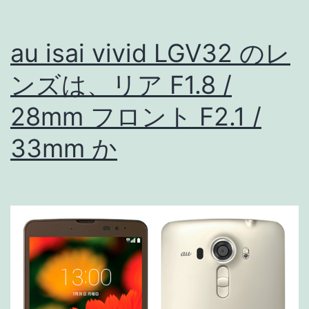
ペ
ッ
au isai vivid LGV32 のレ
ク
徹
ンズは、リア F1.8 /
底
28mm フロント F2.1 /
調
33mm か
査!!
フ
ロ
ン
ト
カ
メ
ラ