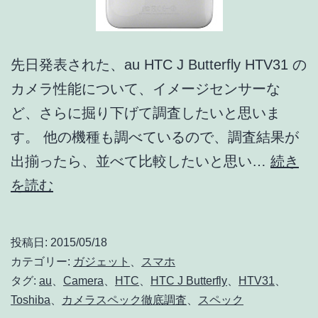
25mm
の
先日発表された、au HTC J Butterfly HTV31 の
レ
カメラ性能について、イメージセンサーな
ン
ど、さらに掘り下げて調査したいと思いま
ズ
す。 他の機種も調べているので、調査結果が
に、
出揃ったら、並べて比較したいと思い…
続き
1/5
HTC
を読む
型
J
イ
Butterfly
メ
投稿日:
2015/05/18
HTV31
カテゴリー:
ガジェット
、
スマホ
ー
の
タグ:
au
、
Camera
、
HTC
、
HTC J Butterfly
、
HTV31
、
ジ
Toshiba
、
カメラスペック徹底調査
、
スペック
カ
セ