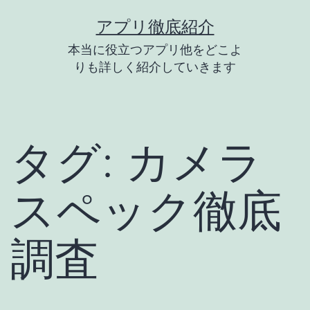
コ
アプリ徹底紹介
ン
本当に役立つアプリ他をどこよ
テ
りも詳しく紹介していきます
ン
ツ
へ
タグ:
カメラ
ス
キ
スペック徹底
ッ
プ
調査