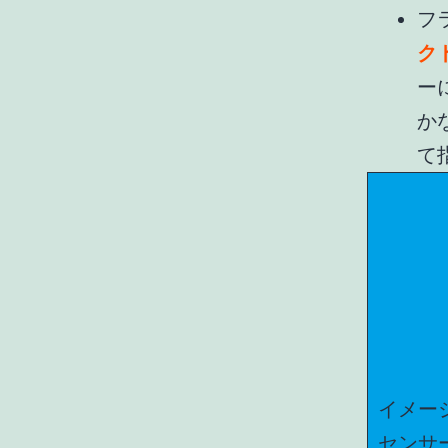
フ
ク
ー
か
て
イメー
センサ