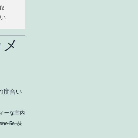
ny
高い
のカメ
の度合い
ィーな室内
 5s 以