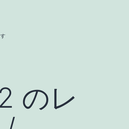
ます
V32 のレ
/