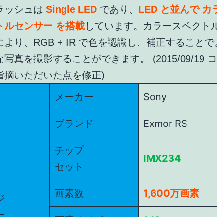
ラッシュは
Single LED
であり、
LED と並んで 
トルセンサー を搭載
しています。カラースペクト
により、RGB + IR で色を認識し、補正すること
な写真を撮影することができます。 (2015/09/19
指摘いただいた点を修正)
メーカー
Sony
ブランド
Exmor RS
チップ
IMX234
セット
画素数
1,600万画素
ジ
ー