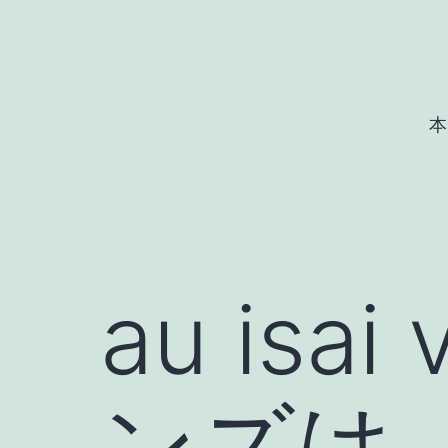
コ
ン
テ
ン
本
ツ
へ
ス
キ
ッ
au isai
プ
ンズは、リ