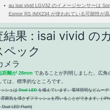
au isai vivid LGV32 のイメージセンサーは So
Exmor RS IMX234 が使われている可能性が
結果 : isai vivid 
スペック
カメラ
点距離が 28mm
であることが判明しました。広角
しては、標準的なところです。
ラッシュは
Dual LED
を備えています。電球照明などムーデ
雰囲気を壊さずフラッシュを用いることができます。( iPhone
Dual LED Flash)