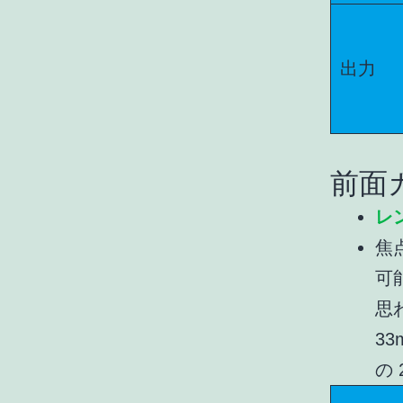
出力
前面
レン
焦
可
思
33
の