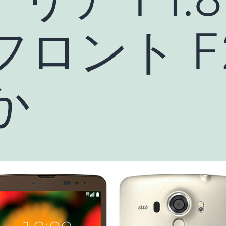
フロント F2.
か