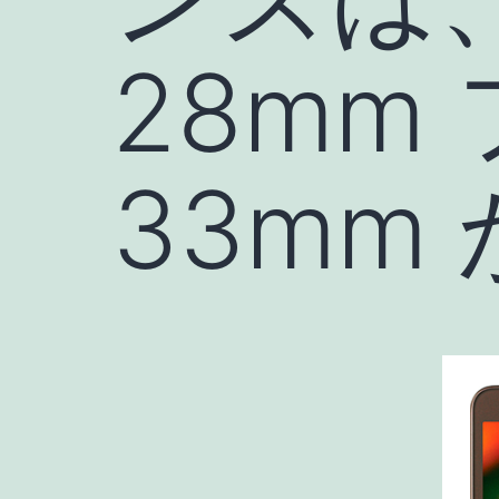
28mm 
33mm 