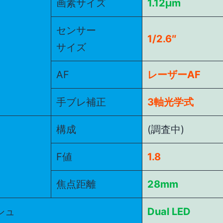
画素サイズ
1.12μm
センサー
1/2.6″
サイズ
AF
レーザーAF
手ブレ補正
3軸光学式
構成
(調査中)
F値
1.8
焦点距離
28mm
シュ
Dual LED