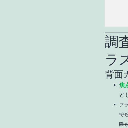
調査
ラ
背面
焦
と
フ
でも
降も 