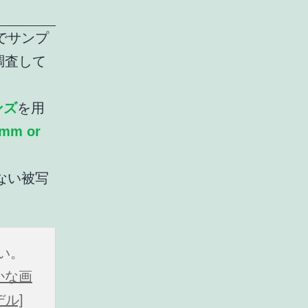
機でサンプ
調査して
ンズ
を用
3mm or
ない被写
さい。
やかな画
デル]