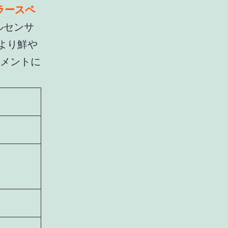
カラースペ
ルセンサ
でより鮮や
 コメントに