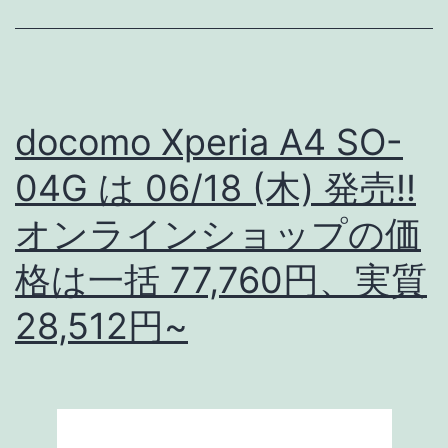
(金)
発
売!!
オ
docomo Xperia A4 SO-
ン
04G は 06/18 (木) 発売!!
ラ
オンラインショップの価
イ
ン
格は一括 77,760円、実質
価
28,512円~
格
も
発
表!!