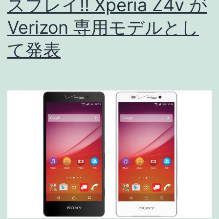
スプレイ!! Xperia Z4v が
isai
Verizon 専用モデルとし
vivid
て発表
と
ス
ペ
ッ
ク
比
較