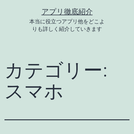
コ
アプリ徹底紹介
ン
本当に役立つアプリ他をどこよ
テ
りも詳しく紹介していきます
ン
ツ
へ
カテゴリー:
ス
キ
スマホ
ッ
プ