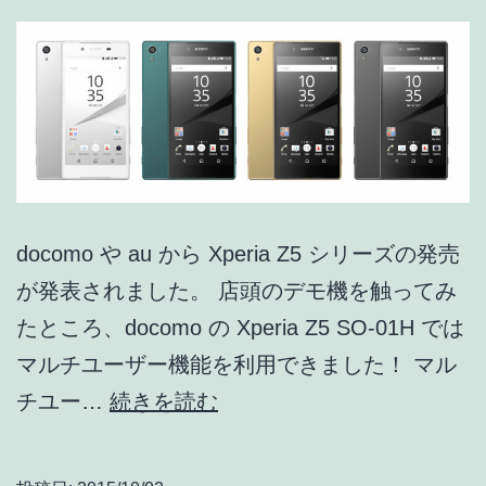
も
無
効
化
で
き
る！
docomo や au から Xperia Z5 シリーズの発売
が発表されました。 店頭のデモ機を触ってみ
たところ、docomo の Xperia Z5 SO-01H では
マルチユーザー機能を利用できました！ マル
docomo
チユー…
続きを読む
版
Xperia