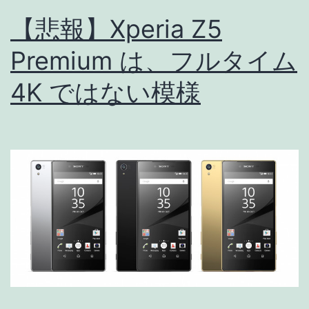
ペ
【悲報】Xperia Z5
ッ
ク
Premium は、フルタイム
比
4K ではない模様
較
iPhone
6
vs
6s
/
iPhone
6
Plus
vs