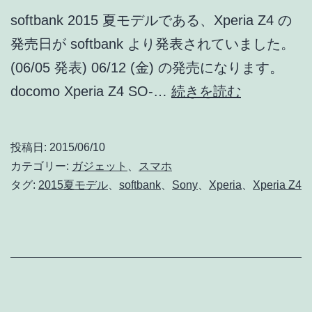
77,760
softbank 2015 夏モデルである、Xperia Z4 の
円、
発売日が softbank より発表されていました。
実
(06/05 発表) 06/12 (金) の発売になります。
質
softbank
docomo Xperia Z4 SO-…
続きを読む
28,512
Xperia
円
Z4
~
投稿日:
2015/06/10
は
カテゴリー:
ガジェット
、
スマホ
06/12
タグ:
2015夏モデル
、
softbank
、
Sony
、
Xperia
、
Xperia Z4
(金)
発
売!!
オ
ン