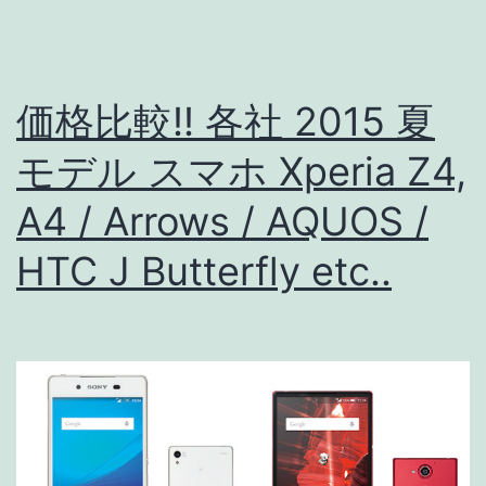
レ
イ!!
Xperia
価格比較!! 各社 2015 夏
Z4v
が
モデル スマホ Xperia Z4,
Verizon
A4 / Arrows / AQUOS /
専
HTC J Butterfly etc..
用
モ
デ
ル
と
し
て