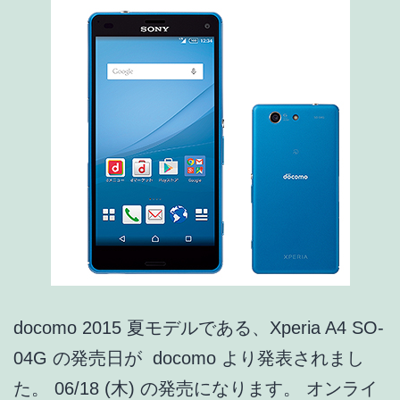
意
外
な
こ
と
に
機
種
変
の
方
docomo 2015 夏モデルである、Xperia A4 SO-
が
04G の発売日が docomo より発表されまし
安
た。 06/18 (木) の発売になります。 オンライ