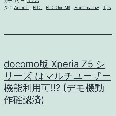
カテゴリー:
スマホ
Android
タグ:
Android
、
HTC
、
HTC One M8
、
Marshmallow
、
Tips
6
Marshmallow
で
シ
ス
テ
docomo版 Xperia Z5 シ
ム
リーズ はマルチユーザー
ア
機能利用可!!? (デモ機動
プ
リ
作確認済)
以
外