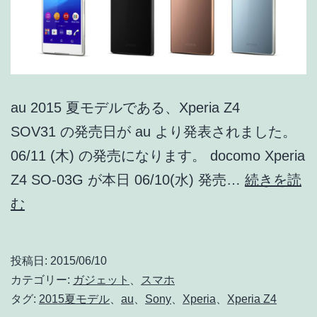
機
種
変
37,920
au 2015 夏モデルである、Xperia Z4
円・
SOV31 の発売日が au より発表されました。
MNP
06/11 (木) の発売になります。 docomo Xperia
10,800
Z4 SO-03G が本日 06/10(水) 発売…
続きを読
円
au
む
(実
Xperia
質)
Z4
投稿日:
2015/06/10
SOV31
カテゴリー:
ガジェット
、
スマホ
が
タグ:
2015夏モデル
、
au
、
Sony
、
Xperia
、
Xperia Z4