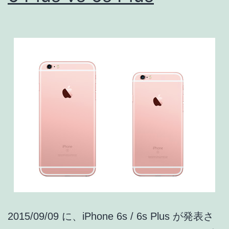
機
能
利
用
可!!?
(デ
モ
機
動
作
確
認
2015/09/09 に、iPhone 6s / 6s Plus が発表さ
済)