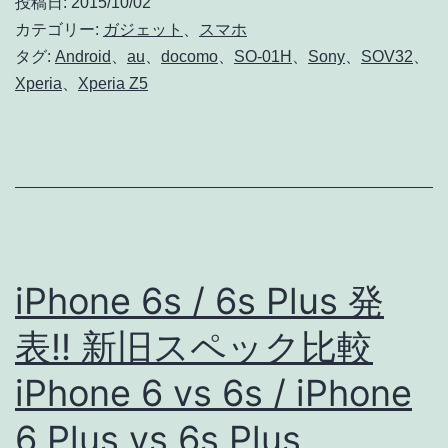
投稿日:
2015/10/02
Z5
カテゴリー:
ガジェット
、
スマホ
シ
タグ:
Android
、
au
、
docomo
、
SO-01H
、
Sony
、
SOV32
、
Xperia
、
Xperia Z5
リ
ー
ズ
は
マ
ル
iPhone 6s / 6s Plus 発
チ
ユ
表!! 新旧スペック比較
ー
iPhone 6 vs 6s / iPhone
ザ
6 Plus vs 6s Plus
ー