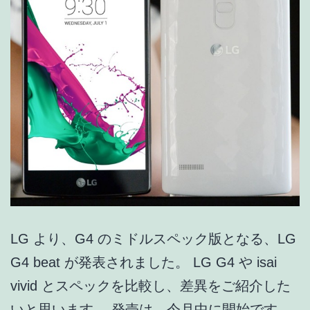
ス
ペ
ッ
ク
比
較!
Xperia
Z5
Premium
/
LG より、G4 のミドルスペック版となる、LG
Z5
G4 beat が発表されました。 LG G4 や isai
/
vivid とスペックを比較し、差異をご紹介した
Z4
いと思います。 発売は、今月中に開始です。