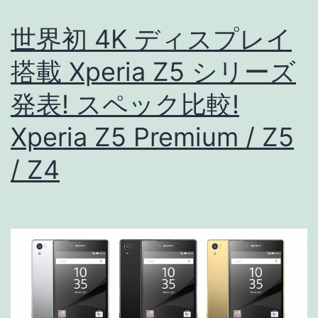
イ
ム
世界初 4K ディスプレイ
4K
搭載 Xperia Z5 シリーズ
で
発表! スペック比較!
は
な
Xperia Z5 Premium / Z5
い
/ Z4
模
様