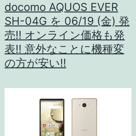
docomo AQUOS EVER
ホ
SH-04G を 06/19 (金) 発
Xperia
Z4,
売!! オンライン価格も発
A4
表!! 意外なことに機種変
/
の方が安い!!
Arrows
/
AQUOS
/
HTC
J
Butterfly
etc..