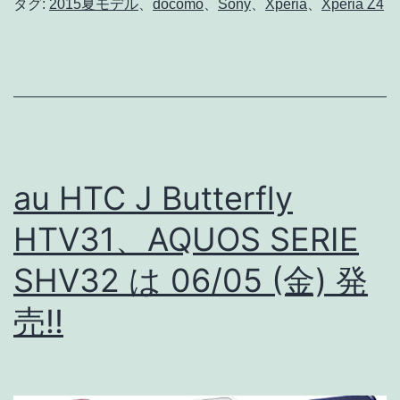
03G
タグ:
2015夏モデル
、
docomo
、
Sony
、
Xperia
、
Xperia Z4
MNP
が
10,800
06/10
円
(水)
(実
発
質)
売
決
au HTC J Butterfly
定!!
HTV31、AQUOS SERIE
オ
SHV32 は 06/05 (金) 発
ン
ラ
売!!
イ
ン
シ