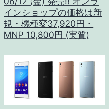
06/12 (金) 発売!! オンラ
ラ
インショップの価格は新
イ
ン
規・機種変37,920円・
シ
MNP 10,800円 (実質)
ョ
ッ
プ
の
価
格
は
一
括