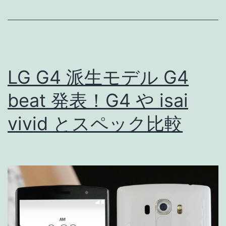
プ
レ
イ
搭
LG G4 派生モデル G4
載
Xperia
beat 発表！G4 や isai
Z5
vivid とスペック比較
シ
リ
ー
ズ
発
表!