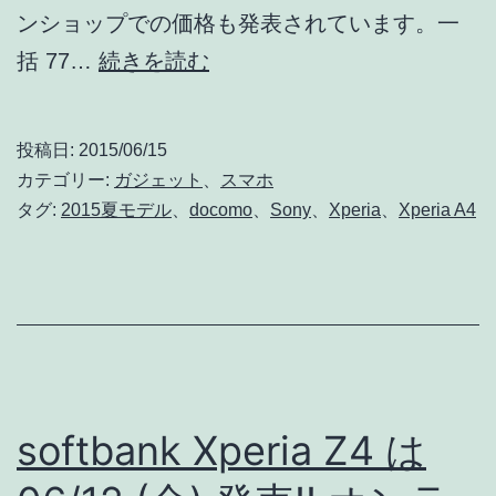
い!!
ンショップでの価格も発表されています。一
docomo
括 77…
続きを読む
Xperia
A4
投稿日:
2015/06/15
SO-
カテゴリー:
ガジェット
、
スマホ
04G
タグ:
2015夏モデル
、
docomo
、
Sony
、
Xperia
、
Xperia A4
は
06/18
(木)
発
売!!
オ
softbank Xperia Z4 は
ン