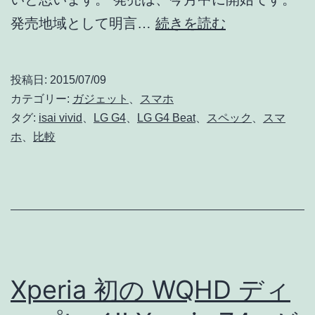
LG
発売地域として明言…
続きを読む
G4
派
投稿日:
2015/07/09
生
カテゴリー:
ガジェット
、
スマホ
モ
タグ:
isai vivid
、
LG G4
、
LG G4 Beat
、
スペック
、
スマ
ホ
、
比較
デ
ル
G4
beat
発
表！
Xperia 初の WQHD ディ
G4
や