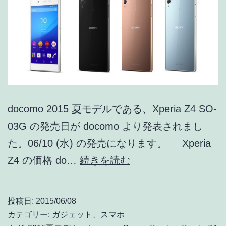
ョ
ッ
プ
の
価
格
は
docomo 2015 夏モデルである、Xperia Z4 SO-
新
03G の発売日が docomo より発表されまし
規・
た。06/10 (水) の発売になります。 Xperia
機
docomo
Z4 の価格 do…
続きを読む
種
Xperia
変
Z4
投稿日:
2015/06/08
43,200
SO-
カテゴリー:
ガジェット
、
スマホ
円・