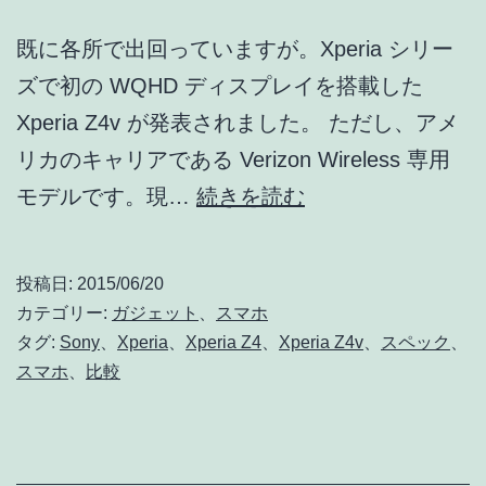
既に各所で出回っていますが。Xperia シリー
ズで初の WQHD ディスプレイを搭載した
Xperia Z4v が発表されました。 ただし、アメ
リカのキャリアである Verizon Wireless 専用
Xperia
モデルです。現…
続きを読む
初
の
投稿日:
2015/06/20
WQHD
カテゴリー:
ガジェット
、
スマホ
デ
タグ:
Sony
、
Xperia
、
Xperia Z4
、
Xperia Z4v
、
スペック
、
スマホ
、
比較
ィ
ス
プ