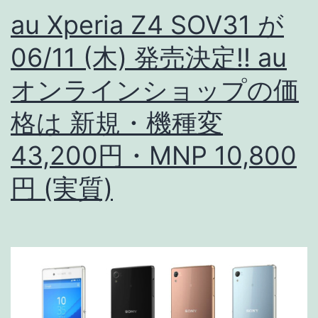
ラ
au Xperia Z4 SOV31 が
イ
06/11 (木) 発売決定!! au
ン
オンラインショップの価
シ
ョ
格は 新規・機種変
ッ
43,200円・MNP 10,800
プ
円 (実質)
の
価
格
は
新
規・