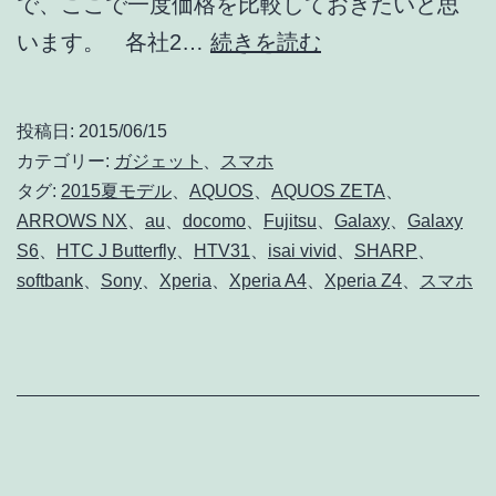
で、ここで一度価格を比較しておきたいと思
価
います。 各社2…
続きを読む
格
比
投稿日:
2015/06/15
較!!
カテゴリー:
ガジェット
、
スマホ
各
タグ:
2015夏モデル
、
AQUOS
、
AQUOS ZETA
、
ARROWS NX
、
au
、
docomo
、
Fujitsu
、
Galaxy
、
Galaxy
社
S6
、
HTC J Butterfly
、
HTV31
、
isai vivid
、
SHARP
、
2015
softbank
、
Sony
、
Xperia
、
Xperia A4
、
Xperia Z4
、
スマホ
夏
モ
デ
ル
ス
マ