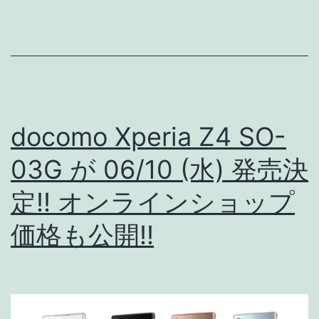
06/11
(木)
発
売
決
定!!
docomo Xperia Z4 SO-
au
03G が 06/10 (水) 発売決
オ
定!! オンラインショップ
ン
ラ
価格も公開!!
イ
ン
シ