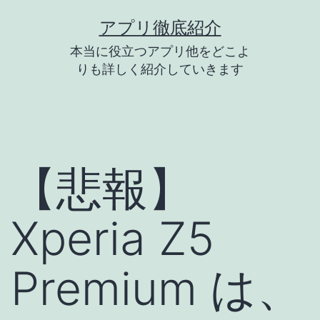
コ
アプリ徹底紹介
ン
本当に役立つアプリ他をどこよ
テ
りも詳しく紹介していきます
ン
ツ
へ
ス
【悲報】
キ
ッ
Xperia Z5
プ
Premium は、