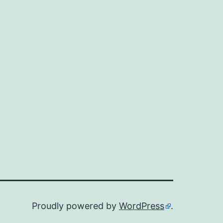
6
Marshmallow
で
シ
ス
テ
ム
ア
プ
リ
以
外
Proudly powered by
WordPress
.
も