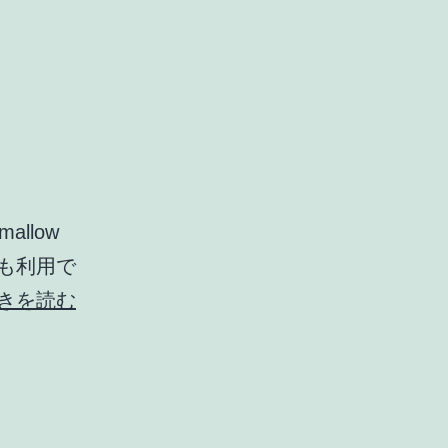
allow
でも利用で
HTC
きを読む
Sense
7
は
Android