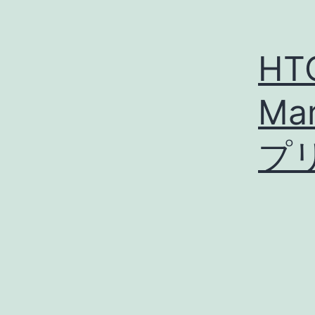
HTC
Ma
プ