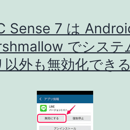
 Sense 7 は Androi
rshmallow でシス
リ以外も無効化でき