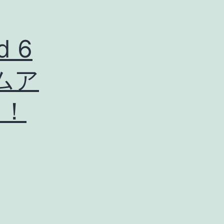
d 6
テムア
る！