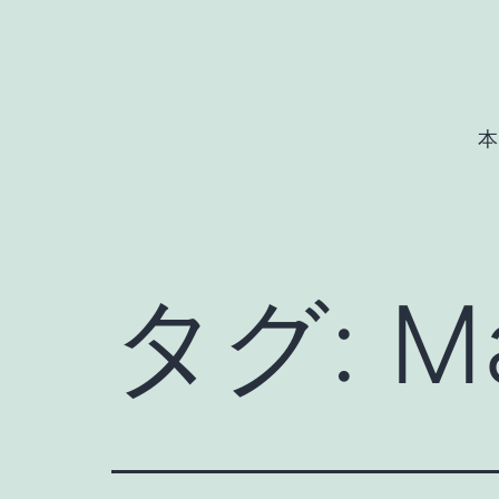
コ
ン
テ
ン
本
ツ
へ
ス
キ
タグ:
M
ッ
プ