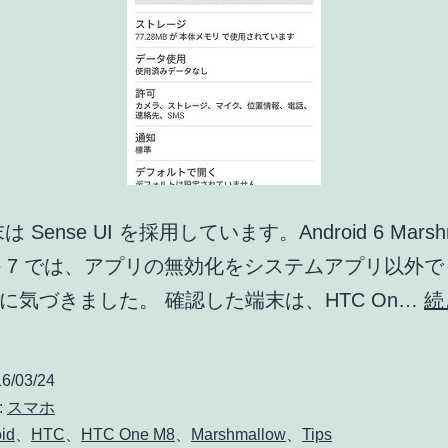
は Sense UI を採用しています。Android 6 Marshm
nse 7 では、アプリの無効化をシステムアプリ以外
に気づきました。 確認した端末は、HTC On…
続
6/03/24
:
スマホ
id
、
HTC
、
HTC One M8
、
Marshmallow
、
Tips