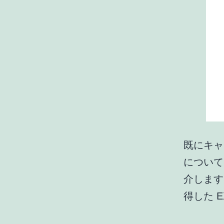
既にキャリ
について
介します
得した E