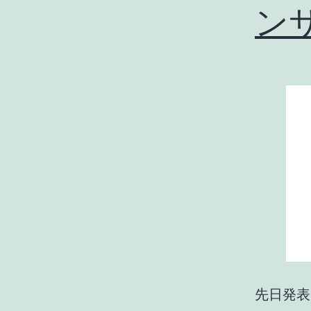
ン
先日発表さ