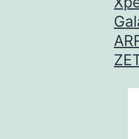
Xpe
Gal
AR
ZET