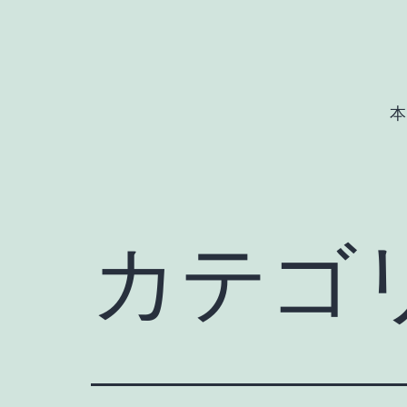
コ
ン
テ
ン
本
ツ
へ
ス
キ
カテゴ
ッ
プ