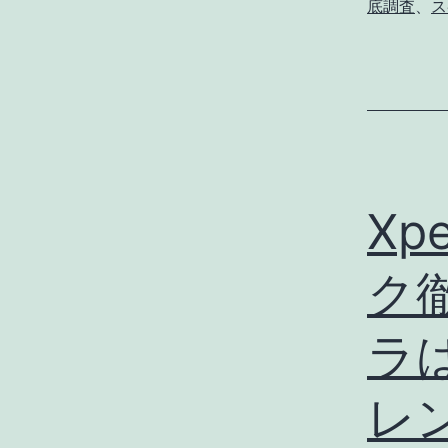
底調査
、
ス
Xp
ク
ラは
レ