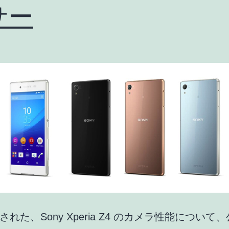
サー
/
Xperia
A4
/
Galaxy
S6,
S6
edge
/
ARROWS
NX
/
れた、Sony Xperia Z4 のカメラ性能について
AQUOS