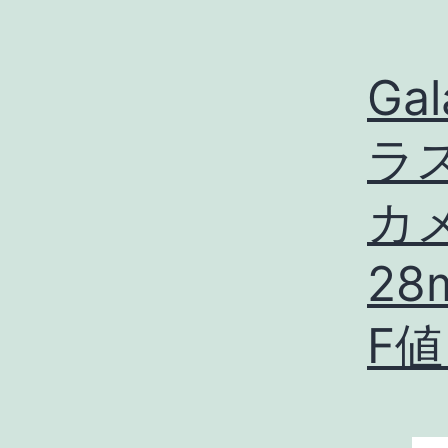
Ga
ラ
カメ
2
F値