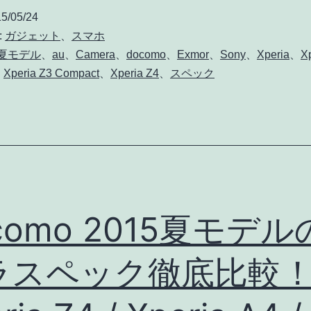
S6
5/05/24
Edge
:
ガジェット
、
スマホ
の
5夏モデル
、
au
、
Camera
、
docomo
、
Exmor
、
Sony
、
Xperia
、
X
、
Xperia Z3 Compact
、
Xperia Z4
、
スペック
カ
メ
ラ
ス
ペ
ッ
como 2015夏モデ
ク
徹
ラスペック徹底比較
底
調