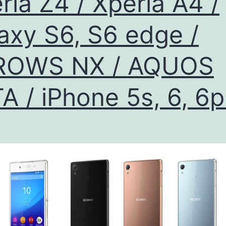
ria Z4 / Xperia A4 /
査！
リ
axy S6, S6 edge /
ア
カ
ROWS NX / AQUOS
メ
A / iPhone 5s, 6, 6p
ラ
は
F
値
1.9
広
角
28mm、
フ