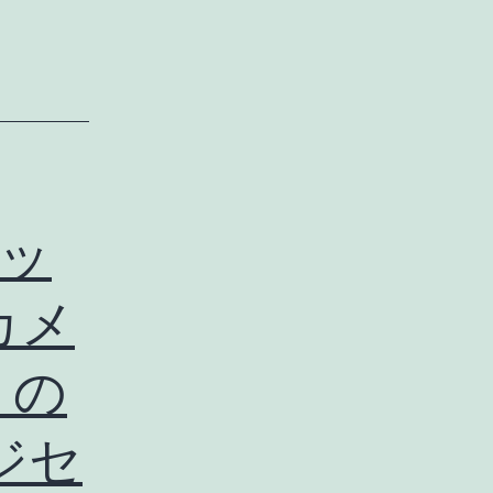
ペッ
カメ
 の
ジセ