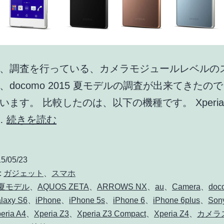
ロ
ン
ト
カ
、調査を行っている、カメラモジュールレベルの
メ
、docomo 2015 夏モデルの調査が出来てきたの
ラ
ます。 比較したのは、以下の機種です。 Xperia Z
は
docomo
…
続きを読む
F
2015
値
夏
5/05/23
1.9
モ
:
ガジェット
、
スマホ
広
デ
5夏モデル
、
AQUOS ZETA
、
ARROWS NX
、
au
、
Camera
、
doc
laxy S6
、
iPhone
、
iPhone 5s
、
iPhone 6
、
iPhone 6plus
、
Son
角
ル
eria A4
、
Xperia Z3
、
Xperia Z3 Compact
、
Xperia Z4
、
カメラ
22mm
の