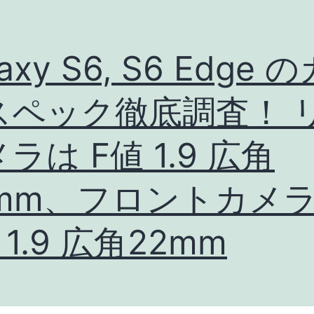
laxy S6, S6 Edge 
スペック徹底調査！ 
ラは F値 1.9 広角
8mm、フロントカメ
 1.9 広角22mm