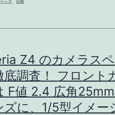
ペック
、
比較
カ
メ
ラ
ス
ペ
ッ
eria Z4 のカメラス
ク
徹
徹底調査！ フロント
底
比
 F値 2.4 広角25mm
較！
ンズに、1/5型イメー
Xperia
Z4