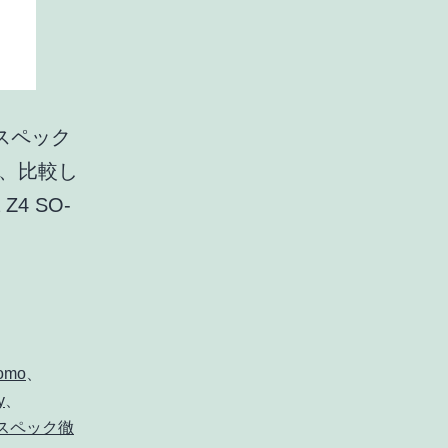
スペック
で、比較し
4 SO-
omo
、
y
、
スペック徹