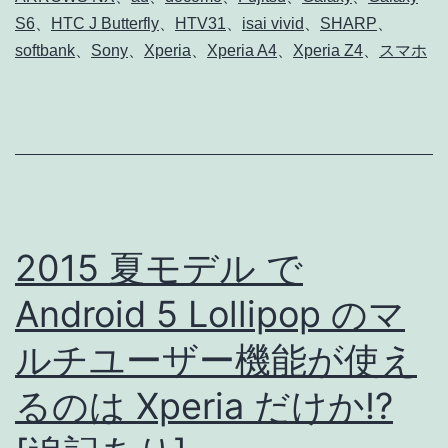
社
S6
、
HTC J Butterfly
、
HTV31
、
isai vivid
、
SHARP
、
2015
softbank
、
Sony
、
Xperia
、
Xperia A4
、
Xperia Z4
、
スマホ
夏
モ
デ
ル
ス
マ
2015 夏モデル で
ホ
Android 5 Lollipop のマ
Xperia
Z4,
ルチユーザー機能が使え
A4
るのは Xperia だけか!?
/
Arrows