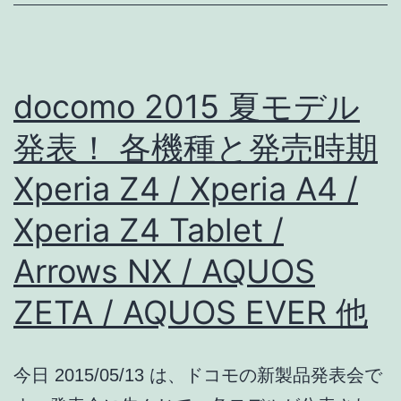
ッ
グ
シ
docomo 2015 夏モデル
ッ
プ
発表！ 各機種と発売時期
対
Xperia Z4 / Xperia A4 /
決!
Xperia Z4 Tablet /
Xperia
Z4
Arrows NX / AQUOS
/
ZETA / AQUOS EVER 他
ARROWS
NX
今日 2015/05/13 は、ドコモの新製品発表会で
/