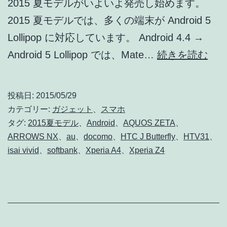
2015 夏モデルがいよいよ発売し始めます。
2015 夏モデルでは、多くの端末が Android 5
Lollipop に対応しています。 Android 4.4 →
201
Android 5 Lollipop では、Mate…
続きを読む
夏
モ
投稿日:
2015/05/29
デ
カテゴリー:
ガジェット
、
スマホ
ル
タグ:
2015夏モデル
、
Android
、
AQUOS ZETA
、
ARROWS NX
、
au
、
docomo
、
HTC J Butterfly
、
HTV31
、
で
isai vivid
、
softbank
、
Xperia A4
、
Xperia Z4
Andr
5
Loll
の
マ