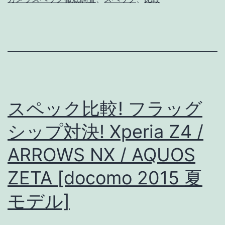
メ
ラ
ス
ペ
ッ
ク
スペック比較! フラッグ
徹
シップ対決! Xperia Z4 /
底
ARROWS NX / AQUOS
比
較
ZETA [docomo 2015 夏
Xp
モデル]
Z4
/