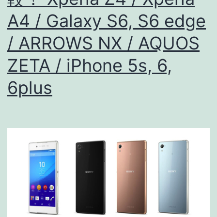
DM-
A4 / Galaxy S6, S6 edge
01G
は
/ ARROWS NX / AQUOS
05/29(金)
ZETA / iPhone 5s, 6,
発
6plus
売!!