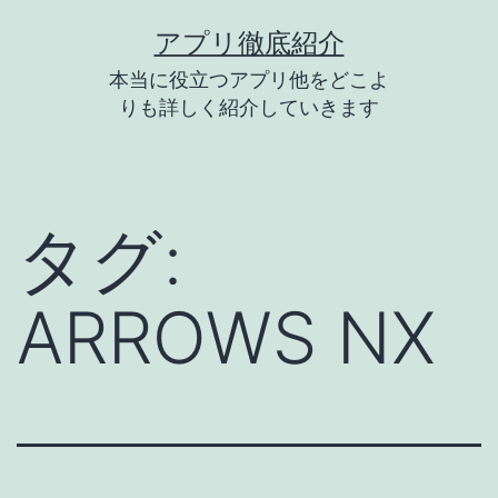
コ
アプリ徹底紹介
ン
本当に役立つアプリ他をどこよ
テ
りも詳しく紹介していきます
ン
ツ
へ
タグ:
ス
キ
ARROWS NX
ッ
プ