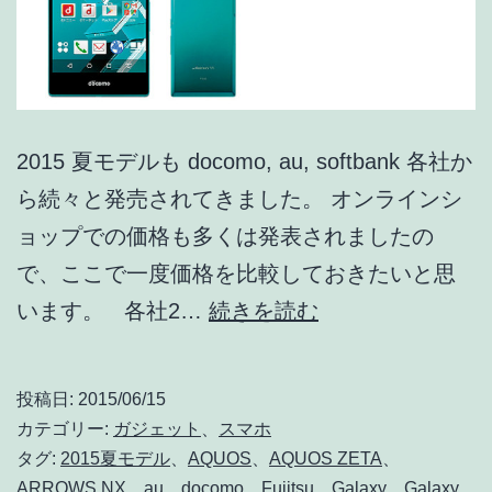
#02】
2015 夏モデルも docomo, au, softbank 各社か
ら続々と発売されてきました。 オンラインシ
ョップでの価格も多くは発表されましたの
で、ここで一度価格を比較しておきたいと思
価
います。 各社2…
続きを読む
格
比
投稿日:
2015/06/15
較!!
カテゴリー:
ガジェット
、
スマホ
各
タグ:
2015夏モデル
、
AQUOS
、
AQUOS ZETA
、
ARROWS NX
、
au
、
docomo
、
Fujitsu
、
Galaxy
、
Galaxy