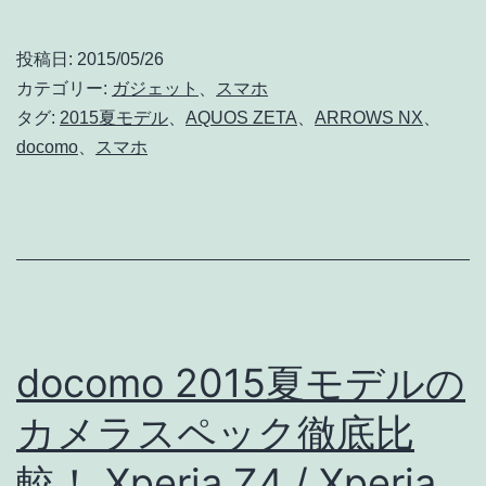
NX
は
F-
投稿日:
2015/05/26
Xper
04G・
カテゴリー:
ガジェット
、
スマホ
だ
AQUOS
タグ:
2015夏モデル
、
AQUOS ZETA
、
ARROWS NX
、
け
docomo
、
スマホ
ZETA
か!?
SH-
[追
03G
記
は
あ
05/28(木)
り]
発
docomo 2015夏モデルの
売!!
Disney
カメラスペック徹底比
Mobile
較！ Xperia Z4 / Xperia