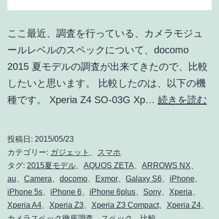
ここ最近、調査を行っている、カメラモジュ
ールレベルのスペックについて、docomo
2015 夏モデルの調査が出来てきたので、比較
したいと思います。 比較したのは、以下の機
do
種です。 Xperia Z4 SO-03G Xp…
続きを読む
20
夏
投稿日:
2015/05/23
モ
カテゴリー:
ガジェット
、
スマホ
デ
タグ:
2015夏モデル
、
AQUOS ZETA
、
ARROWS NX
、
au
、
Camera
、
docomo
、
Exmor
、
Galaxy S6
、
iPhone
、
ル
iPhone 5s
、
iPhone 6
、
iPhone 6plus
、
Sony
、
Xperia
、
の
Xperia A4
、
Xperia Z3
、
Xperia Z3 Compact
、
Xperia Z4
、
カ
カメラスペック徹底調査
、
スペック
、
比較