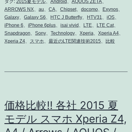
ル
タグ:
2015夏モデル
、
Android
、
AQUOS ZETA
、
ARROWS NX
、
au
、
CA
、
Chipset
、
docomo
、
Exynos
、
な
Galaxy
、
Galaxy S6
、
HTC J Butterfly
、
HTV31
、
iOS
、
ど
iPhone 6
、
iPhone 6plus
、
isai vivid
、
LTE
、
LTE Cat
、
最
Snapdragon
、
Sony
、
Technology
、
Xperia
、
Xperia A4
、
新
Xperia Z4
、
スマホ
、
最近のLTE関連技術2015
、
比較
ス
マ
ホ
の
LTE
カ
価格比較!! 各社 2015 夏
テ
モデル スマホ Xperia Z4,
ゴ
リ