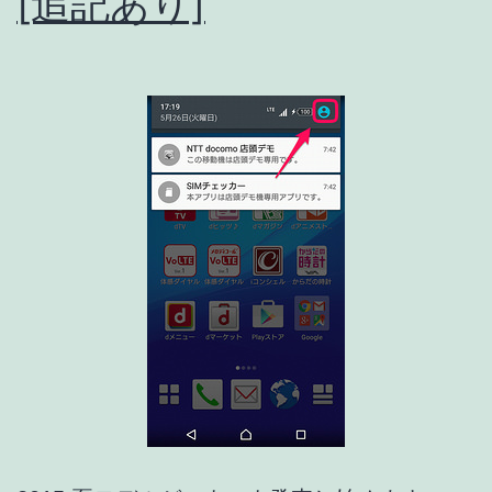
[追記あり]
/
AQUOS
/
HTC
J
Butterfly
etc..