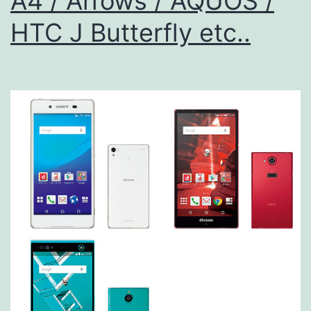
A4 / Arrows / AQUOS /
ー
HTC J Butterfly etc..
対
応
状
況
【最
近
の
LTE
関
連
技
術