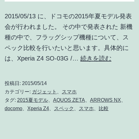
/
iP
2015/05/13 に、ドコモの2015年夏モデル発表
5s
会が行われました。 その中で発表された 新機
6,
種の中で、フラッグシップ機種について、ス
6p
ペック比較を行いたいと思います。具体的に
ス
は、Xperia Z4 SO-03G /…
続きを読む
ペ
ッ
投稿日:
2015/05/14
ク
カテゴリー:
ガジェット
、
スマホ
比
タグ:
2015夏モデル
、
AQUOS ZETA
、
ARROWS NX
、
docomo
、
Xperia Z4
、
スペック
、
スマホ
、
比較
較!
フ
ラ