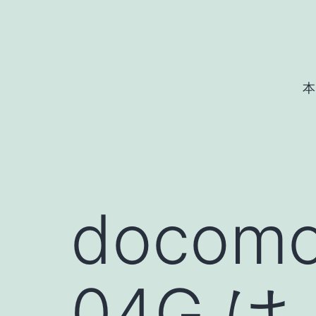
コ
ン
テ
ン
本
ツ
へ
ス
キ
ッ
docomo
プ
04G は 