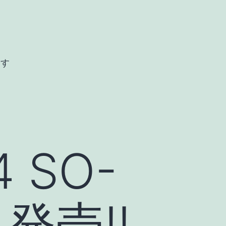
ます
4 SO-
 発売!!