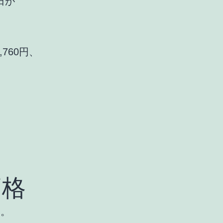
売日が
760円、
。
価格
す。