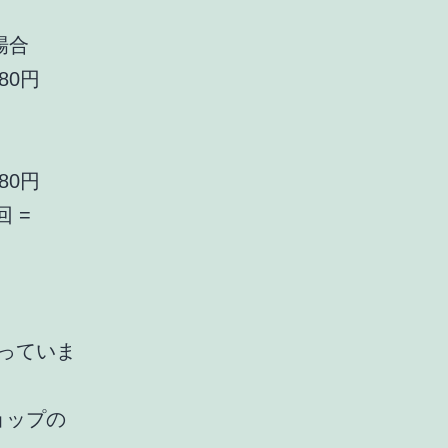
場合
880円
880円
回 =
になっていま
。
ショップの