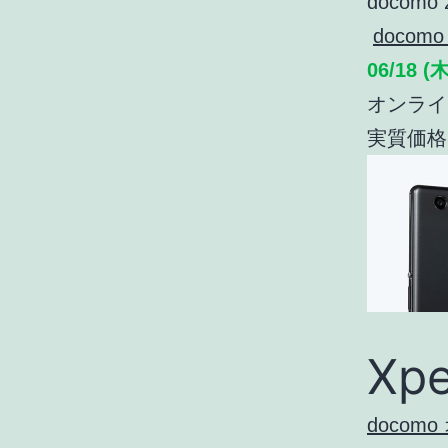
docomo
docom
06/18 (木
オンライ
実質価格で
Xp
doco