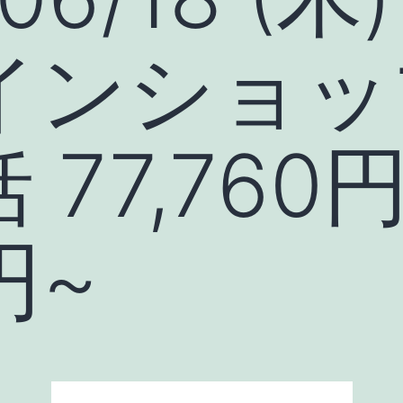
インショッ
 77,76
円~