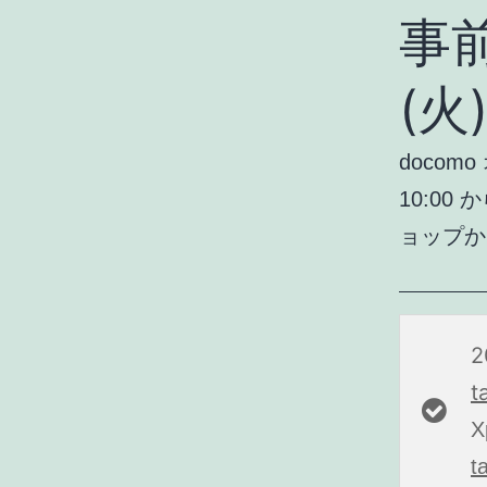
事前
(火
docom
10:0
ョップか
t
t