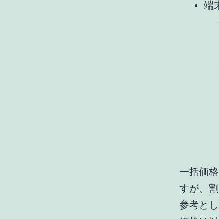
端
一括価格は
すが、割
参考として