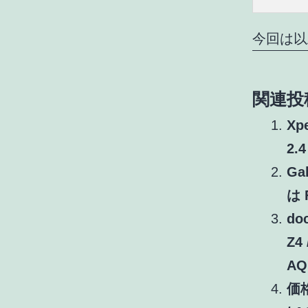
今回は以
関連投
X
2
Ga
は 
do
Z4 
AQU
価格