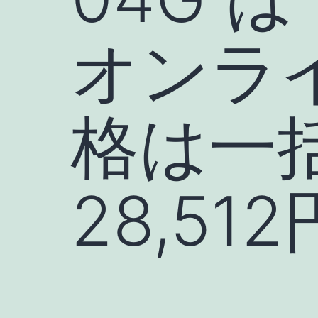
オンラ
格は一括
28,512