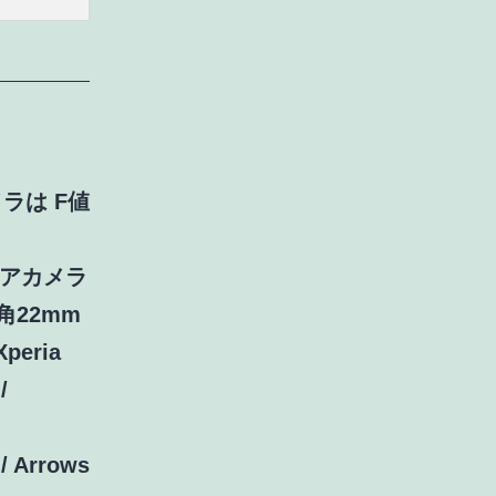
メラは F値
 リアカメラ
広角22mm
eria
/
 Arrows