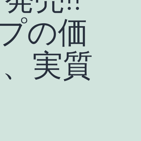
プの価
0円、実質