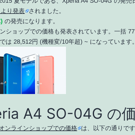
 2015 夏モデルである、Xperia A4 SO-04G の発
o より発表
されました。
)
の発売になります。
ンショップでの価格も発表されています。一括 77,
は 28,512円 (機種変/10年超) ~ になっています
eria A4 SO-04G の
mo オンラインショップでの価格
は、以下の通りで