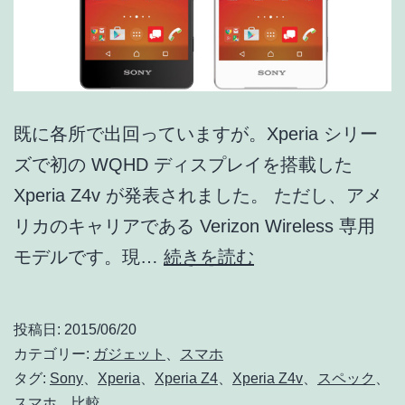
既に各所で出回っていますが。Xperia シリー
ズで初の WQHD ディスプレイを搭載した
Xperia Z4v が発表されました。 ただし、アメ
リカのキャリアである Verizon Wireless 専用
Xperia
モデルです。現…
続きを読む
初
の
投稿日:
2015/06/20
WQHD
カテゴリー:
ガジェット
、
スマホ
デ
タグ:
Sony
、
Xperia
、
Xperia Z4
、
Xperia Z4v
、
スペック
、
スマホ
、
比較