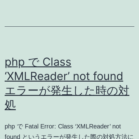
invalid
と
い
う
エ
ラ
php で Class
ー
‘XMLReader’ not found
メ
エラーが発生した時の対
ッ
セ
処
ー
ジ
php で Fatal Error: Class ‘XMLReader’ not
が
found というエラーが発生した際の対処方法に