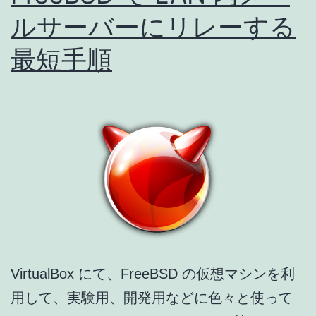
し
ルサーバーにリレーする
た
最短手順
時
の
対
処
VirtualBox にて、FreeBSD の仮想マシンを利
用して、実験用、開発用などに色々と使って