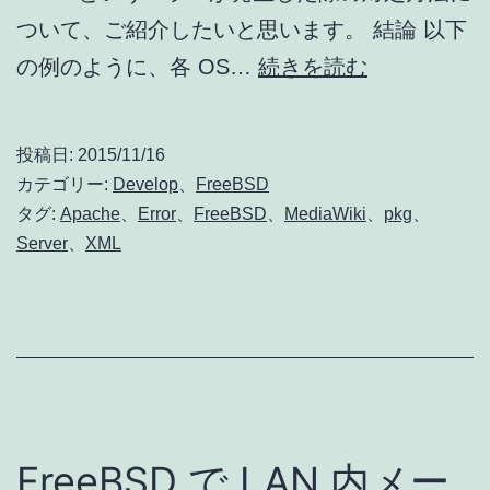
出
ついて、ご紹介したいと思います。 結論 以下
た
php
の例のように、各 OS…
続きを読む
際
で
の
Class
投稿日:
2015/11/16
対
‘XMLReader
カテゴリー:
Develop
、
FreeBSD
処
not
タグ:
Apache
、
Error
、
FreeBSD
、
MediaWiki
、
pkg
、
Server
、
XML
found
エ
ラ
ー
が
発
FreeBSD で LAN 内メー
生