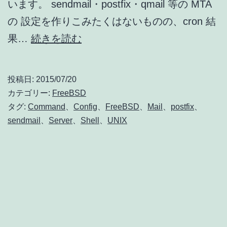
います。 sendmail・postfix・qmail 等の MTA
の 設定を作りこみたくはないものの、cron 結
FreeBSD
果…
続きを読む
で
LAN
投稿日:
2015/07/20
内
カテゴリー:
FreeBSD
メ
タグ:
Command
、
Config
、
FreeBSD
、
Mail
、
postfix
、
sendmail
、
Server
、
Shell
、
UNIX
ー
ル
サ
ー
バ
ー