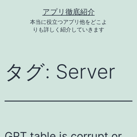
コ
アプリ徹底紹介
ン
本当に役立つアプリ他をどこよ
テ
りも詳しく紹介していきます
ン
ツ
へ
タグ:
Server
ス
キ
ッ
プ
GPT table is corrupt or