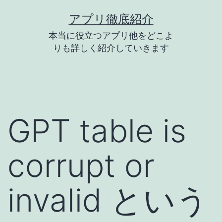
コ
アプリ徹底紹介
ン
本当に役立つアプリ他をどこよ
テ
りも詳しく紹介していきます
ン
ツ
へ
ス
GPT table is
キ
ッ
corrupt or
プ
invalid という