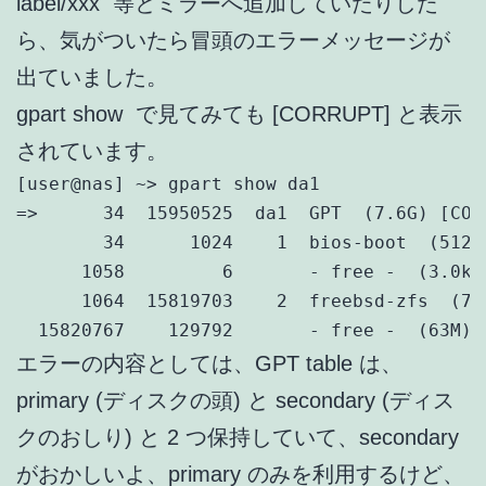
label/xxx
等とミラーへ追加していたりした
ら、気がついたら冒頭のエラーメッセージが
出ていました。
gpart show
で見てみても [CORRUPT] と表示
されています。
[user@nas] ~> gpart show da1

=>      34  15950525  da1  GPT  (7.6G) [CORR
        34      1024    1  bios-boot  (512k)
      1058         6       - free -  (3.0k)

      1064  15819703    2  freebsd-zfs  (7.6
  15820767    129792       - free -  (63M)
エラーの内容としては、GPT table は、
primary (ディスクの頭) と secondary (ディス
クのおしり) と 2 つ保持していて、secondary
がおかしいよ、primary のみを利用するけど、