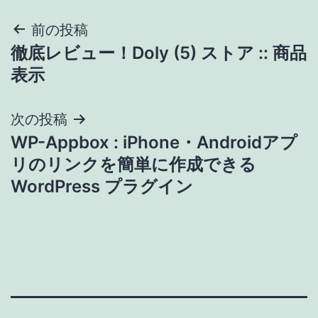
投
前の投稿
徹底レビュー！Doly (5) ストア :: 商品
稿
表示
ナ
次の投稿
ビ
WP-Appbox : iPhone・Androidアプ
ゲ
リのリンクを簡単に作成できる
WordPress プラグイン
ー
シ
ョ
ン