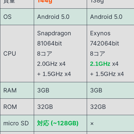
質量
144g
138g
OS
Android 5.0
Android 5.0
Snapdragon
Exynos
81064bit
742064bit
CPU
8コア
8コア
2.0GHz x4
2.1GHz
x4
+ 1.5GHz x4
+ 1.5GHz x4
RAM
3GB
3GB
ROM
32GB
32GB
micro SD
対応 (~128GB)
×