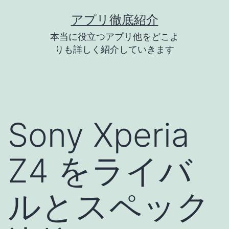
コ
アプリ徹底紹介
ン
本当に役立つアプリ他をどこよ
テ
りも詳しく紹介していきます
ン
ツ
へ
ス
Sony Xperia
キ
ッ
Z4 をライバ
プ
ルとスペック