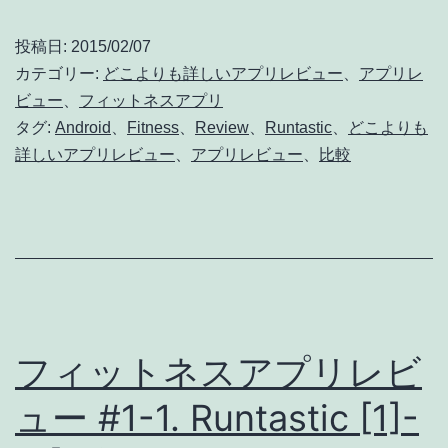
の
ッ
他
投稿日:
2015/02/07
ト
機
カテゴリー:
どこよりも詳しいアプリレビュー
、
アプリレ
ネ
ビュー
能
、
フィットネスアプリ
タグ:
Android
、
Fitness
、
Review
、
Runtastic
、
どこよりも
ス
詳しいアプリレビュー
、
アプリレビュー
、
比較
ア
プ
リ
レ
ビ
ュ
フィットネスアプリレビ
ー
ュー #1-1. Runtastic [1]-
#1-
2.