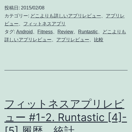
ッ
投稿日:
2015/02/08
ト
カテゴリー:
どこよりも詳しいアプリレビュー
、
アプリレ
ネ
ビュー
、
フィットネスアプリ
タグ:
Android
、
Fitness
、
Review
、
Runtastic
、
どこよりも
ス
詳しいアプリレビュー
、
アプリレビュー
、
比較
ア
プ
リ
レ
ビ
ュ
フィットネスアプリレビ
ー
ュー #1-2. Runtastic [4]-
#1-
3.
[5] 履歴、統計