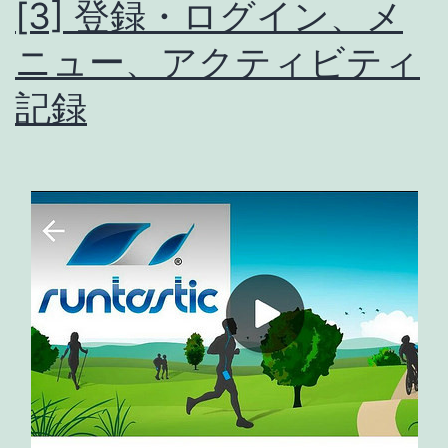
[3] 登録・ログイン、メ
Runt
ニュー、アクティビティ
[4]-
[5]
記録
履
歴、
統
計