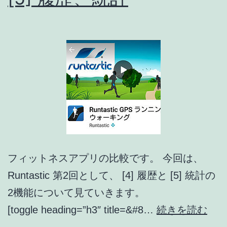
Runtastic
[6]-
[8]
設
定、
他
サ
ー
ビ
フィットネスアプリの比較です。 今回は、
ス
Runtastic 第2回として、 [4] 履歴と [5] 統計の
連
2機能について見ていきます。
携、
フ
[toggle heading=”h3″ title=&#8…
続きを読む
そ
ィ