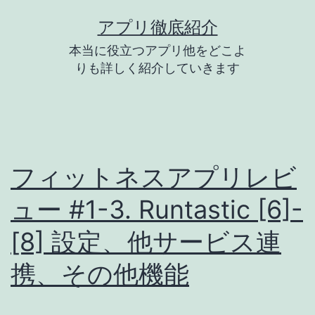
コ
アプリ徹底紹介
ン
本当に役立つアプリ他をどこよ
テ
りも詳しく紹介していきます
ン
ツ
へ
ス
フィットネスアプリレビ
キ
ュー #1-3. Runtastic [6]-
ッ
プ
[8] 設定、他サービス連
携、その他機能