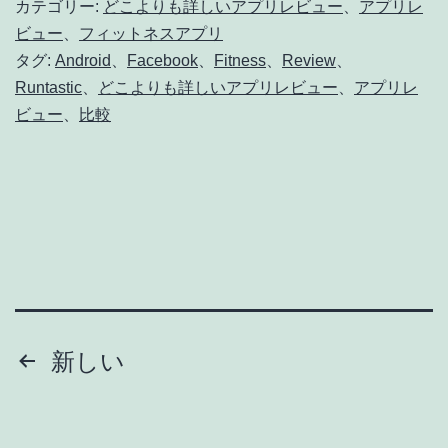
カテゴリー:
どこよりも詳しいアプリレビュー
、
アプリレ
ネ
ビュー
、
フィットネスアプリ
タグ:
Android
、
Facebook
、
Fitness
、
Review
、
ス
Runtastic
、
どこよりも詳しいアプリレビュー
、
アプリレ
ア
ビュー
、
比較
プ
リ
レ
ビ
ュ
ー
#1-
投
新しい
1.
稿
Runtastic
[1]-