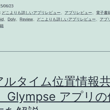
レ
5/06/23
ビ
:
どこよりも詳しいアプリレビュー
、
アプリレビュー
、
電子書
ュ
id
、
Doly
、
Review
、
どこよりも詳しいアプリレビュー
、
アプ
籍
ー！
Doly
(6)
ビ
ュ
ー
アルタイム位置情報
ワ
ー
 Glympse アプリ
::
評