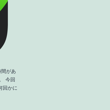
時間があ
。 今回
何回かに