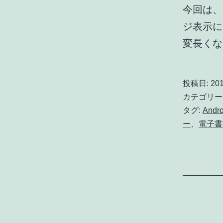
今回は、
ジ表示に
変長く
投稿日:
201
カテゴリー
タグ:
Andro
ー
、
電子書