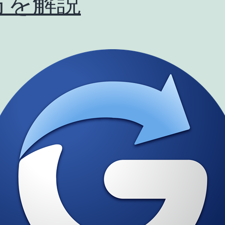
方を解説
価・
全
体
像