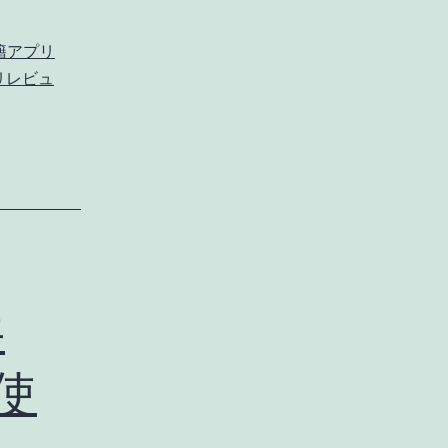
籍アプリ
リレビュ
共
の使