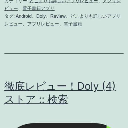
カテゴリー:
どこよりも詳しいアプリレビュー
、
アプリレ
ュ
ビュー
、
電子書籍アプリ
タグ:
Android
、
Doly
、
Review
、
どこよりも詳しいアプリ
ー！
レビュー
、
アプリレビュー
、
電子書籍
Doly
(5)
ス
ト
ア
::
徹底レビュー！Doly (4)
商
ストア :: 検索
品
表
示