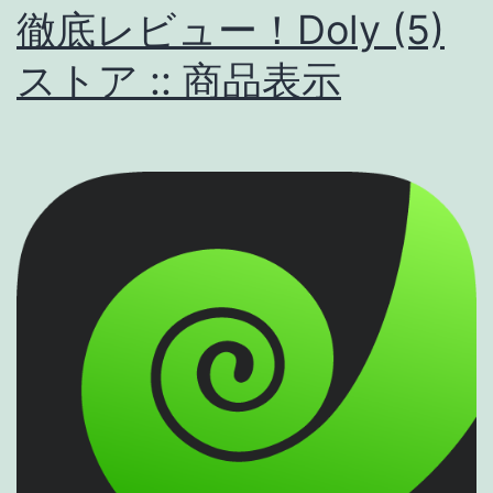
徹底レビュー！Doly (5)
ス
ストア :: 商品表示
ス
メ
す
る
ガ
ジ
ェ
ッ
ト・
サ
ー
ビ