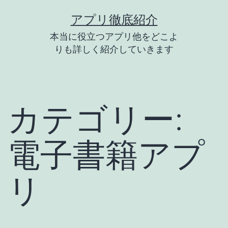
コ
アプリ徹底紹介
ン
本当に役立つアプリ他をどこよ
テ
りも詳しく紹介していきます
ン
ツ
へ
カテゴリー:
ス
キ
電子書籍アプ
ッ
プ
リ