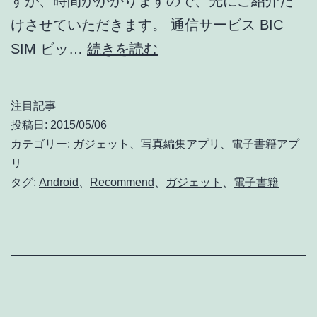
すが、時間がかかりますので、先にご紹介だ
けさせていただきます。 通信サービス BIC
管
SIM ビッ…
続きを読む
理
人
注目記事
愛
投稿日:
2015/05/06
用！
カテゴリー:
ガジェット
、
写真編集アプリ
、
電子書籍アプ
リ
自
タグ:
Android
、
Recommend
、
ガジェット
、
電子書籍
信
を
持
っ
て
お