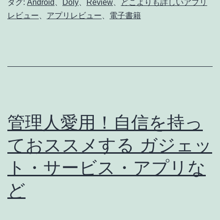
タグ:
Android
、
Doly
、
Review
、
どこよりも詳しいアプリ
ー！
レビュー
、
アプリレビュー
、
電子書籍
Doly
(6)
ビ
ュ
ー
ワ
管理人愛用！自信を持っ
ー
ておススメする ガジェッ
::
評
ト・サービス・アプリな
価・
ど
全
体