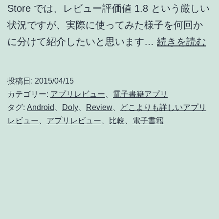
Store では、レビュー評価値 1.8 という厳しい
状況ですが、実際に使ってみた様子を何回か
徹
に分けて紹介したいと思います…
続きを読む
底
レ
投稿日:
2015/04/15
ビ
カテゴリー:
アプリレビュー
、
電子書籍アプリ
ュ
タグ:
Android
、
Doly
、
Review
、
どこよりも詳しいアプリ
レビュー
、
アプリレビュー
、
比較
、
電子書籍
ー
Do
(1)
概
要
メ