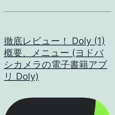
ス
ト
ア
::
徹底レビュー！ Doly (1)
評
概要、メニュー (ヨドバ
価・
全
シカメラの電子書籍アプ
体
リ Doly)
像