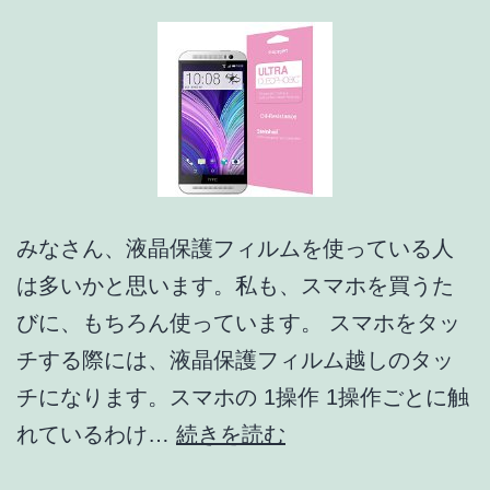
ガ
ジ
ェ
ッ
ト・
サ
ー
みなさん、液晶保護フィルムを使っている人
ビ
は多いかと思います。私も、スマホを買うた
ス・
びに、もちろん使っています。 スマホをタッ
ア
チする際には、液晶保護フィルム越しのタッ
プ
チになります。スマホの 1操作 1操作ごとに触
リ
も
れているわけ…
続きを読む
な
う