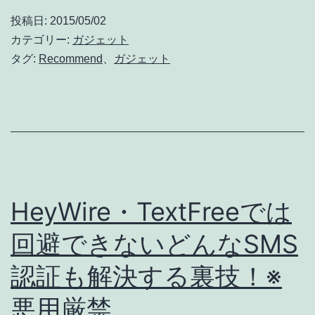
ど
離
投稿日:
2015/05/02
さ
カテゴリー:
ガジェット
な
タグ:
Recommend
、
ガジェット
い！
私
の
運
命
の
HeyWire・TextFreeでは
液
回避できないどんなSMS
晶
認証も解決する裏技！※
保
護
悪用厳禁