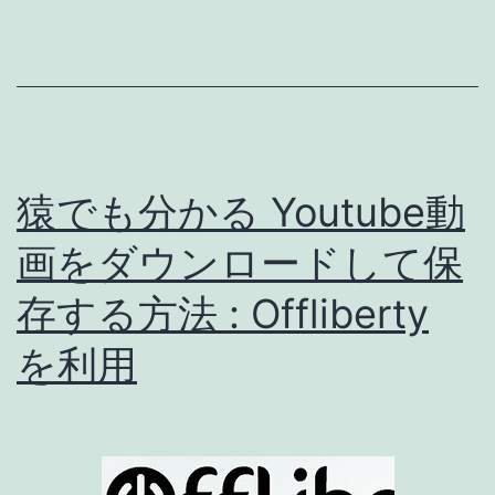
で
き
な
い
ど
猿でも分かる Youtube動
ん
な
画をダウンロードして保
SMS
存する方法 : Offliberty
認
を利用
証
も
解
決