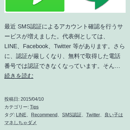
最近 SMS認証によるアカウント確認を行うサ
ービスが増えました。代表例としては、
LINE、Facebook、Twitter 等があります。さら
に、認証が厳しくなり、無料で取得した電話
番号では認証できなくなっています。そん…
HeyWire・
続きを読む
TextFree
で
投稿日:
2015/04/10
は
カテゴリー:
Tips
回
タグ:
LINE
、
Recommend
、
SMS認証
、
Twitter
、
良い子は
マネしちゃダメ
避