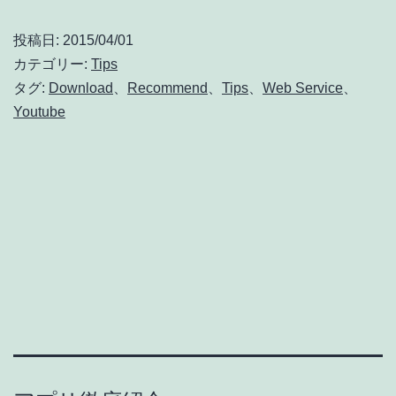
も
投稿日:
2015/04/01
分
カテゴリー:
Tips
か
タグ:
Download
、
Recommend
、
Tips
、
Web Service
、
Youtube
る
Youtube
動
画
を
ダ
ウ
ン
ロ
ー