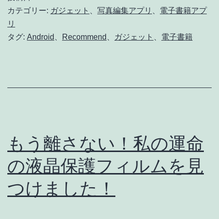
用！
カテゴリー:
ガジェット
、
写真編集アプリ
、
電子書籍アプ
リ
自
タグ:
Android
、
Recommend
、
ガジェット
、
電子書籍
信
を
持
っ
て
お
もう離さない！私の運命
ス
の液晶保護フィルムを見
ス
メ
つけました！
す
る