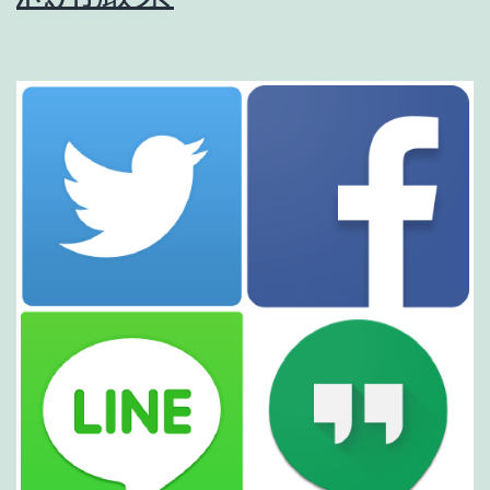
フ
ィ
ル
ム
を
見
つ
け
ま
し
た！