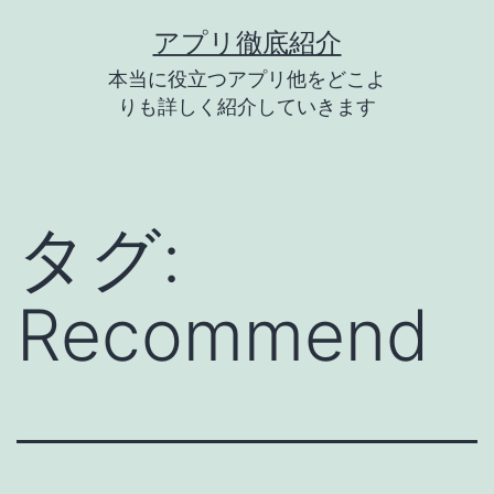
コ
アプリ徹底紹介
ン
本当に役立つアプリ他をどこよ
テ
りも詳しく紹介していきます
ン
ツ
へ
タグ:
ス
キ
Recommend
ッ
プ