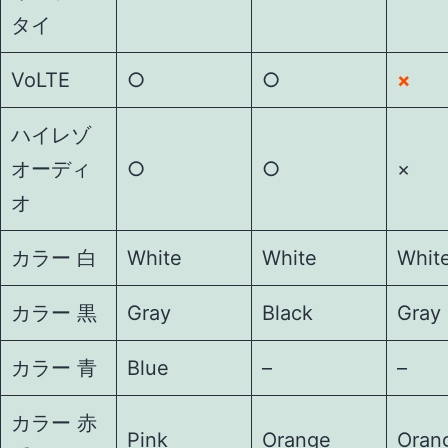
タイ
VoLTE
○
○
×
ハイレゾ
オーディ
○
○
×
オ
カラー 白
White
White
Whit
カラー 黒
Gray
Black
Gray 
カラー 青
Blue
–
–
カラー 赤
Pink
Orange
Oran