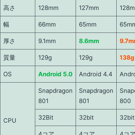
高さ
128mm
127mm
128
幅
66mm
65mm
65m
厚さ
9.1mm
8.6mm
9.7
質量
129g
129g
138g
OS
Android 5.0
Android 4.4
Andro
Snapdragon
Snapdragon
Snap
801
801
800
32Bit
32bit
32bit
CPU
4コア
4コア
4コ