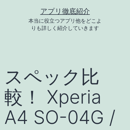
コ
アプリ徹底紹介
ン
本当に役立つアプリ他をどこよ
テ
りも詳しく紹介していきます
ン
ツ
へ
ス
スペック比
キ
ッ
較！ Xperia
プ
A4 SO-04G /