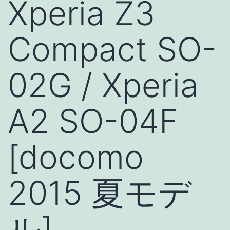
Xperia Z3
Compact SO-
02G / Xperia
A2 SO-04F
[docomo
2015 夏モデ
ル]