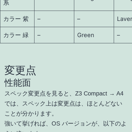
系
カラー 紫
–
–
Lave
カラー 緑
–
Green
–
変更点
性能面
スペック変更点を見ると、Z3 Compact → A4
では、スペック上は変更点は、ほとんどない
ことが分かります。
強いて挙げれば、OS バージョンが、以下のよ