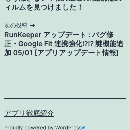
稿
ィルムを見つけました！
ナ
次の投稿
ビ
RunKeeper アップデート : バグ修
ゲ
正・Google Fit 連携強化!?!? 謎機能追
加 05/01 [アプリアップデート情報]
ー
シ
ョ
ン
アプリ徹底紹介
Proudly powered by
WordPress
.