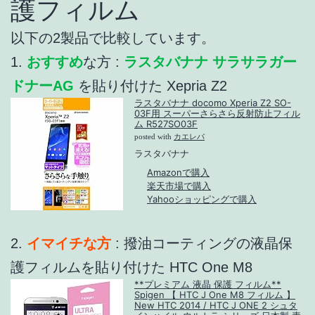
護フィルム
以下の2製品で比較しています。
1.
おすすめ
な方 :
ラスタバナナ サラサラガー
ドナーAG
を貼り付けた Xepria Z2
ラスタバナナ docomo Xperia Z2 SO-
03F用 スーパーさらさら反射防止フィル
ム R527SO03F
posted with
カエレバ
ラスタバナナ
Amazonで購入
楽天市場で購入
Yahooショッピングで購入
2.
イマイチな方
: 撥油コーティングの液晶保
護フィルムを貼り付けた HTC One M8
**プレミアム 液晶 保護 フィルム**
Spigen 【 HTC J One M8 フィルム 】
New HTC 2014 / HTC J ONE 2 シュタ