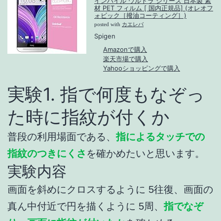
インハイル ウルトラ シリーズ 日本製 素
材 PET フィルム [ 国内正規品] (オレオフ
ォビック［撥油コーティング］)
posted with
カエレバ
Spigen
Amazonで購入
楽天市場で購入
Yahooショッピングで購入
実験1. 指で何度もなぞっ
た時に指紋が付くか
普段の利用場面である、
指によるタッチでの
指紋のつきにくさ
を確かめたいと思います。
実験内容
画面を斜めにクロスするように 5往復、画面の
真ん中付近で円を描くように 5周、
指でなぞ