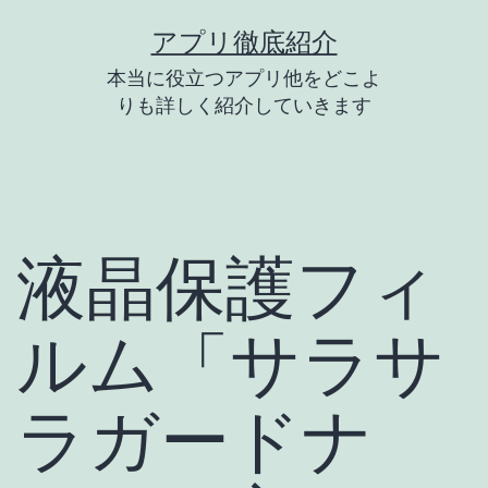
コ
アプリ徹底紹介
ン
本当に役立つアプリ他をどこよ
テ
りも詳しく紹介していきます
ン
ツ
へ
ス
液晶保護フィ
キ
ッ
ルム「サラサ
プ
ラガードナ