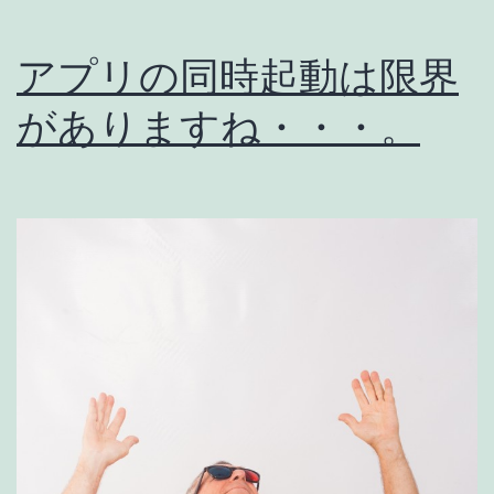
よ
アプリの同時起動は限界
う
な
がありますね・・・。
の
で、
ど
ん
な
機
能
か
分
析