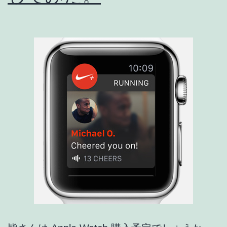
能
に
[ア
プ
リ
ア
ッ
プ
デ
ー
ト
情
報]