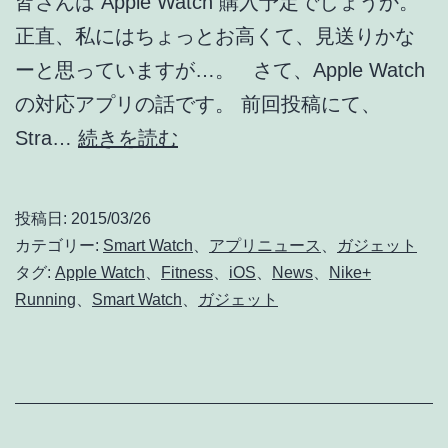
皆さんは Apple Watch 購入予定でしょうか。
正直、私にはちょっとお高くて、見送りかな
ーと思っていますが…。 さて、Apple Watch
の対応アプリの話です。 前回投稿にて、
Nike+
Stra…
続きを読む
Running
は
投稿日:
2015/03/26
Apple
カテゴリー:
Smart Watch
、
アプリニュース
、
ガジェット
Watch
タグ:
Apple Watch
、
Fitness
、
iOS
、
News
、
Nike+
Running
、
Smart Watch
、
ガジェット
に
対
応
す
る