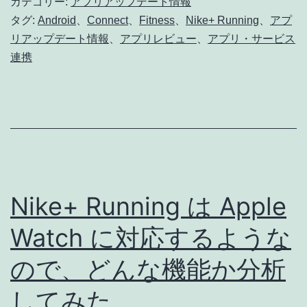
カテゴリー:
アプリアップデート情報
ッ
タグ:
Android
、
Connect
、
Fitness
、
Nike+ Running
、
アプ
リアップデート情報
、
アプリレビュー
、
アプリ・サービス
プ
連携
デ
ー
ト
:
Samsung
S
Nike+ Running は Apple
Health
Watch に対応するような
と
連
ので、どんな機能か分析
携
してみた。
可