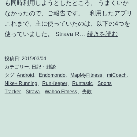
も同時利用しようとしたところ、 うまくいか
なかったので、ご報告です。 利用したアプリ
これまで、主に使っていたのは、以下の4つを
ア
使っていました。 Strava R…
続きを読む
プ
リ
投稿日:
2015/03/04
の
カテゴリー:
日記・雑談
同
タグ:
Android
、
Endomondo
、
MapMyFitness
、
miCoach
、
Nike+ Running
、
RunKeeper
、
Runtastic
、
Sports
時
Tracker
、
Strava
、
Wahoo Fitness
、
失敗
起
動
は
限