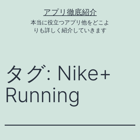
コ
アプリ徹底紹介
ン
本当に役立つアプリ他をどこよ
テ
りも詳しく紹介していきます
ン
ツ
へ
タグ:
Nike+
ス
キ
Running
ッ
プ