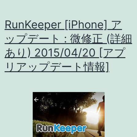
Apple
Watch
RunKeeper [iPhone] ア
対
ップデート : 微修正 (詳細
応
あり) 2015/04/20 [アプ
+
微
リアップデート情報]
修
正
[ア
プ
リ
ア
ッ