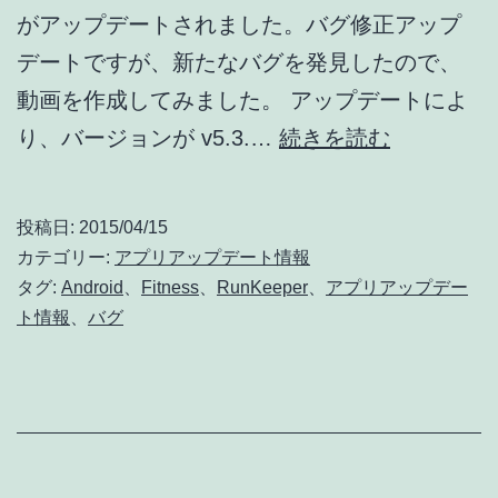
がアップデートされました。バグ修正アップ
プ
デートですが、新たなバグを発見したので、
デ
動画を作成してみました。 アップデートによ
ー
【動
り、バージョンが v5.3.…
続きを読む
ト
画
情
あ
報]
投稿日:
2015/04/15
り】
カテゴリー:
アプリアップデート情報
RunKeepe
タグ:
Android
、
Fitness
、
RunKeeper
、
アプリアップデー
ト情報
、
バグ
ア
ッ
プ
デ
ー