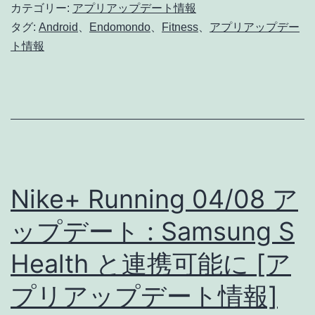
プ
カテゴリー:
アプリアップデート情報
デ
タグ:
Android
、
Endomondo
、
Fitness
、
アプリアップデー
ト情報
ー
ト
:
細
か
い
Nike+ Running 04/08 ア
バ
グ
ップデート : Samsung S
修
Health と連携可能に [ア
正
プリアップデート情報]
[ア
プ