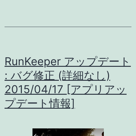
ー
ト
:
微
修
RunKeeper アップデート
正
(詳
: バグ修正 (詳細なし)
細
2015/04/17 [アプリアッ
あ
プデート情報]
り)
2015/04/20
[ア
プ