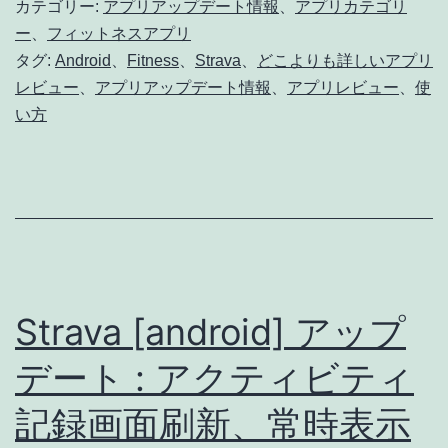
カテゴリー:
アプリアップデート情報
、
アプリカテゴリ
の
ー
、
フィットネスアプリ
タグ:
Android
、
Fitness
、
Strava
、
どこよりも詳しいアプリ
変
レビュー
、
アプリアップデート情報
、
アプリレビュー
、
使
更
い方
点
と、
新
UI
の
使
Strava [android] アップ
い
デート : アクティビティ
方
解
記録画面刷新、常時表示
説