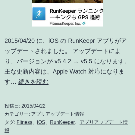
プ
デ
ー
ト
2015/04/20 に、iOS の RunKeepr アプリがア
情
ップデートされました。 アップデートによ
報]
り、バージョンが v5.4.2 → v5.5 になります。
主な更新内容は、Apple Watch 対応になりま
RunKeeper
す…
続きを読む
[iPhone]
ア
投稿日:
2015/04/22
ッ
カテゴリー:
アプリアップデート情報
プ
タグ:
Fitness
、
iOS
、
RunKeeper
、
アプリアップデート情
報
デ