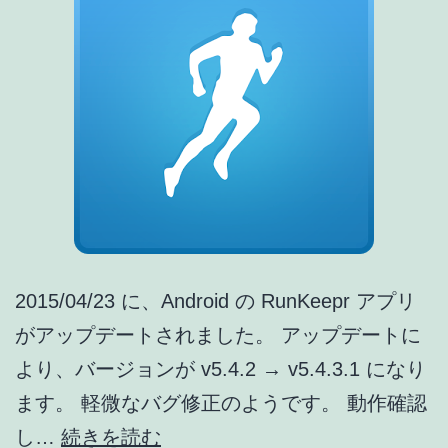
能
追
加
05/01
[ア
プ
リ
ア
2015/04/23 に、Android の RunKeepr アプリ
ッ
がアップデートされました。 アップデートに
プ
より、バージョンが v5.4.2 → v5.4.3.1 になり
デ
ます。 軽微なバグ修正のようです。 動作確認
ー
RunKeeper
し…
続きを読む
ト