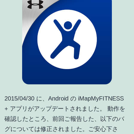
新、
常
時
表
示
オ
プ
シ
ョ
ン
2015/04/30 に、Android の iMapMyFITNESS
追
+ アプリがアップデートされました。 動作を
加、
確認したところ、前回ご報告した、以下のバ
新
グについては修正されました。ご安心下さ
機