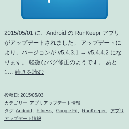
か
ら
コ
メ
2015/05/01 に、Android の RunKeepr アプリ
ン
がアップデートされました。 アップデートに
ト
より、バージョンが v5.4.3.1 → v5.4.4.2 にな
投
ります。 軽微なバグ修正のようです。 あと
稿
RunKeeper
1…
続きを読む
可
ア
能
ッ
投稿日:
2015/05/03
に
プ
カテゴリー:
アプリアップデート情報
(2015/04
デ
タグ:
Android
、
Fitness
、
Google Fit
、
RunKeeper
、
アプリ
[ア
アップデート情報
ー
プ