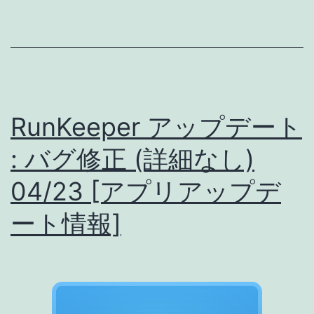
ト
リ
:
ア
バ
ッ
グ
プ
修
デ
RunKeeper アップデート
正・
ー
Google
: バグ修正 (詳細なし)
ト
Fit
04/23 [アプリアップデ
情
連
報]
ート情報]
携
強
化!?!?
謎
機