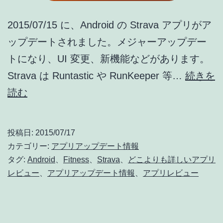
2015/07/15 に、Android の Strava アプリがア
ップデートされました。メジャーアップデー
トになり、UI 変更、新機能などがあります。
Strava は Runtastic や RunKeeper 等…
続きを
Strava
読む
[android]
ア
投稿日:
2015/07/17
ッ
カテゴリー:
アプリアップデート情報
プ
タグ:
Android
、
Fitness
、
Strava
、
どこよりも詳しいアプリ
レビュー
、
アプリアップデート情報
、
アプリレビュー
デ
ー
ト