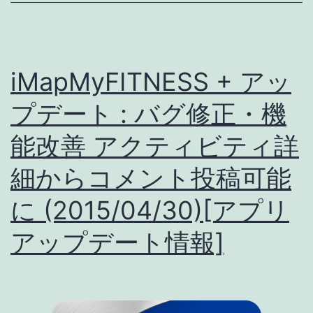
:
ア
ク
iMapMyFITNESS + アッ
テ
ィ
プデート : バグ修正・機
ビ
能改善 アクティビティ詳
テ
細からコメント投稿可能
ィ
記
に (2015/04/30)[アプリ
録
アップデート情報]
画
面
刷