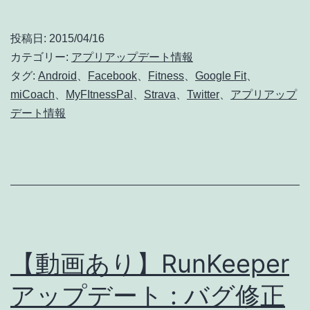
miCoach
ト
ア
情
投稿日:
2015/04/16
ッ
カテゴリー:
アプリアップデート情報
報]
プ
タグ:
Android
、
Facebook
、
Fitness
、
Google Fit
、
miCoach
、
MyFItnessPal
、
Strava
、
Twitter
、
アプリアップ
デ
デート情報
ー
ト
:
Google
Fit、
Strava、
【動画あり】RunKeeper
Facebook、
アップデート : バグ修正
Twitter、