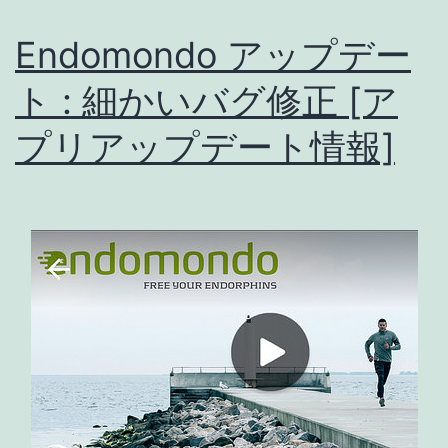
ト
Endomondo アップデー
:
バ
ト : 細かいバグ修正 [ア
グ
プリアップデート情報]
修
正
で
別
な
バ
グ
が…
[ア