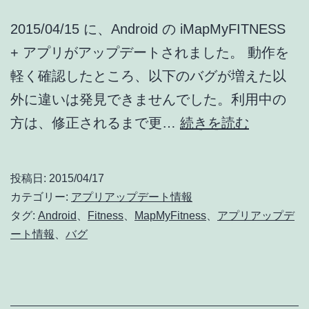
2015/04/15 に、Android の iMapMyFITNESS
+ アプリがアップデートされました。 動作を
軽く確認したところ、以下のバグが増えた以
外に違いは発見できませんでした。利用中の
iMapMyF
方は、修正されるまで更…
続きを読む
+
ア
投稿日:
2015/04/17
ッ
カテゴリー:
アプリアップデート情報
プ
タグ:
Android
、
Fitness
、
MapMyFitness
、
アプリアップデ
ート情報
、
バグ
デ
ー
ト