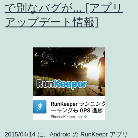
MyFitnessPal
で別なバグが… [アプリ
と
アップデート情報]
の
連
携
が
可
能
に！
[ア
プ
リ
ア
2015/04/14 に、Android の RunKeepr アプリ
ッ