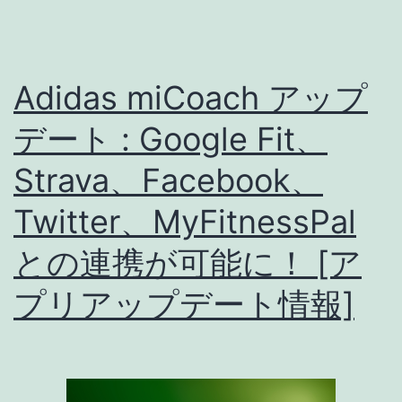
:
【更
新
Adidas miCoach アップ
危
険！】
デート : Google Fit、
バ
Strava、Facebook、
グ
Twitter、MyFitnessPal
で
履
との連携が可能に！ [ア
歴
プリアップデート情報]
の
ペ
ー
ス