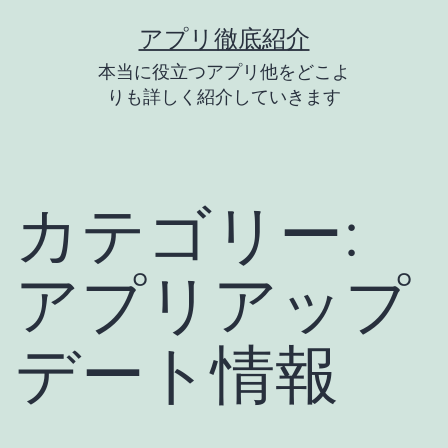
コ
アプリ徹底紹介
ン
本当に役立つアプリ他をどこよ
テ
りも詳しく紹介していきます
ン
ツ
へ
カテゴリー:
ス
キ
アプリアップ
ッ
プ
デート情報