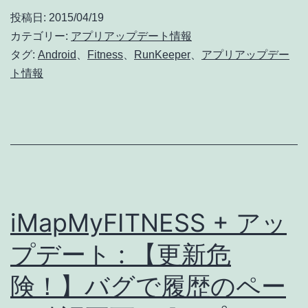
ッ
投稿日:
2015/04/19
プ
カテゴリー:
アプリアップデート情報
デ
タグ:
Android
、
Fitness
、
RunKeeper
、
アプリアップデー
ト情報
ー
ト
:
バ
グ
修
iMapMyFITNESS + アッ
正
(詳
プデート : 【更新危
細
険！】バグで履歴のペー
な