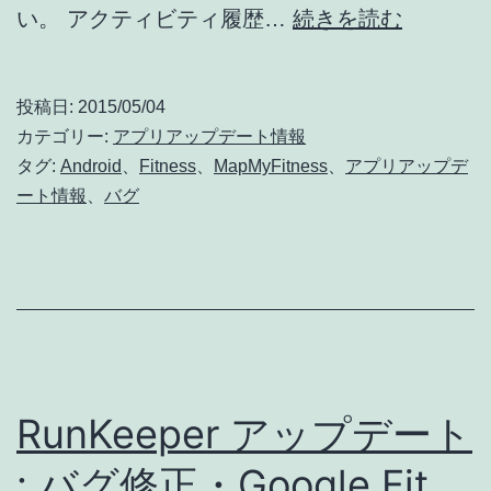
iMapMy
い。 アクティビティ履歴…
続きを読む
能
+
Strava
ア
ラ
投稿日:
2015/05/04
ッ
カテゴリー:
アプリアップデート情報
イ
プ
タグ:
Android
、
Fitness
、
MapMyFitness
、
アプリアップデ
ブ
ート情報
、
バグ
デ
追
ー
加
ト
:
バ
グ
RunKeeper アップデート
修
正・
: バグ修正・Google Fit