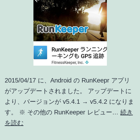
リ
ア
ッ
プ
デ
ー
ト
2015/04/17 に、Android の RunKeepr アプリ
情
がアップデートされました。 アップデートに
報]
より、バージョンが v5.4.1 → v5.4.2 になりま
す。 ※ その他の RunKeeper レビュー…
続き
RunKeeper
を読む
ア