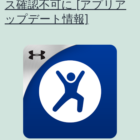
ス確認不可に [アプリア
し)
2015/04/17
ップデート情報]
[ア
プ
リ
ア
ッ
プ
デ
ー
ト
情
報]