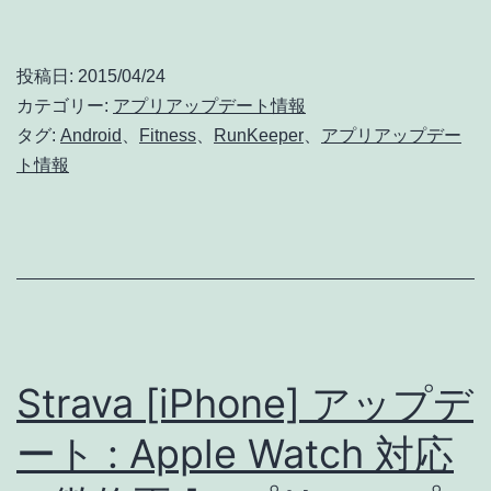
ア
情
ッ
報]
投稿日:
2015/04/24
プ
カテゴリー:
アプリアップデート情報
デ
タグ:
Android
、
Fitness
、
RunKeeper
、
アプリアップデー
ト情報
ー
ト
:
バ
グ
修
Strava [iPhone] アップデ
正
(詳
ート : Apple Watch 対応
細