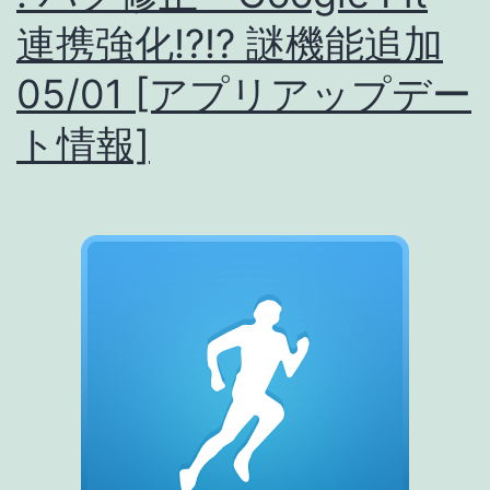
機
連携強化!?!? 謎機能追加
能
05/01 [アプリアップデー
改
善
ト情報]
ア
ク
テ
ィ
ビ
テ
ィ
詳
細