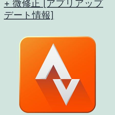
+ 微修正 [アプリアップ
な
デート情報]
し)
04/23
[ア
プ
リ
ア
ッ
プ
デ
ー
ト
情