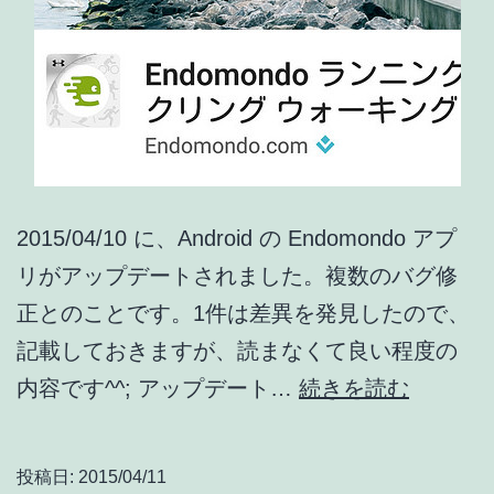
プ
リ
ア
ッ
プ
デ
ー
2015/04/10 に、Android の Endomondo アプ
ト
リがアップデートされました。複数のバグ修
情
正とのことです。1件は差異を発見したので、
報]
記載しておきますが、読まなくて良い程度の
Endomo
内容です^^; アップデート…
続きを読む
ア
ッ
投稿日:
2015/04/11