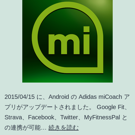
確
認
不
可
に
[ア
プ
リ
ア
2015/04/15 に、Android の Adidas miCoach ア
ッ
プリがアップデートされました。 Google Fit、
プ
Strava、Facebook、Twitter、MyFitnessPal と
デ
Adidas
の連携が可能…
続きを読む
ー