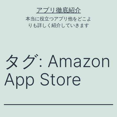
コ
アプリ徹底紹介
ン
本当に役立つアプリ他をどこよ
テ
りも詳しく紹介していきます
ン
ツ
へ
タグ:
Amazon
ス
キ
App Store
ッ
プ