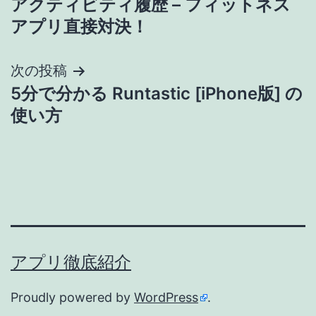
アクティビティ履歴 – フィットネス
ナ
アプリ直接対決！
ビ
次の投稿
ゲ
5分で分かる Runtastic [iPhone版] の
使い方
ー
シ
ョ
ン
アプリ徹底紹介
Proudly powered by
WordPress
.