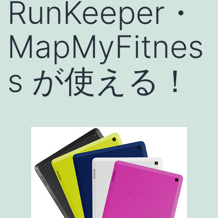
RunKeeper・
MapMyFitnes
s が使える！