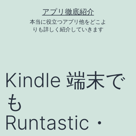
コ
アプリ徹底紹介
ン
本当に役立つアプリ他をどこよ
テ
りも詳しく紹介していきます
ン
ツ
へ
ス
Kindle 端末で
キ
ッ
も
プ
Runtastic・